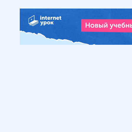
Обучение
Интернет
Личный кабинет
О нас
Библиотека уроков
Наша фил
Домашняя школа
О школе