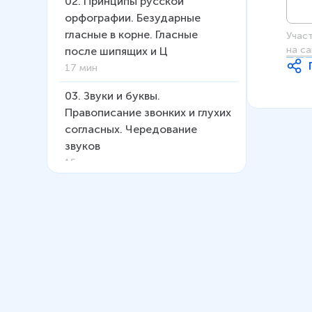
02
.
Принципы русской
орфографии. Безударные
гласные в корне. Гласные
Учас
на са
после шипящих и Ц
17 мин
03
.
Звуки и буквы.
Правописание звонких и глухих
согласных. Чередование
звуков
15 мин
04
.
Правила переноса слов.
Правописание приставок. Ъ и Ь
на письме. Слитное и
раздельное написание. Дефис
в словах
16 мин
05
.
Сложносокращённые