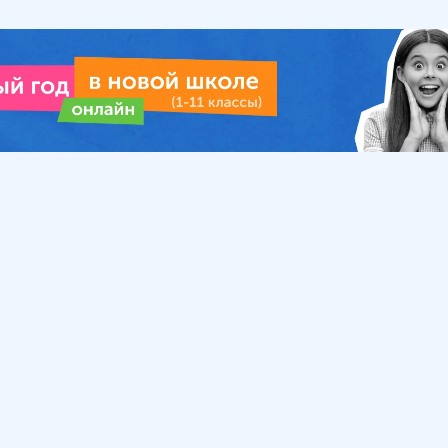
Урок
Помощь
Обратиться в поддержку
ософия
Вопросы и ответы
Инструкция по работе
с системой