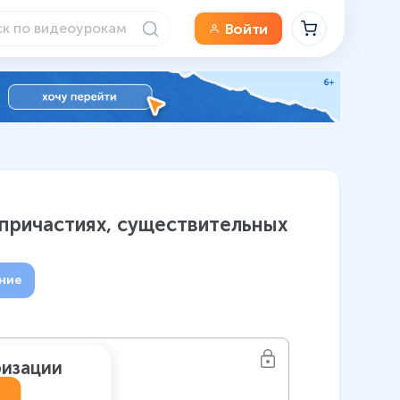
Войти
 причастиях, существительных
ние
ризации