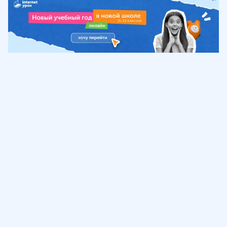
Обучение
ИнтернетУрок
Помощь
© ИнтернетУрок, 2009-
2026
8 (800) 775-41-21
info@interneturok.ru
101 000, г. Москва а/я 711 ООО «ИНТЕРДА»