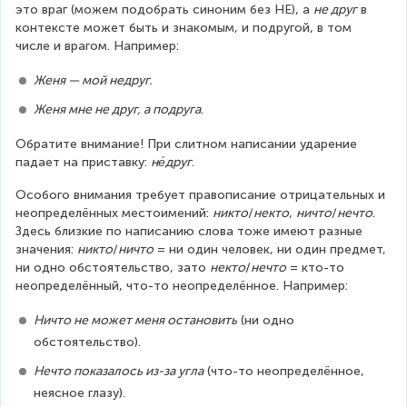
это враг (можем подобрать синоним без НЕ), а 
не друг
 в 
контексте может быть и знакомым, и подругой, в том 
числе и врагом. Например:
Женя — мой недруг.
Женя мне не друг, а подруга
.
Обратите внимание! При слитном написании ударение 
падает на приставку: 
не́друг
.
Особого внимания требует правописание отрицательных и 
неопределённых местоимений: 
никто
/
некто
, 
ничто
/
нечто
. 
Здесь близкие по написанию слова тоже имеют разные 
значения: 
никто
/
ничто
 = ни один человек, ни один предмет, 
ни одно обстоятельство, зато 
некто
/
нечто
 = кто-то 
неопределённый, что-то неопределённое. Например:
Ничто не может меня остановить
 (ни одно 
обстоятельство).
Нечто показалось из-за угла
 (что-то неопределённое, 
неясное глазу).