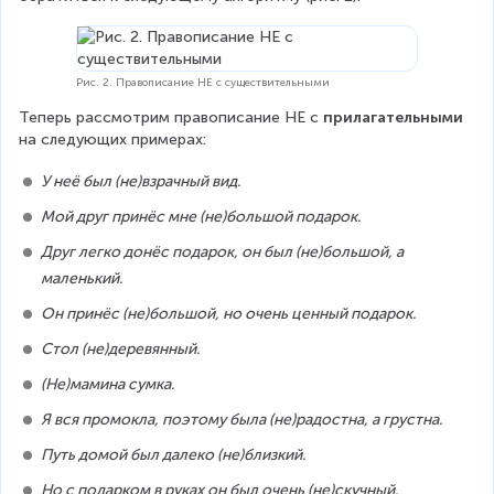
Рис. 2. Правописание НЕ с существительными
Теперь рассмотрим правописание НЕ с 
прилагательными
на следующих примерах:
У неё был (не)взрачный вид.
Мой друг принёс мне (не)большой подарок.
Друг легко донёс подарок, он был (не)большой, а 
маленький.
Он принёс (не)большой, но очень ценный подарок.
Стол (не)деревянный.
(Не)мамина сумка.
Я вся промокла, поэтому была (не)радостна, а грустна.
Путь домой был далеко (не)близкий.
Но с подарком в руках он был очень (не)скучный.