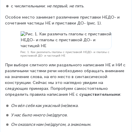
с числительными: 
не первый
, 
не пять
.
Особое место занимает различение приставки НЕДО- и 
сочетания частицы НЕ и приставки ДО- (рис. 1).
Рис. 1. Как различать глаголы с приставкой НЕДО- и глаголы с
приставкой ДО- и частицей НЕ
При выборе слитного или раздельного написания НЕ и НИ с 
различными частями речи необходимо обращать внимание 
на значение слова, на его место в синтаксической 
конструкции. Сейчас мы это наглядно увидим на 
следующих примерах. Попробуем самостоятельно 
определить правила написания НЕ с 
существительными
:
Он вёл себя как ужасный (не)вежа.
У нас было много (не)другов.
Он оказался нам (не)другом, а знакомым.