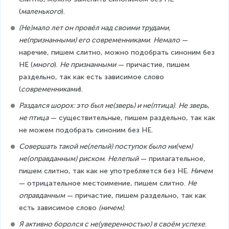
(
маленького
).
(Не)мало лет он провёл над своими трудами, 
не(признанными) его современниками
. 
Немало
 — 
наречие, пишем слитно, можно подобрать синоним без 
НЕ (
много
). 
Не признанными
 — причастие, пишем 
раздельно, так как есть зависимое слово 
(
современниками
).
Раздался шорох: это был не(зверь) и не(птица)
. 
Не зверь
, 
не птица
 — существительные, пишем раздельно, так как 
не можем подобрать синоним без НЕ.
Совершать такой не(лепый) поступок было ни(чем) 
не(оправданным) риском
. 
Нелепый
 — прилагательное, 
пишем слитно, так как не употребляется без НЕ. 
Ничем
— отрицательное местоимение, пишем слитно. 
Не 
оправданным
 — причастие, пишем раздельно, так как 
есть зависимое слово 
(ничем)
.
Я активно боролся с не(уверенностью) в своём успехе
. 