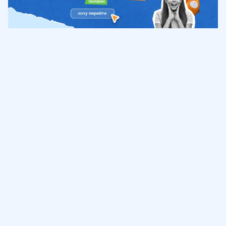
Обучение
ИнтернетУрок
Помощь
© ИнтернетУрок, 2009-
2026
8 (800) 775-41-21
info@interneturok.ru
101 000, г. Москва а/я 711 ООО «ИНТЕРДА»
Соглашение о пользовании сайтом
Сведения об образовательной программе