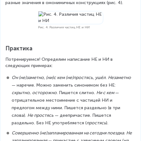
разные значения в омонимичных конструкциях (рис. 4).
Рис. 4. Различия частиц НЕ и НИ
Практика
Потренируемся! Определим написание НЕ и НИ в 
следующих примерах:
Он (не)заметно, (ни)с кем (не)простясь, ушёл
. 
Незаметно
— наречие. Можно заменить синонимом без НЕ: 
скрытно
, 
осторожно
. Пишется слитно. 
Ни с кем 
— 
отрицательное местоимение с частицей НИ и 
предлогом между ними. Пишется раздельно (в три 
слова). 
Не простясь
 — деепричастие. Пишется 
раздельно. Без НЕ употребляется (
простясь
).
Совершенно (не)запланированная на сегодня поездка
. 
Не 
запланированная 
— причастие с зависимым словом (
на 