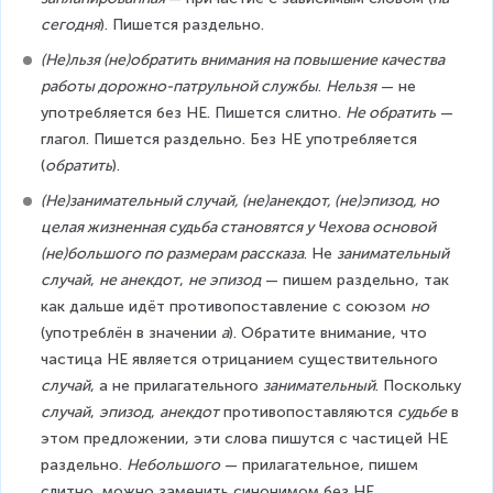
сегодня
). Пишется раздельно.
(Не)льзя (не)обратить внимания на повышение качества 
работы дорожно-патрульной службы
. 
Нельзя
 — не 
употребляется без НЕ. Пишется слитно. 
Не обратить
 — 
глагол. Пишется раздельно. Без НЕ употребляется 
(
обратить
).
(Не)занимательный случай, (не)анекдот, (не)эпизод, но 
целая жизненная судьба становятся у Чехова основой 
(не)большого по размерам рассказа
. Не 
занимательный 
случай
, 
не анекдот
, 
не эпизод
 — пишем раздельно, так 
как дальше идёт противопоставление с союзом 
но
(употреблён в значении 
а
). Обратите внимание, что 
частица НЕ является отрицанием существительного 
случай
, а не прилагательного 
занимательный
. Поскольку 
случай
, 
эпизод
, 
анекдот
 противопоставляются 
судьбе
 в 
этом предложении, эти слова пишутся с частицей НЕ 
раздельно. 
Небольшого
 — прилагательное, пишем 
слитно, можно заменить синонимом без НЕ 