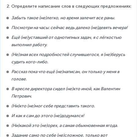
Определите написание слов в следующих предложениях:
Забыть такое (не)легко, но время залечит все раны.
Посмотри на часы: сейчас ведь далеко (не)девять вечера!
Ещё (не)уставший от однотипных задач, я с лёгкостью 
выполнил работу.
(Не)зная всех подробностей случившегося, я (не)берусь 
судить кого-либо.
Рассказ пока что ещё (не)написан, он только у меня в 
голове.
В кресле директора сидел (не)кто иной, как Валентин 
Петрович.
(Ни)кто (не)мог себе представить такого.
И как я сам до этого (не)додумался!
(Ни)какой это (не)орех, а самая обыкновенная ягода.
Задание само по себе (не)сложное, только вот 