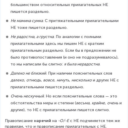
большинством относительных прилагательных НЕ 
пишется раздельно.
Не мамина сумка
. С притяжательными прилагательными 
НЕ тоже пишется раздельно.
Не радостна, а грустна
. По аналогии с полными 
прилагательными здесь мы пишем НЕ с кратким 
прилагательным раздельно. Если бы в предложении не 
было противопоставления (и оно не подразумевалось), 
то мы написали бы слитно: 
я была нерадостна
.
Далеко не близкий
. При наличии пояснительных слов 
далеко
, 
отнюдь
, 
вовсе
, 
ничуть
, 
нисколько
 и других НЕ с 
прилагательными пишется раздельно.
Очень нескучный
. Но если пояснительные слова — это 
обстоятельства меры и степени (
весьма
, 
крайне
, 
очень
 и 
другие), то НЕ с прилагательными пишется слитно.
Правописание 
наречий
 на 
-О/-Е
 с НЕ подчиняется тем же 
правилам, что и правописание прилагательных с НЕ.