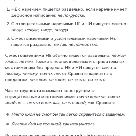
НЕ с наречием пишется раздельно, если наречие имеет 
дефисное написание: 
не по-русски
.
С отрицательными наречиями НЕ и НИ пишутся слитно: 
негде
, 
некуда
, 
нигде
, 
никуда
.
С местоименными и усилительными наречиями НЕ 
пишется раздельно: 
не так
, 
не полностью
.
С 
местоимениями
 НЕ обычно пишется раздельно: 
не мой 
класс
, 
не нам
. Только в неопределённых и отрицательных 
местоимениях без предлога НЕ и НИ пишутся слитно: 
никому
, 
некому
, 
ничто
, 
нечто
. Сравните варианты с 
предлогом: 
ни с кем
, 
не с кем
, 
не за что
, 
ни за что
.
Часто трудности вызывают конструкции с 
отрицательными местоимениями: 
ничто иное не
; 
никто 
иной не
 — 
не что иное, как
; 
не кто иной, как
. Сравните:
Никто иной не смог бы так легко справиться с заданием.
Лучшим был не кто иной, как наш учитель.
Во многом правописание 
причастий
 с НЕ совпадает с 