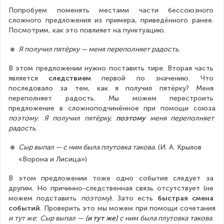
Попробуем поменять местами части бессоюзного 
сложного предложения из примера, приведённого ранее. 
Посмотрим, как это повлияет на пунктуацию.
Я получил пятёрку — меня переполняет радость.
В этом предложении нужно поставить тире. Вторая часть 
является 
следствием
 первой по значению. Что 
последовало за тем, как я получил пятёрку? Меня 
переполняет радость. Мы можем перестроить 
предложение в сложноподчинённое при помощи союза 
поэтому
: 
Я получил пятёрку, 
поэтому
 меня переполняет 
радость
.
Сыр выпал — с ним была плутовка такова.
 (И. А. Крылов 
«Ворона и Лисица»)
В этом предложении тоже одно событие следует за 
другим. Но причинно-следственная связь отсутствует (не 
можем подставить 
поэтому
). Зато есть 
быстрая смена 
событий
. Проверить это мы можем при помощи сочетания 
и тут же
: 
Сыр выпал — 
(и тут же)
 с ним была плутовка такова
. 