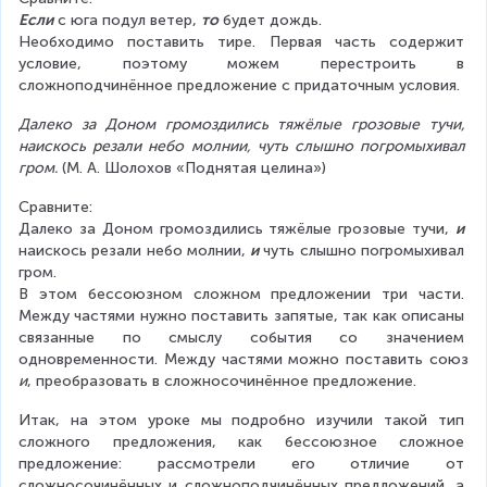
Если
 с юга подул ветер, 
то
 будет дождь.
Необходимо поставить тире. Первая часть содержит 
условие, поэтому можем перестроить в 
сложноподчинённое предложение с придаточным условия.
Далеко за Доном громоздились тяжёлые грозовые тучи, 
наискось резали небо молнии, чуть слышно погромыхивал 
гром.
 (М. А. Шолохов «Поднятая целина»)
Сравните:
Далеко за Доном громоздились тяжёлые грозовые тучи, 
и
наискось резали небо молнии, 
и
 чуть слышно погромыхивал 
гром.
В этом бессоюзном сложном предложении три части. 
Между частями нужно поставить запятые, так как описаны 
связанные по смыслу события со значением 
одновременности. Между частями можно поставить союз 
и
, преобразовать в сложносочинённое предложение.
Итак, на этом уроке мы подробно изучили такой тип 
сложного предложения, как бессоюзное сложное 
предложение: рассмотрели его отличие от 
сложносочинённых и сложноподчинённых предложений, а 