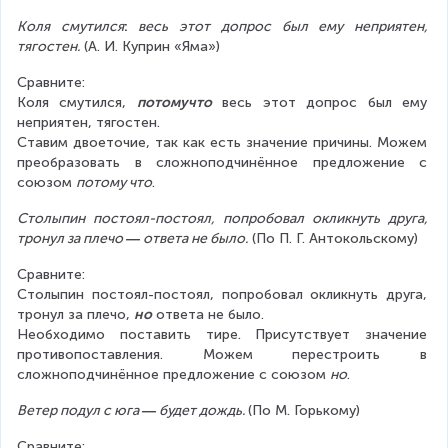
Коля смутился
:
 весь этот допрос был ему неприятен, 
тягостен.
 (А. И. Куприн «Яма»)
Сравните:
Коля смутился, 
потомучто
 весь этот допрос был ему 
неприятен, тягостен.
Ставим двоеточие, так как есть значение причины. Можем 
преобразовать в сложноподчинённое предложение с 
союзом 
потому что
.
Столыпин постоял-постоял, попробовал окликнуть друга, 
тронул за плечо 
―
 ответа не было.
 (По П. Г. Антокольскому)
Сравните:
Столыпин постоял-постоял, попробовал окликнуть друга, 
тронул за плечо, 
но
 ответа не было.
Необходимо поставить тире. Присутствует значение 
противопоставления. Можем перестроить в 
сложноподчинённое предложение с союзом 
но
.
Ветер подул с юга 
― 
будет дождь. 
(По М. Горькому)
Сравните: