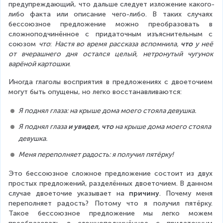
предупреждающий, что дальше следует изложение какого-
либо факта или описание чего-либо. В таких случаях 
бессоюзное предложение можно преобразовать в 
сложноподчинённое с придаточным изъяснительным с 
союзом 
что
: 
Настя во время рассказа вспомнила, 
что
 у неё 
от вчерашнего дня остался целый, нетронутый чугунок 
варёной картошки
.
Иногда глаголы восприятия в предложениях с двоеточием 
могут быть опущены, но легко восстанавливаются:
Я поднял глаза: на крыше дома моего стояла девушка.
Я поднял глаза 
и увидел, что
 на крыше дома моего стояла 
девушка.
Меня переполняет радость: я получил пятёрку!
Это бессоюзное сложное предложение состоит из двух 
простых предложений, разделённых двоеточием. В данном 
случае двоеточие указывает на 
причину
. Почему меня 
переполняет радость? Потому что я получил пятёрку. 
Такое бессоюзное предложение мы легко можем 