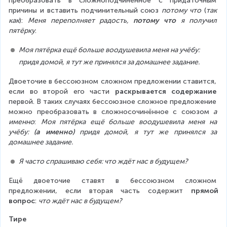
преобразовать в сложноподчинённое с придаточным 
причины и вставить подчинительный союз 
потому что
 (
так 
как
): 
Меня переполняет радость, 
потому что
 я получил 
пятёрку
.
Моя пятёрка ещё больше воодушевила меня на учёбу: 
придя домой, я тут же принялся за домашнее задание.
Двоеточие в бессоюзном сложном предложении ставится, 
если во второй его части 
раскрывается содержание
первой. В таких случаях бессоюзное сложное предложение 
можно преобразовать в сложносочинённое с союзом 
а 
именно
: 
Моя пятёрка ещё больше воодушевила меня на 
учёбу: 
(а именно)
 придя домой, я тут же принялся за 
домашнее задание.
Я часто спрашиваю себя: что ждёт нас в будущем?
Ещё двоеточие ставят в бессоюзном сложном 
предложении, если вторая часть содержит 
прямой 
вопрос
: 
что ждёт нас в будущем?
Тире