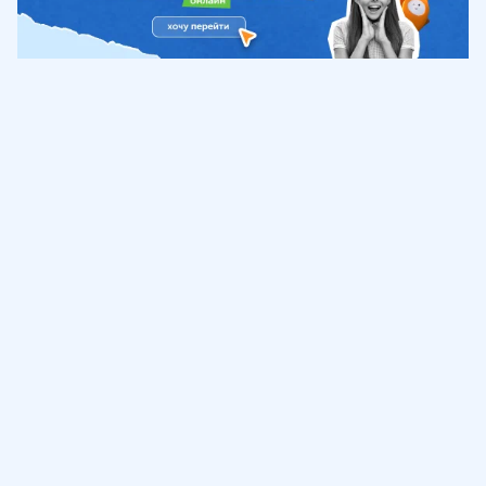
Обучение
ИнтернетУрок
Помощь
© ИнтернетУрок, 2009-
2026
8 (800) 775-41-21
info@interneturok.ru
101 000, г. Москва а/я 711 ООО «ИНТЕРДА»
Соглашение о пользовании сайтом
Сведения об образовательной программе