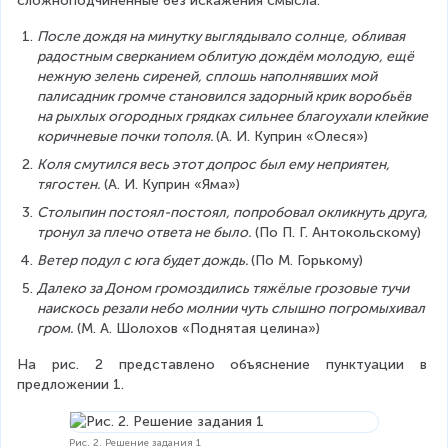
сложноподчинённые без искажения смысла.
После дождя на минутку выглядывало солнце, обливая 
радостным сверканием облитую дождём молодую, ещё 
нежную зелень сиреней, сплошь наполнявших мой 
палисадник громче становился задорный крик воробьёв 
на рыхлых огородных грядках сильнее благоухали клейкие 
коричневые почки тополя. 
(А. И. Куприн «Олеся»)
Коля смутился весь этот допрос был ему неприятен, 
тягостен.
 (А. И. Куприн «Яма»)
Столыпин постоял-постоял, попробовал окликнуть друга, 
тронул за плечо ответа не было.
 (По П. Г. Антокольскому)
Ветер подул с юга будет дождь. 
(По М. Горькому)
Далеко за Доном громоздились тяжёлые грозовые тучи 
наискось резали небо молнии чуть слышно погромыхивал 
гром.
 (М. А. Шолохов «Поднятая целина»)
На рис. 2 представлено объяснение пунктуации в 
предложении 1.
Рис. 2. Решение задания 1