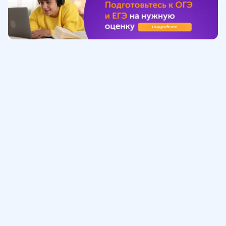
Обучение
ИнтернетУрок
Помощь
© ИнтернетУрок, 2009-
2026
8 (800) 775-41-21
info@interneturok.ru
101 000, г. Москва а/я 711 ООО «ИНТЕРДА»
Соглашение о пользовании сайтом