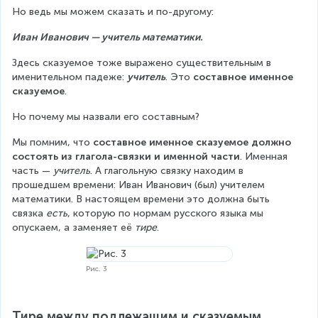
Но ведь мы можем сказать и по-другому:
Иван Иванович — учитель математики.
Здесь сказуемое тоже выражено существительным в 
именительном падеже: 
учитель
. Это 
составное именное 
сказуемое
.
Но почему мы назвали его составным?
Мы помним, что 
составное именное сказуемое должно 
состоять из глагола-связки и именной части
. Именная 
часть — 
учитель
. А глагольную связку находим в 
прошедшем времени: Иван Иванович (был) учителем 
математики. В настоящем времени это должна быть 
связка 
есть
, которую по нормам русского языка мы 
опускаем, а заменяет её 
тире
.
Рис. 3
Тире между подлежащим и сказуемым