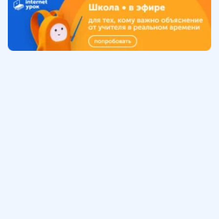
Обучение
ИнтернетУрок
Помощь
© ИнтернетУрок, 2009-
2026
8 (800) 775-41-21
info@interneturok.ru
101 000, г. Москва а/я 711 ООО «ИНТЕРДА»