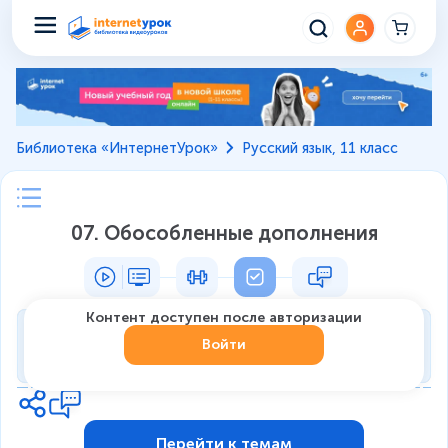
Библиотека «ИнтернетУрок»
Русский язык, 11 класс
07. Обособленные дополнения
Контент доступен после авторизации
Тренировка
Войти
0
из
7
1
Перейти к темам