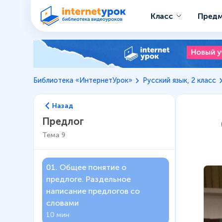
Класс
Пред
Библиотека «ИнтернетУрок»
Русский язык, 2 класс
Назад
Предлог
Тема
9
01
.
Общее понятие о
предлоге. Раздельное
написание предлогов со
словами
10 мин