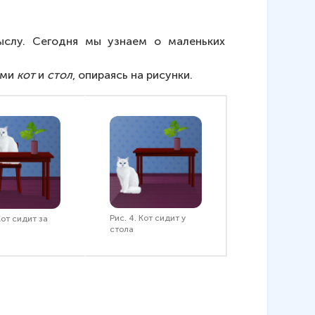
слу. Сегодня мы узнаем о маленьких 
ми 
кот
 и 
стол
, опираясь на рисунки.
Рис. 4. Кот сидит у
Кот сидит за
стола