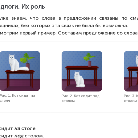
длоги. Их роль
уже знаем, что слова в предложении связаны по смы
щниках, без которых эта связь не была бы возможна.
мотрим первый пример. Составим предложение со слова
Рис. 1. Кот сидит на
Рис. 2. Кот сидит под
Рис. 3. 
столе
столом
столом
сидит 
на
 столе.
сидит 
под
 столом.