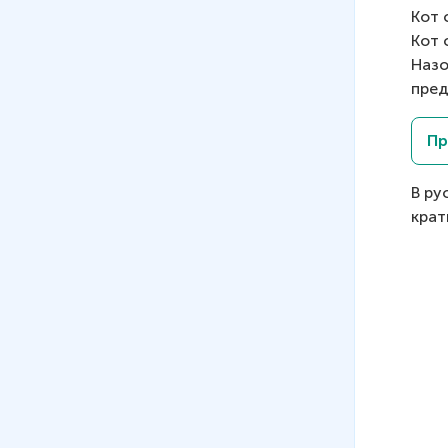
Кот 
Кот 
Назо
пред
Пр
В ру
крат