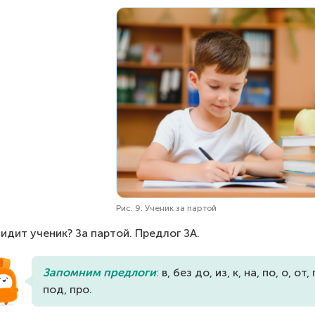
Рис. 9. Ученик за партой
сидит ученик? За партой. Предлог ЗА.
Запомним предлоги
:
 в, без до, из, к, на, по, о, от,
под, про.