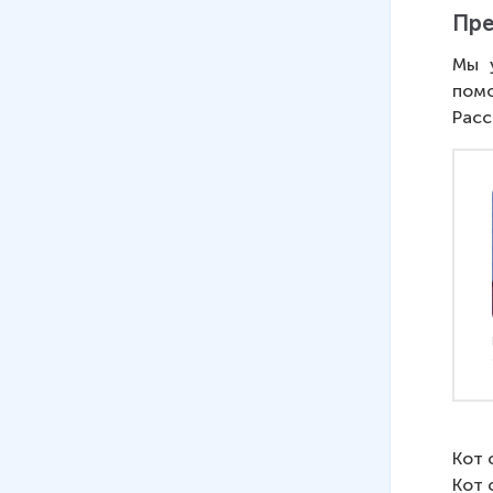
Пре
Мы 
помо
Расс
Кот 
Кот 