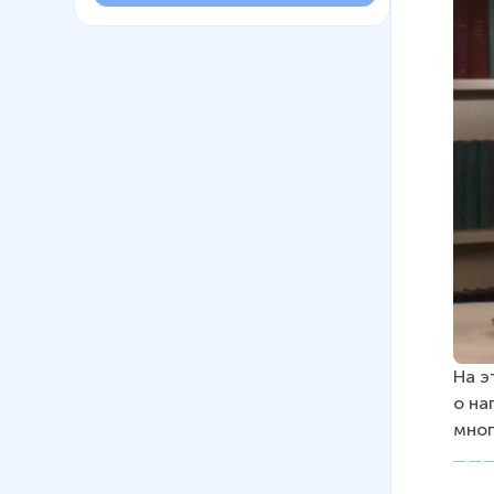
На э
о на
мног