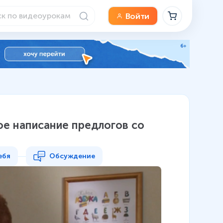
Войти
ое написание предлогов со
ебя
Обсуждение