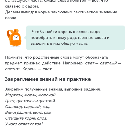
оставшуюся часть, смысл слова понятен — всё, что 
связано с садом.
Делаем вывод: в корне заключено лексическое значение 
слова.
 Чтобы найти корень в слове, надо 
подобрать к нему родственные слова и 
выделить в них общую часть.
Помните, что родственные слова могут обозначать 
предмет, признак, действие. Например, 
свет
 — 
свет
лый
 — 
свет
ить
. Корень — 
свет
.
Закрепление знаний на практике
Закрепим полученные знания, выполнив задания.
Морячок, моряк, морской.
Цвет, цветочек и цветной.
Садовод, садовый, сад.
Виноградный, виноград.
Отыщите корни слов.
У кого ответ готов?