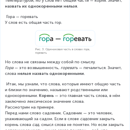
температурой, но у слов нет общей части — корня. Значит, 
назвать их однокоренными нельзя
.
 Гора — горевать
У слов есть общая часть гор.
Рис. 3. Одинаковая часть в словах гора,
горевать
Но слова не связаны между собой по смыслу.
Гора
 — это возвышенность, 
горевать
 — печалиться. Значит, 
слова 
нельзя назвать однокоренными
.
 Итак, мы узнали, что слова, которые имеют общую часть 
и близки по значению, называют родственными или 
однокоренными. 
Корень
 — это главная часть слова, в нём 
заключено лексическое значение слова.
Рассмотрим на примере.
Перед нами слово садовник. Садовник — это человек, 
ухаживающий за садом. Если в слове 
садовник
 закрыть 
корень слова 
сад
, смысл слова не понятен. Но если закрыть 