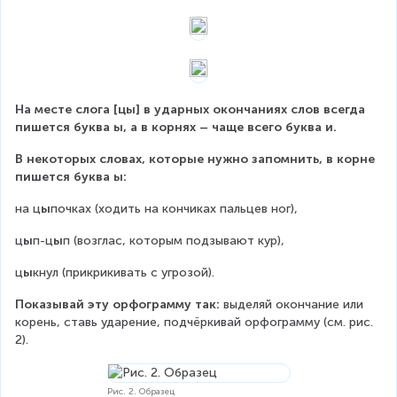
На месте слога [цы] в ударных окончаниях слов всегда 
пишется буква ы, а в корнях – чаще всего буква и.
В некоторых словах, которые нужно запомнить, в корне 
пишется буква ы:
на ц
ы
почках (ходить на кончиках пальцев ног),
ц
ы
п-ц
ы
п (возглас, которым подзывают кур),
ц
ы
кнул (прикрикивать с угрозой).
Показывай эту орфограмму так: 
выделяй окончание или 
корень, ставь ударение, подчёркивай орфограмму (см. рис. 
2).
Рис. 2. Образец