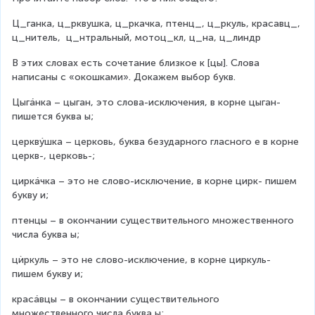
Ц_ганка, ц_рквушка, ц_ркачка, птенц_, ц_ркуль, красавц_, 
ц_нитель,  ц_нтральный, мотоц_кл, ц_на, ц_линдр
В этих словах есть сочетание близкое к [цы]. Слова 
написаны с «окошками». Докажем выбор букв.
Цыгáнка – цыган, это слова-исключения, в корне цыган- 
пишется буква ы;
церквýшка – церковь, буква безударного гласного е в корне 
церкв-, церковь-;
циркáчка – это не слово-исключение, в корне цирк- пишем 
букву и;
птенцы – в окончании существительного множественного 
числа буква ы;
цѝркуль – это не слово-исключение, в корне циркуль- 
пишем букву и;
красáвцы – в окончании существительного 
множественного числа буква ы;