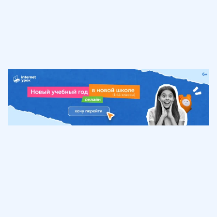
Обучение
ИнтернетУрок