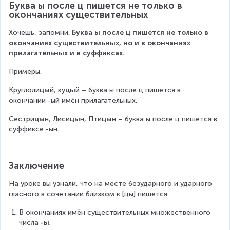
Буква ы после ц пишется не только в 
окончаниях существительных
Хочешь, запомни. 
Буква ы после ц пишется не только в 
окончаниях существительных, но и в окончаниях 
прилагательных и в суффиксах.
Примеры.
Круглоли
цы
й, ку
цы
й – буква ы после ц пишется в 
окончании -ый имён прилагательных.
Сестри
цы
н, Лиси
цы
н, Пти
цы
н – буква ы после ц пишется в 
суффиксе -ын.
Заключение
На уроке вы узнали, что на месте безударного и ударного 
гласного в сочетании близком к [цы] пишется:
В окончаниях имён существительных множественного 
числа 
-ы
.