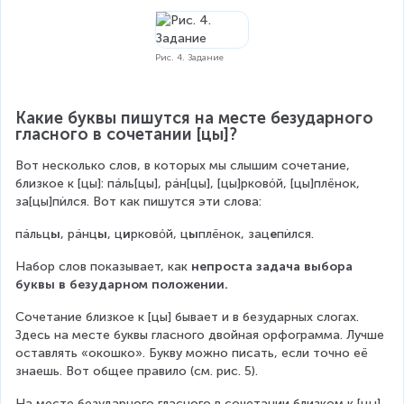
Рис. 4. Задание
Какие буквы пишутся на месте безударного 
гласного в сочетании [цы]?
Вот несколько слов, в которых мы слышим сочетание, 
близкое к [цы]: пáль[цы], рáн[цы], [цы]рковόй, [цы]плёнок, 
за[цы]пѝлся. Вот как пишутся эти слова:
пáльц
ы
, рáнц
ы
, ц
и
рковόй, ц
ы
плёнок, зац
е
пѝлся.
Набор слов показывает, как 
непроста задача выбора 
буквы в безударном положении.
Сочетание близкое к [цы] бывает и в безударных слогах. 
Здесь на месте буквы гласного двойная орфограмма. Лучше 
оставлять «окошко». Букву можно писать, если точно её 
знаешь. Вот общее правило (см. рис. 5).
На месте безударного гласного в сочетании близком к [цы] 