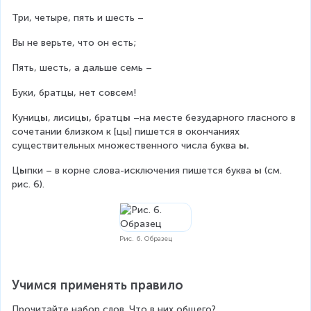
Три, четыре, пять и шесть –
Вы не верьте, что он есть;
Пять, шесть, а дальше семь –
Буки, братцы, нет совсем!
Куниц
ы
, лисиц
ы,
 братц
ы
 –на месте безударного гласного в 
сочетании близком к [цы] пишется в окончаниях 
существительных множественного числа буква 
ы.
Ц
ы
пки – в корне слова-исключения пишется буква 
ы 
(см. 
рис. 6).
Рис. 6. Образец
Учимся применять правило
Прочитайте набор слов. Что в них общего?