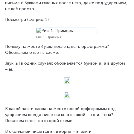
письме с буквами гласных после него, даже под ударением, 
не всё просто.
Посмотри (см. рис. 1).
Рис. 1. Примеры
Почему на месте буквы после 
ц
 есть орфограмма? 
Обозначим ответ в схеме.
Звук [ы] в одних случаях обозначается буквой 
и
, а в другом 
– 
ы
.
В какой части слова на месте новой орфограммы под 
ударением всегда пишется 
ы
, а в какой – то 
и,
 то 
ы
? 
Покажем ответ во второй схеме.
В окончании пишется 
ы
, в корне – 
ы
 или 
и
.