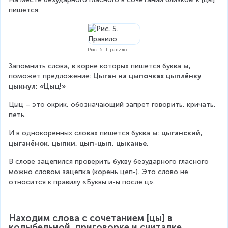
пишется:
Рис. 5. Правило
Запомнить слова, в корне которых пишется буква 
ы, 
поможет предложение: 
Цыган на цыпочках цыплёнку 
цыкнул: «Цыц!»
Цыц – это окрик, обозначающий запрет говорить, кричать, 
петь.
И в однокоренных словах пишется буква 
ы
: 
цыганский, 
цыганёнок, цыпки, цып-цып, цыканье.
В слове зац
е
пился проверить букву безударного гласного 
можно словом зацепка (корень цеп-). Это слово не 
относится к правилу «Буквы и-ы после ц».
Находим слова с сочетанием [цы] в 
колыбельной, приговорке и считалке