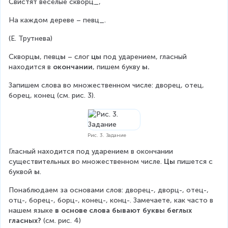
Свистят весёлые скворц_,
На каждом дереве – певц_.
(Е. Трутнева)
Скворц
ы
, певц
ы
 – слог 
цы
 под ударением, гласный 
находится в 
окончании
, пишем букву 
ы.
Запишем слова во множественном числе: дворец, отец, 
борец, конец (см. рис. 3).
Рис. 3. Задание
Гласный находится под ударением в окончании 
существительных во множественном числе. 
Цы
 пишется с 
буквой 
ы
.
Понаблюдаем за основами слов: дворец-, дворц-, отец-, 
отц-, борец-, борц-, конец-, конц-. Замечаете, как часто в 
нашем языке 
в основе слова бывают буквы беглых 
гласных? 
(см. рис. 4)