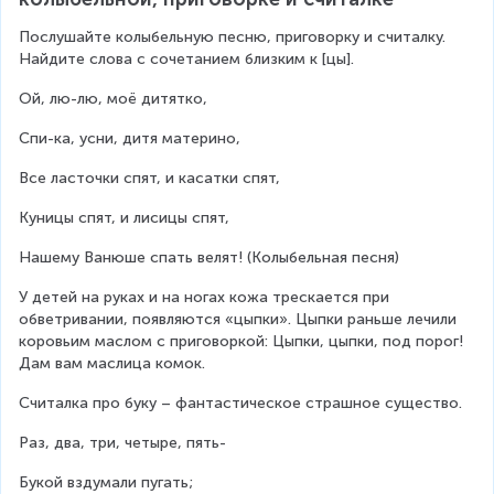
Послушайте колыбельную песню, приговорку и считалку. 
Найдите слова с сочетанием близким к [цы].
Ой, лю-лю, моё дитятко,
Спи-ка, усни, дитя материно,
Все ласточки спят, и касатки спят,
Куницы спят, и лисицы спят,
Нашему Ванюше спать велят! (Колыбельная песня)
У детей на руках и на ногах кожа трескается при 
обветривании, появляются «цыпки». Цыпки раньше лечили 
коровьим маслом с приговоркой: Цыпки, цыпки, под порог! 
Дам вам маслица комок.
Считалка про буку – фантастическое страшное существо.
Раз, два, три, четыре, пять-
Букой вздумали пугать;