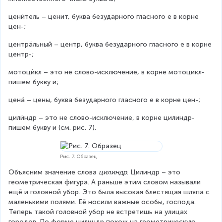
ценѝтель – ценит, буква безударного гласного е в корне 
цен-;
центрáльный – центр, буква безударного гласного е в корне 
центр-;
мотоцѝкл – это не слово-исключение, в корне мотоцикл- 
пишем букву и;
ценá – цены, буква безударного гласного е в корне цен-;
цилѝндр – это не слово-исключение, в корне цилиндр- 
пишем букву и (см. рис. 7).
Рис. 7. Образец
Объясним значение слова 
цилиндр
. Цилиндр – это 
геометрическая фигура. А раньше этим словом называли 
ещё и головной убор. Это была высокая блестящая шляпа с 
маленькими полями. Её носили важные особы, господа. 
Теперь такой головной убор не встретишь на улицах 
городов. По форме цилиндр похож на геометрическую 