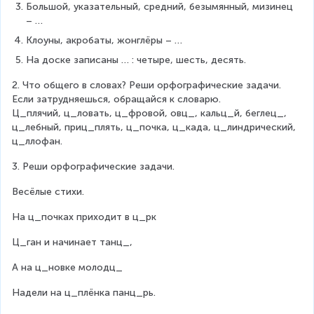
Большой, указательный, средний, безымянный, мизинец 
– …
Клоуны, акробаты, жонглёры – …
На доске записаны … : четыре, шесть, десять.
2. Что общего в словах? Реши орфографические задачи. 
Если затрудняешься, обращайся к словарю.
Ц_плячий, ц_ловать, ц_фровой, овц_, кальц_й, беглец_, 
ц_лебный, приц_плять, ц_почка, ц_када, ц_линдрический, 
ц_ллофан.
3. Реши орфографические задачи.
Весёлые стихи.
На ц_почках приходит в ц_рк
Ц_ган и начинает танц_,
А на ц_новке молодц_
Надели на ц_плёнка панц_рь.