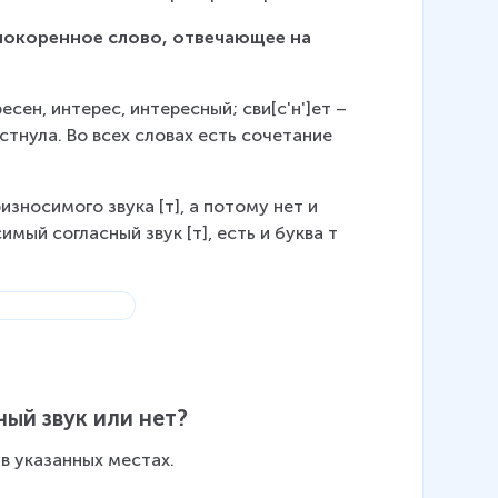
нокоренное слово, отвечающее на 
сен, интерес, интересный; сви[с'н']ет – 
рустнула. Во всех словах есть сочетание 
износимого звука [т], а потому нет и 
имый согласный звук [т], есть и буква т 
ный звук или нет?
 в указанных местах.