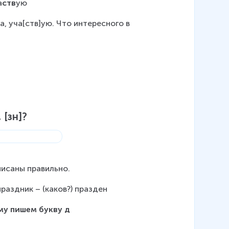
а
ств
ую
тв]а, уча[ств]ую. Что интересного в 
 [зн]?
писаны правильно.
праздник – (каков?) празден
му пишем букву д