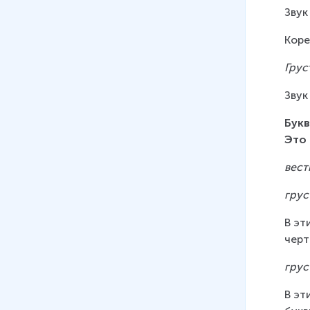
Звук
Коре
Грус
Звук
Букв
Это
вест
грус
В эт
черт
грус
В эт