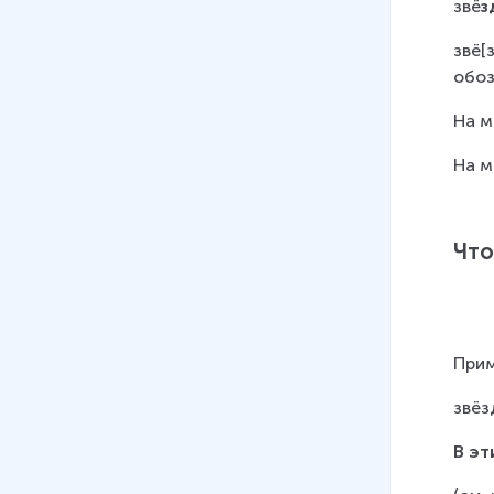
звё
з
звё[з
обозн
На м
На м
Что
Прим
звёз
В эт