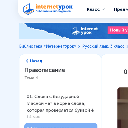
Класс
Пред
Библиотека «ИнтернетУрок»
Русский язык, 3 класс
Назад
Правописание
0
Тема
4
01
.
Слова с безударной
гласной «е» в корне слова,
которая проверяется буквой ё
14 мин