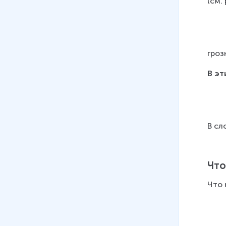
(см. 
гроз
В эт
В сл
Что
Что 