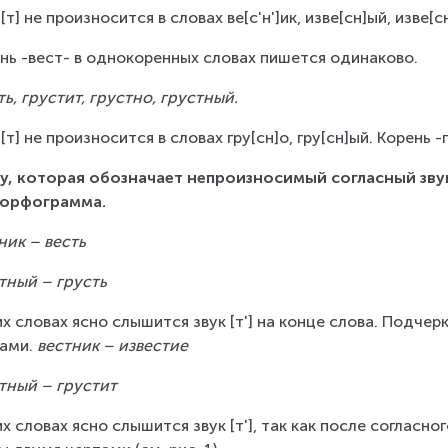
 [т] не произносится в словах ве[с'н']ик, изве[сн]ый, изве[с
нь -вест- в однокоренных словах пишется одинаково.
ть, грустит, грустно, грустный.
 [т] не произносится в словах гру[сн]о, гру[сн]ый. Корень
у, которая обозначает непроизносимый согласный зву
 орфограмма.
ник – весть
тный – грусть
их словах ясно слышится звук [т'] на конце слова. Подче
ами. 
вестник – известие
тный – грустит
их словах ясно слышится звук [т'], так как после согласно