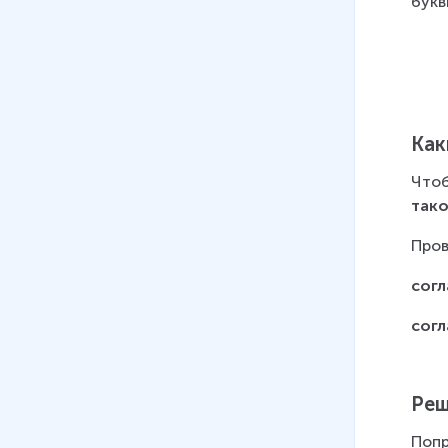
букв
Как
Чтоб
тако
Пров
согл
согл
Реш
Попр