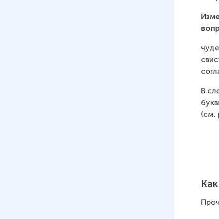
Изме
вопр
чуде
свис
согла
В сл
букв
(см. 
Как
Проч