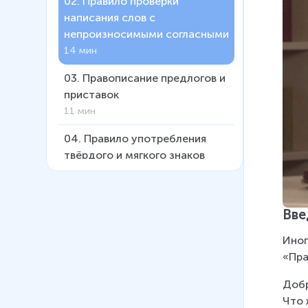
02
.
Правило проверки
написания слов с
непроизносимыми согласными
14 мин
03
.
Правописание предлогов и
приставок
11 мин
04
.
Правило употребления
твёрдого и мягкого знаков
15 мин
05
.
Сложные слова.
Вве
Соединительные гласные Е и
О
Иног
16 мин
«Пра
06
.
Обозначение звука [ы]
Добр
после Ц
Что 