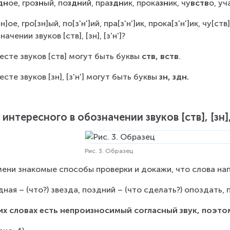
дн
ое, гро
зн
ый, по
здн
ий, пра
здн
ик, прока
зн
ик, чу
вств
о, уч
н]ое, гро[зн]ый, по[з'н']ий, пра[з'н']ик, прока[з'н']ик, чу[с
ачении звуков [ств], [зн], [з'н']?
есте звуков [ств] могут быть буквы 
ств, вств
.
есте звуков [зн], [з'н'] могут быть буквы 
зн, здн.
 интересного в обозначении звуков [ств], [зн],
Рис. 3. Образец
ени знакомые способы проверки и докажи, что слова на
дная – (что?) звезда, поздний – (что сделать?) опоздать, 
их словах есть непроизносимый согласный звук, поэто