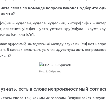
ните слова по команде вопроса каков? Подберите од
ос что?
[сн]ый – чудесен, чудеса, чудесный; интере[сн]ый – интере
т, свистнет; у[сн]ая – уста, устная; хру[сн]ула – хруст, х
сных [сн] или [с'н'].
овах 
чудесный, интересный
 между звуками [сн] нет непро
ы т. В словах 
свистнет, устная, хрустнула
 есть непроизнос
рис. 2).
Рис. 2. Образец
 узнать, есть в слове непроизносимый соглас
итаем слова так, как мы их говорим. Вслушивайся в звуки