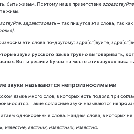
ть, быть живым. Поэтому наше приветствие 
здравствуйте
те живы.
вствуйте, здравствовать
 – так пишутся эти слова, так ка
ровье).
оизносим эти слова по-другому: здра[ст]вуйте, здра[ст]в
торые звуки русского языка трудно выговаривать, ког
асных. Вот и решили буквы на месте этих звуков писать
ие звуки называются непроизносимыми
сском языке много слов, в которых есть подряд три соглас
роизносится. Такие согласные звуки называются 
непроиз
итаем однокоренные слова. Найдём слова, в которых не 
ь, известие, вестник, известный, известно.