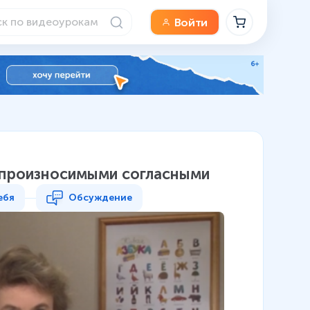
Войти
непроизносимыми согласными
ебя
Обсуждение