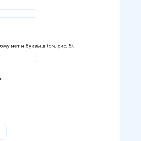
ому нет и буквы д 
(см. рис. 5).
ь.
?