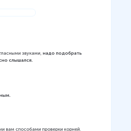
гласными звуками, 
надо подобрать 
сно слышался.
сным.
и вам способами проверки корней.