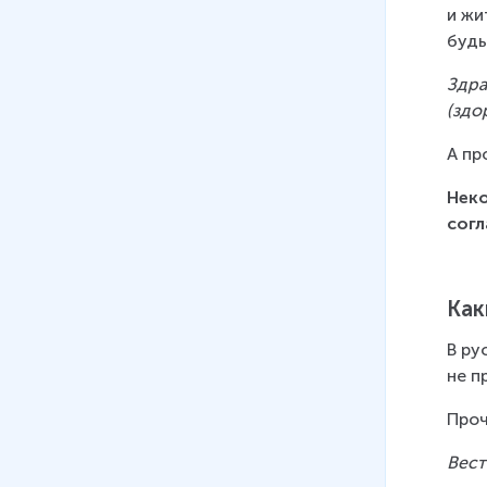
13 мин
и жи
будь
Здра
(здо
А пр
Неко
согл
Как
В ру
не п
Проч
Вест