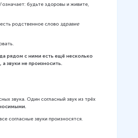
!
 означает: будьте здоровы и живите, 
к есть родственное слово 
здравие 
овать.
да рядом с ними есть ещё несколько 
, а звуки не произносить.
ных звука. Один согласный звук из трёх 
носимыми.
все согласные звуки произносятся.