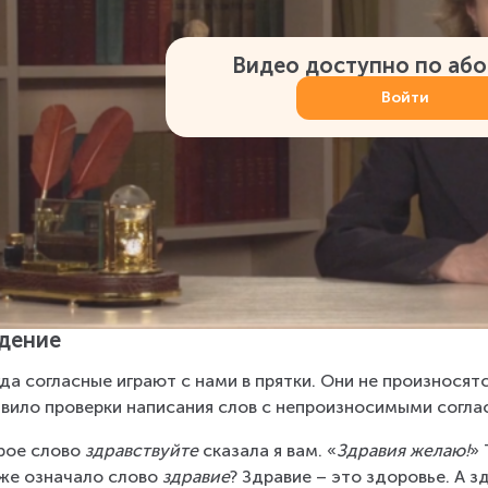
Видео доступно по аб
Войти
дение
да согласные играют с нами в прятки. Они не произносятс
вило проверки написания слов с непроизносимыми согла
ое слово 
здравствуйте
 сказала я вам. «
Здравия желаю!
» 
же означало слово 
здравие
? Здравие – это здоровье. А 