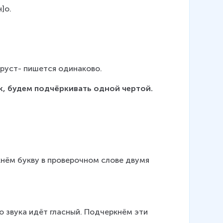
н]о.
 -груст- пишется одинаково.
к, будем подчёркивать одной чертой. 
ркнём букву в проверочном слове двумя 
го звука идёт гласный. Подчеркнём эти 