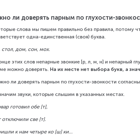
но ли доверять парным по глухости-звонко
торые слова мы пишем правильно без правила, потому чт
ветствует одна-единственная (своя) буква.
 стол, дом, сон, мох.
онце этих слов непарные звонкие [р, л, м, н] и непарный гл
ме можно доверять. 
На их месте нет выбора букв, а зна
жно ли доверять парным по глухости-звонкости согласн
начим звуки, которые слышим в указанных местах.
вар готовил обе [т],
т отключили све [т].
ришли к нам четыре ко [ш] ки…