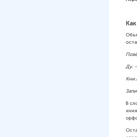
Как
Объя
оста
Повё
Ду. 
Кни.
Запи
В сл
книж
орфо
Оста