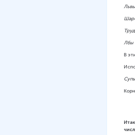
Львы
Шар
Труд
Лбы 
В эт
Испо
Супы
Корн
Итак
числ