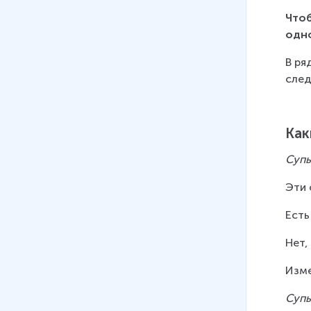
Чтоб
одно
В ря
след
Как
Супы
Эти 
Есть
Нет,
Изме
Супы