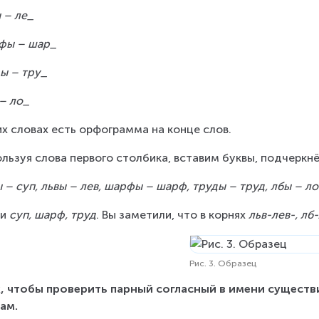
 – ле_
фы – шар_
ы – тру_
– ло_
их словах есть орфограмма на конце слов.
льзуя слова первого столбика, вставим буквы, подчеркн
 – суп, львы – лев, шарфы – шарф, труды – труд, лбы – л
и 
суп, шарф, труд
. Вы заметили, что в корнях 
льв-лев-, лб
Рис. 3. Образец
, чтобы проверить парный согласный в имени существ
ам.