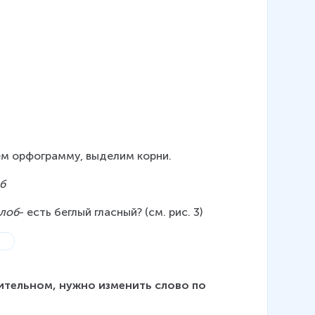
ём орфограмму, выделим корни.
об
-лоб
- есть беглый гласный? (см. рис. 3)
ительном, нужно изменить слово по 