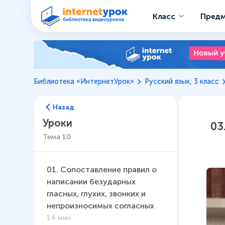
Класс
Пред
Библиотека «ИнтернетУрок»
Русский язык, 3 класс
Назад
Уроки
03
Тема
10
01
.
Сопоставление правил о
написании безударных
гласных, глухих, звонких и
непроизносимых согласных
14 мин