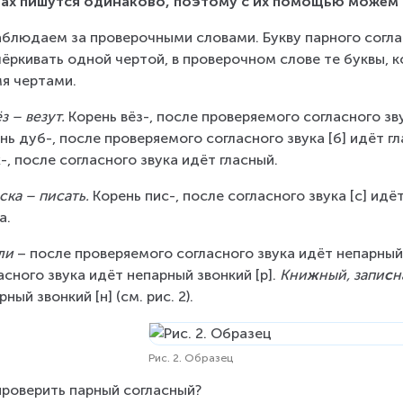
ах пишутся одинаково, поэтому с их помощью можем 
блюдаем за проверочными словами. Букву парного согла
ёркивать одной чертой, в проверочном слове те буквы, 
я чертами.
з – везут. 
Корень вёз-, после проверяемого согласного звук
нь дуб-, после проверяемого согласного звука [б] идёт гла
-, после согласного звука идёт гласный.
ска – писать. 
Корень пис-, после согласного звука [с] идё
а.
ли
 – после проверяемого согласного звука идёт непарный з
асного звука идёт непарный звонкий [р]. 
Кни
ж
ный, запи
с
н
рный звонкий [н] (см. рис. 2).
Рис. 2. Образец
проверить парный согласный?