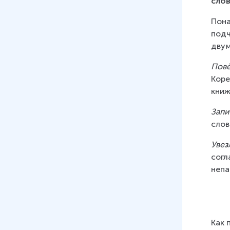
слов
Пона
подч
двум
Повё
Коре
книж
Запи
слов
Уве
з
согл
непа
Как 