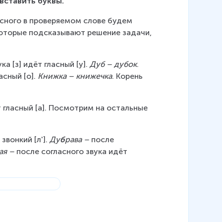
вставить буквы.
сного в проверяемом слове будем 
которые подсказывают решение задачи, 
а [з] идёт гласный [у]. 
Дуб – дубок
. 
сный [о]. 
Книжка – книжечка
. Корень 
т гласный [а]. Посмотрим на остальные 
вонкий [л']. 
Ду
б
рава – 
после 
ая – 
после согласного звука идёт 