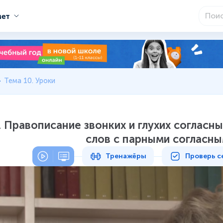
мет
Тема 10. Уроки
. Правописание звонких и глухих согласн
слов с парными согласны
Тренажёры
Проверь с