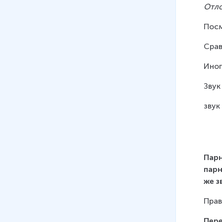
Отло
Посм
Срав
Иног
Звук
звук
Парн
парн
же з
Прав
Пере