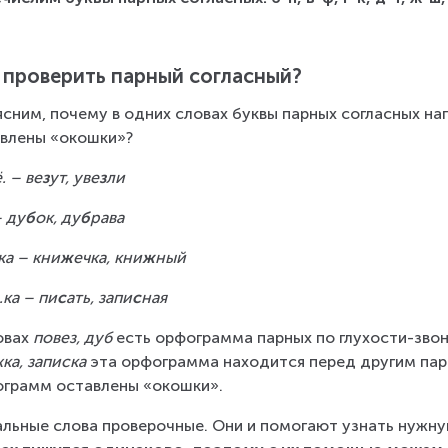
 проверить парный согласный?
сним, почему в одних словах буквы парных согласных нап
влены «окошки»?
. – ве
з
ут, уве
з
ли
– ду
б
ок, ду
б
рава
ка – кни
ж
ечка, кни
ж
ный
.ка – пи
с
ать, запи
с
ная
овах 
повез, дуб
 есть орфограмма парных по глухости-звонк
ка, записка 
эта орфограмма находится перед другим пар
грамм оставлены «окошки».
льные слова проверочные. Они и помогают узнать нужную