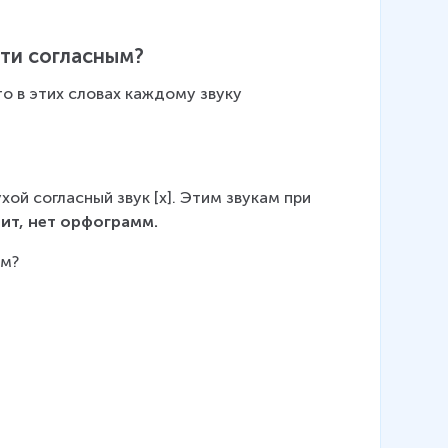
сти согласным?
о в этих словах каждому звуку 
ухой согласный звук [х]. Этим звукам при 
чит, нет орфограмм.
ым?