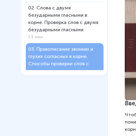
02
.
Слова с двумя
безударными гласными в
корне. Проверка слов с двумя
безударными гласными
14 мин
03
.
Правописание звонких и
глухих согласных в корне.
Способы проверки слов с
парными согласными в корне
16 мин
04
.
Изменение имён
прилагательных по числам.
Вве
Имена прилагательные во
множественном числе
Чтоб
14 мин
пони
корн