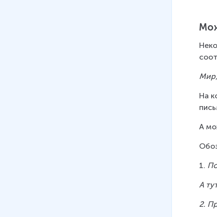
Мож
Неко
соот
Мир,
На к
пись
А мо
Обоз
1. 
По
А ту
2. П