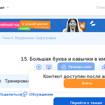
мет
Тема 6. Морфемика. Орфография
15. Большая буква и кавычки в 
Проверь себя
Контент доступен после 
Тренировка 1
Не начат
:
0
из
7
Войти
Поделиться
Обсуждение
Перейти к темам