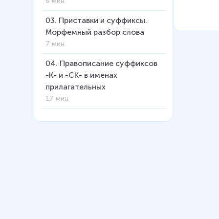
6 мин
03
.
Приставки и суффиксы.
Морфемный разбор слова
7 мин
04
.
Правописание суффиксов
-К- и -СК- в именах
прилагательных
17 мин
05
.
Правила переноса слов
6 мин
06
.
Чередование -о, -а в корне
слова
9 мин
07
.
Чередование гласных е-и в
корне слова
6 мин