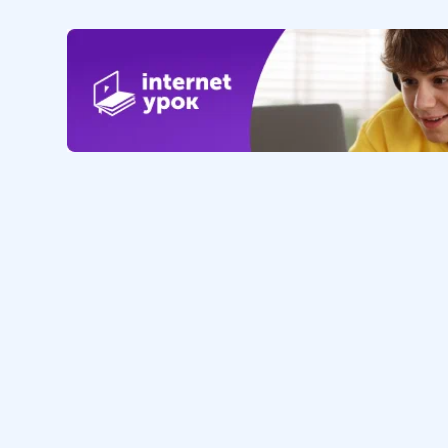
13
.
Написание слов с ПОЛ-,
ПОЛУ-
6 мин
14
.
Морфемный и
словообразовательный
разбор слова
13 мин
15
.
Большая буква и кавычки в
именах собственных
7 мин
16
.
Контрольный диктант по
Обучение
Интернет
теме «Морфемика и
орфография»
Личный кабинет
О нас
12 мин
Библиотека уроков
Наша фил
Домашняя школа
О школе