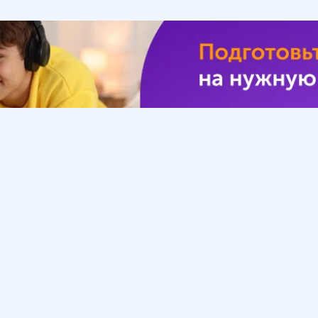
Урок
Помощь
Обратиться в поддержку
ософия
Вопросы и ответы
Инструкция по работе
с системой