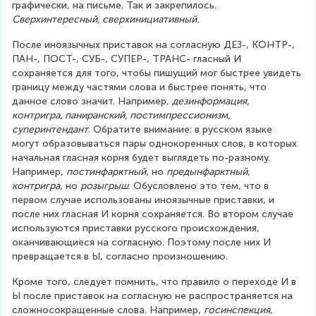
графически, на письме. Так и закрепилось. 
Сверхинтересный, сверхинициативный.
После иноязычных приставок на согласную ДЕЗ-, КОНТР-, 
ПАН-, ПОСТ-, СУБ-, СУПЕР-, ТРАНС- гласный И 
сохраняется для того, чтобы пишущий мог быстрее увидеть 
границу между частями слова и быстрее понять, что 
данное слово значит. Например, 
дезинформация, 
контригра, паниранский, постимпрессионизм, 
суперинтендант
. Обратите внимание: в русском языке 
могут образовываться пары однокоренных слов, в которых 
начальная гласная корня будет выглядеть по-разному. 
Например, 
постинфарктный,
 но 
предынфарктный
, 
контригра
, но 
розыгрыш
. Обусловлено это тем, что в 
первом случае использованы иноязычные приставки, и 
после них гласная И корня сохраняется. Во втором случае 
используются приставки русского происхождения, 
оканчивающиеся на согласную. Поэтому после них И 
превращается в Ы, согласно произношению.
Кроме того, следует помнить, что правило о переходе И в 
Ы после приставок на согласную не распространяется на 
сложносокращенные слова. Например, 
госинспекция, 