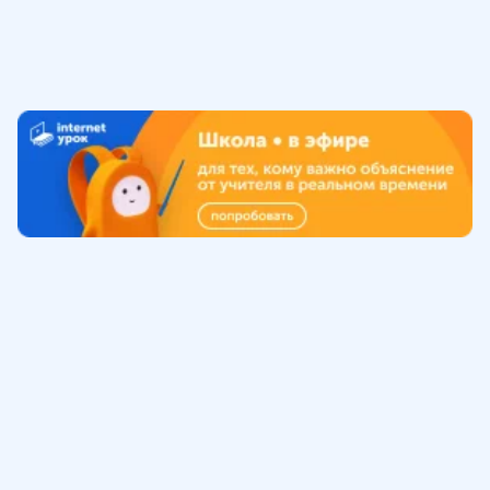
Обучение
ИнтернетУрок
Помощь