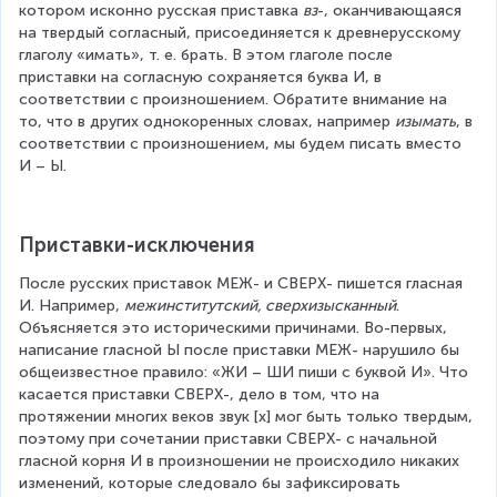
котором исконно русская приставка 
вз
-, оканчивающаяся 
на твердый согласный, присоединяется к древнерусскому 
глаголу «имать», т. е. брать. В этом глаголе после 
приставки на согласную сохраняется буква И, в 
соответствии с произношением. Обратите внимание на 
то, что в других однокоренных словах, например 
изымать
, в 
соответствии с произношением, мы будем писать вместо 
И – Ы.
Приставки-исключения
После русских приставок МЕЖ- и СВЕРХ- пишется гласная 
И. Например, 
межинститутский, сверхизысканный
. 
Объясняется это историческими причинами. Во-первых, 
написание гласной Ы после приставки МЕЖ- нарушило бы 
общеизвестное правило: «ЖИ – ШИ пиши с буквой И». Что 
касается приставки СВЕРХ-, дело в том, что на 
протяжении многих веков звук [х] мог быть только твердым, 
поэтому при сочетании приставки СВЕРХ- с начальной 
гласной корня И в произношении не происходило никаких 
изменений, которые следовало бы зафиксировать 