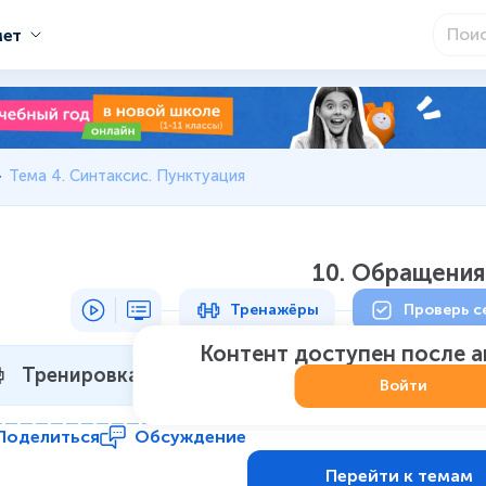
мет
Тема 4. Синтаксис. Пунктуация
10. Обращения
Тренажёры
Проверь с
Контент доступен после 
Тренировка 1
Не начат
:
0
из
7
Войти
Поделиться
Обсуждение
Перейти к темам