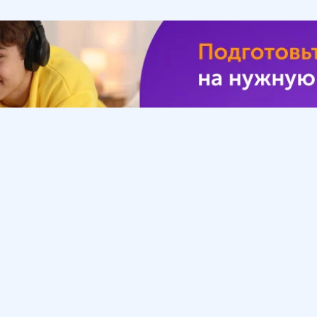
Урок
Помощь
Обратиться в поддержку
ософия
Вопросы и ответы
Инструкция по работе
с системой