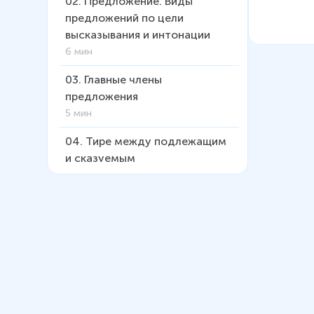
02
.
Предложение. Виды
предложений по цели
высказывания и интонации
6 мин
03
.
Главные члены
предложения
5 мин
04
.
Тире между подлежащим
и сказуемым
4 мин
05
.
Распространённые и
нераспространённые
предложения.
Второстепенные члены
предложения
5 мин