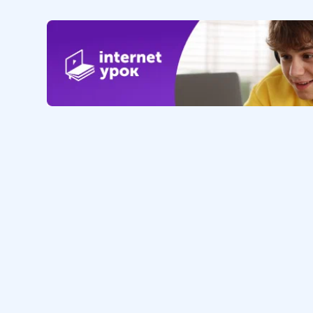
Понятие о союзной и
бессоюзной связи
6 мин
13
.
Синтаксический разбор
сложного предложения
4 мин
14
.
Знаки препинания при
прямой речи
10 мин
15
.
Диалог
7 мин
Обучение
Интернет
16
.
Контрольная работа по
теме «Синтаксис и
Личный кабинет
О нас
пунктуация»
Библиотека уроков
Наша фил
12 мин
Домашняя школа
О школе