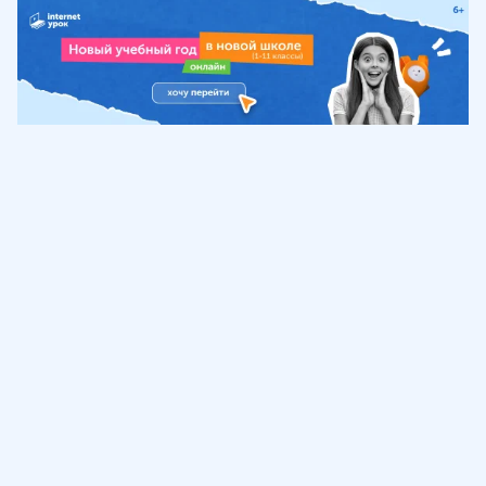
Обучение
ИнтернетУрок
Помощь
© ИнтернетУрок, 2009-
2026
8 (800) 775-41-21
info@interneturok.ru
101 000, г. Москва а/я 711 ООО «ИНТЕРДА»