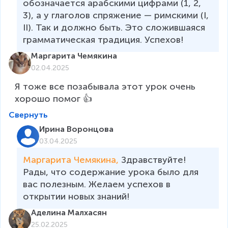
обозначается арабскими цифрами (1, 2, 
3), а у глаголов спряжение — римскими (I, 
II). Так и должно быть. Это сложившаяся 
грамматическая традиция. Успехов!
Маргарита Чемякина
02.04.2025
Я тоже все позабывала этот урок очень 
хорошо помог 👍
Свернуть
Ирина Воронцова
03.04.2025
Маргарита Чемякина, 
Здравствуйте! 
Рады, что содержание урока было для 
вас полезным. Желаем успехов в 
открытии новых знаний!
Аделина Малхасян
25.02.2025