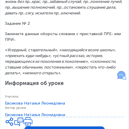
жизнь без пр...крас, пр...забавный случай, пр...ломление лучей, 
пр...вышение полномочий, пр...остановить слушание дела, 
давать пр...сягу, искатели пр...ключений.
Задание № 2
Замените данные обороты словами с приставкой ПРЕ- или 
ПРИ-.
«Усердный, старательный», «находящийся возле школы», 
«приехать куда-нибудь», «устный рассказ, история, 
передающееся из поколения в поколение», «склонности, 
ставшие обычными, постоянными», «перестать что-либо 
делать», «немного открыть».
Информация об уроке
Учитель
:
Евсикова Наталья Леонидовна
Автор урока
:
Евсикова Наталья Леонидовна