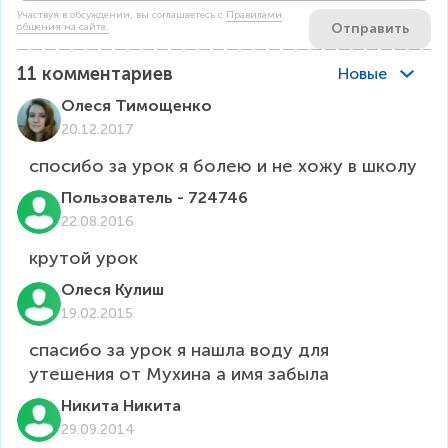
Участвуя в обсуждении, вы соглашаетесь c
Правилами
Отправить
общения на сайте.
11
комментариев
Новые
Олеся Тимощенко
20.12.2017
спосибо за урок я болею и не хожу в школу
Пользователь - 724746
22.08.2016
Олеся Кулиш
19.02.2015
спасибо за урок я нашла воду для 
утешения от Мухина а имя забыла 
Никита Никита
29.09.2014