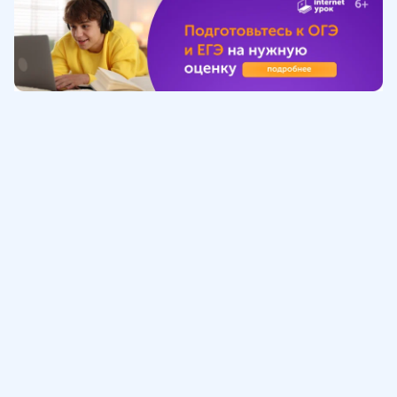
Обучение
ИнтернетУрок
Помощь
© ИнтернетУрок, 2009-
2026
8 (800) 775-41-21
info@interneturok.ru
101 000, г. Москва а/я 711 ООО «ИНТЕРДА»