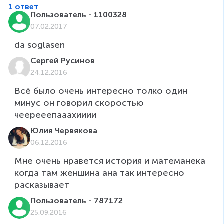
1 ответ
Пользователь - 1100328
07.02.2017
da soglasen
Сергей Русинов
24.12.2016
Вcё было очень интересно толко один 
минус он говорил скоростью 
чеерееепааахииии
Юлия Червякова
06.12.2016
Мне очень нравется история и матеманека 
когда там женшина ана так интересно 
расказывает 
Пользователь - 787172
25.09.2016