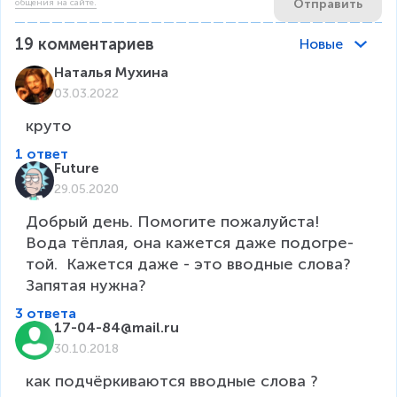
Отправить
общения на сайте.
19
комментариев
Новые
Наталья Мухина
03.03.2022
круто
1 ответ
Future
29.05.2020
Добрый день. Помогите пожалуйста! 

Вода тёплая, она ка­жет­ся даже по­до­гре­
той.  Кажется даже - это вводные слова? 
Запятая нужна? 
3 ответа
17-04-84@mail.ru
30.10.2018
как подчёркиваются вводные слова ?