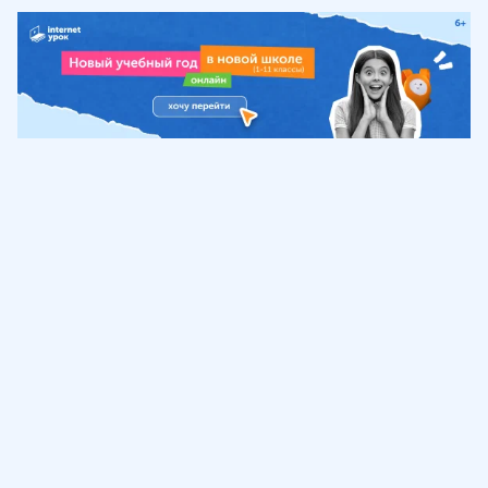
Обучение
ИнтернетУрок
Помощь
© ИнтернетУрок, 2009-
2026
8 (800) 775-41-21
info@interneturok.ru
101 000, г. Москва а/я 711 ООО «ИНТЕРДА»