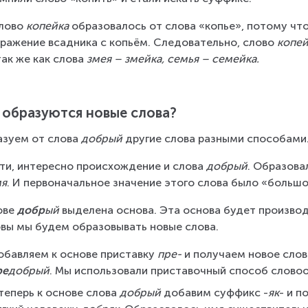
лово 
копейка
 образовалось от слова «копье», потому что
ражение всадника с копьём. Следовательно, слово 
копей
 так же как слова 
змея – змейка, семья – семейка.
 образуются новые слова?
зуем от слова 
добрый
 другие слова разными способами
ти, интересно происхождение и слова 
добрый
. Образова
мя
. И первоначальное значение этого слова было «большой
ове 
добр
ый
 выделена основа. Эта основа будет произво
вы мы будем образовывать новые слова.
обавляем к основе приставку 
пре-
 и получаем новое слов
ре
добрый
. Мы использовали приставочный способ слово
теперь к основе слова 
добрый
 добавим суффикс -
як
- и п