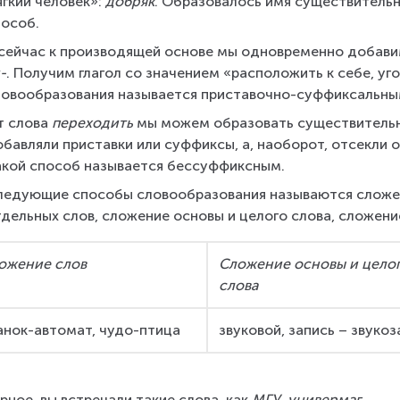
гкий человек»: 
добряк
. Образовалось имя существитель
пособ.
 сейчас к производящей основе мы одновременно добави
-
. Получим глагол со значением «расположить к себе, уго
ловообразования называется приставочно-суффиксальны
 слова 
переходить
 мы можем образовать существитель
обавляли приставки или суффиксы, а, наоборот, отсекли 
акой способ называется бессуффиксным.
ледующие способы словообразования называются сложе
дельных слов, сложение основы и целого слова, сложени
ожение слов
Сложение основы и целог
слова
анок-автомат, чудо-птица
звуковой, запись – звукоз
рное, вы встречали такие слова, как 
МГУ
, 
универмаг
.