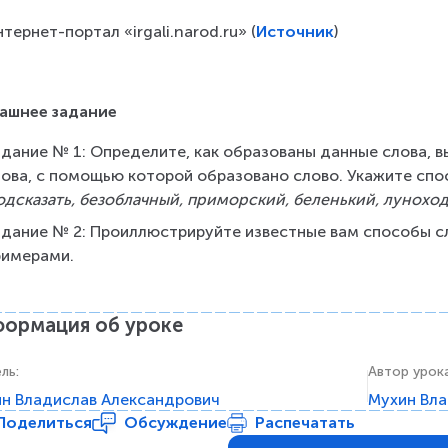
тернет-портал «irgali.narod.ru» (
Источник
)
ашнее задание
адание № 1: Определите, как образованы данные слова, 
лова, с помощью которой образовано слово. Укажите спо
одсказать, безоблачный, приморский, беленький, лунохо
адание № 2: Проиллюстрируйте известные вам способы с
римерами.
ормация об уроке
ель
:
Автор урок
н Владислав Александрович
Мухин Вла
Поделиться
Обсуждение
Распечатать