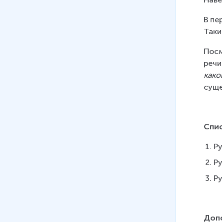
В пе
Таки
Посм
речи
како
суще
Спи
Ру
Ру
Ру
Доп