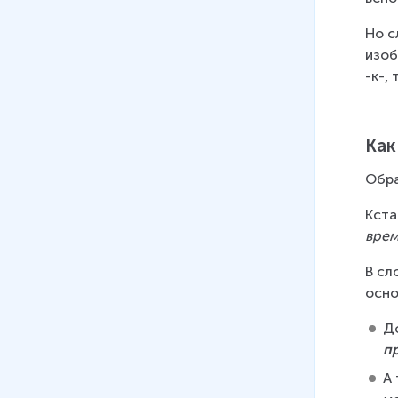
08
.
Правописание приставок
Но с
на –з, -с
изоб
4 мин
-к-,
09
.
Буквы Ы и И после
приставок на согласные
Как
10 мин
Обра
10
.
Правописание гласных в
приставках Пре- и При-
Кста
9 мин
вре
11
.
Способы
В сл
словообразования
осно
7 мин
Д
12
.
Слитное и дефисное
п
написание сложных слов
А 
7 мин