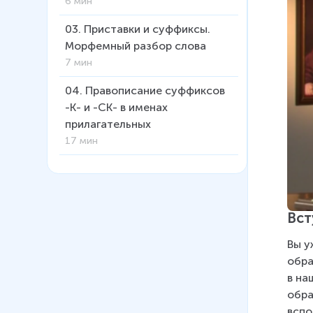
6 мин
03
.
Приставки и суффиксы.
Морфемный разбор слова
7 мин
04
.
Правописание суффиксов
-К- и -СК- в именах
прилагательных
17 мин
05
.
Правила переноса слов
6 мин
06
.
Чередование -о, -а в корне
Вст
слова
Вы у
9 мин
обра
07
.
Чередование гласных е-и в
в на
корне слова
обра
6 мин
вспо