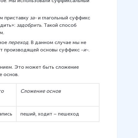
ное. Мы использовали суффиксальный 
м приставку 
за-
 и глагольный суффикс 
дить»: 
задобрить
. Такой способ 
м.
ное 
переход
. В данном случае мы не 
от производящей основы суффикс -
и-
. 
нием. Это может быть сложение 
е основ.
о 
Сложение основ
апись
пеший, ходит – пешеход