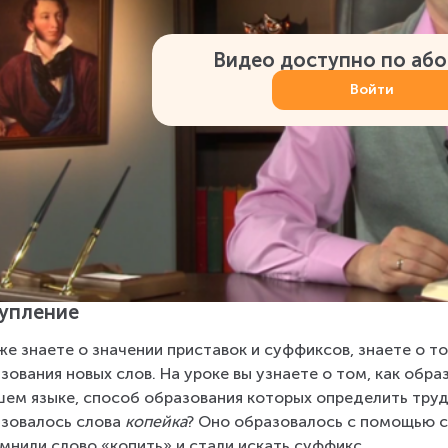
Видео доступно по аб
Войти
упление
же знаете о значении приставок и суффиксов, знаете о то
зования новых слов. На уроке вы узнаете о том, как обра
шем языке, способ образования которых определить трудн
зовалось слова 
копейка
? Оно образовалось с помощью с
мнили слово «копить» и стали искать суффикс.