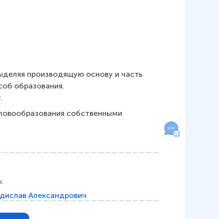
выделяя производящую основу и часть 
соб образования.
д
.
ловообразования собственными 
а
:
дислав Александрович