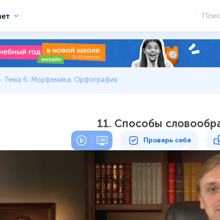
мет
Тема 6. Морфемика. Орфография
11. Способы словообр
Проверь себя