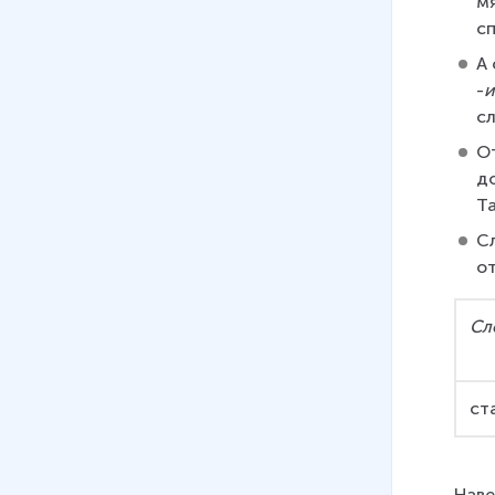
мя
с
13
.
Написание слов с ПОЛ-,
ПОЛУ-
А
6 мин
-
и
с
14
.
Морфемный и
От
словообразовательный
д
разбор слова
Т
13 мин
С
15
.
Большая буква и кавычки в
от
именах собственных
7 мин
Сл
16
.
Контрольный диктант по
теме «Морфемика и
орфография»
ст
12 мин
Наве