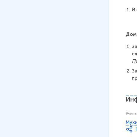
Ин
Дом
З
с
П
З
п
Инф
Учит
Мухи