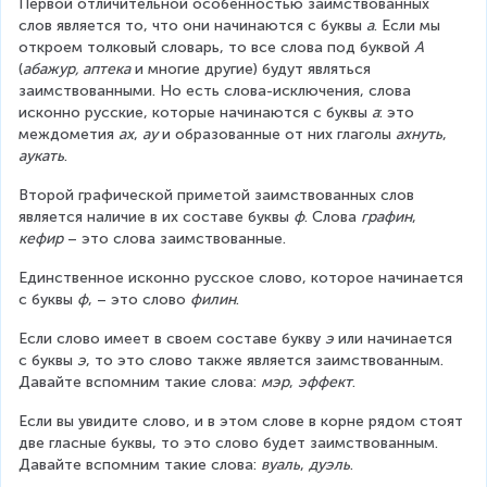
Первой отличительной особенностью заимствованных 
слов является то, что они начинаются с буквы 
а
. Если мы 
откроем толковый словарь, то все слова под буквой 
А
(
абажур, аптека
 и многие другие) будут являться 
заимствованными. Но есть слова-исключения, слова 
исконно русские, которые начинаются с буквы 
а
: это 
междометия 
ах
, 
ау
 и образованные от них глаголы 
ахнуть
, 
аукать
.
Второй графической приметой заимствованных слов 
является наличие в их составе буквы 
ф
. Слова 
графин
, 
кефир
 – это слова заимствованные.
Единственное исконно русское слово, которое начинается 
с буквы 
ф
, – это слово 
филин
.
Если слово имеет в своем составе букву 
э
 или начинается 
с буквы 
э
, то это слово также является заимствованным. 
Давайте вспомним такие слова: 
мэр
, 
эффект
.
Если вы увидите слово, и в этом слове в корне рядом стоят 
две гласные буквы, то это слово будет заимствованным. 
Давайте вспомним такие слова: 
вуаль
, 
дуэль
.