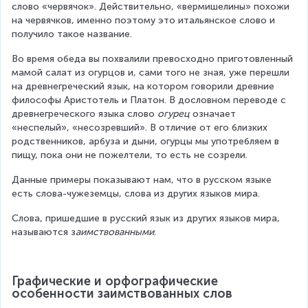
слово «червячок». Действительно, «вермишелины» похожи 
на червячков, именно поэтому это итальянское слово и 
получило такое название.
Во время обеда вы похвалили превосходно приготовленный 
мамой салат из огурцов и, сами того не зная, уже перешли 
на древнегреческий язык, на котором говорили древние 
философы Аристотель и Платон. В дословном переводе с 
древнегреческого языка слово 
огурец
 означает 
«неспелый», «несозревший». В отличие от его близких 
родственников, арбуза и дыни, огурцы мы употребляем в 
пищу, пока они не пожелтели, то есть не созрели.
Данные примеры показывают нам, что в русском языке 
есть слова-чужеземцы, слова из других языков мира.
Слова, пришедшие в русский язык из других языков мира, 
называются з
аимствованными
.
Графические и орфографические 
особенности заимствованных слов