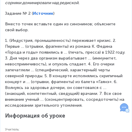
сорняки доминировали над редиской.
Задание № 2 (
Источник
)
Вместо точек вставьте один из синонимов; объясните 
свой выбор.
1. (Индустрия, промышленность) переживает кризис. 2. 
Первые … (отрывки, фрагменты) из романа К. Федина 
«Города и годы» появились в … (печать, пресса) в 1922 году. 
3. Дня через два организм вырабатывает … (иммунитет, 
невосприимчивость), и опухоль спадает. 4. Его очерки 
запечатлели … (специфический, характерный) черты 
северной природы. 5. В концерте исполнялись скрипичный 
концерт и … (отрывки, фрагменты) из балета «Гаянэ». 6. 
Волнуясь за здоровье дочери, он советовался с … 
(знающий, компетентный, сведущий) врачами. 7. Все свое 
внимание ученый … (сконцентрировать, сосредоточить) на 
исследовании зрительного утомления.
Информация об уроке
Учитель
: