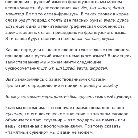
пришедших в русский язык из французского, мы можем 
всегда увидеть буквосочетания 
кю
, 
бю
, 
ню
: 
кювет, бюро
, 
маникюр
. Вот это слова-французы. В таких словах в корне 
слова будут подряд стоять две гласных буквы: 
вуаль, дуэль
. 
Есть еще одна отличительная графическая особенность 
заимствованных слов, пришедших из французского языка. 
Эти слова будут оканчиваться на 
аж
: 
пассаж, вираж
.
Как же определить, какое слово в тексте является словом, 
пришедшим в русский язык из немецкого языка? В немецких 
заимствованиях мы можем найти следующие 
буквосочетания: 
шт
, 
хт
, 
шп
 (
штаб, вахта, шпроты
).
Вы познакомились с заимствованными словами. 
Прочитайте предложение и найдите речевую ошибку.
Всем участникам мероприятия был вручен памятный сувенир.
Если мы вспомним, что означает заимствованное слово 
сувенир
, то его лексическое значение в толковом словаре 
объясняется так:  «сувенир – это подарок на память или 
вещь, связанная с воспоминаниями». Поэтому сказать 
«памятный сувенир» мы с вами не можем.