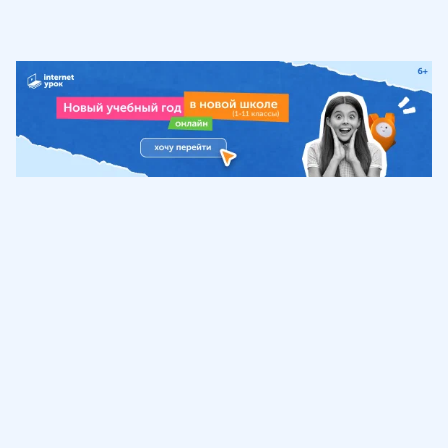
Обучение
ИнтернетУрок
Помощь
© ИнтернетУрок, 2009-
2026