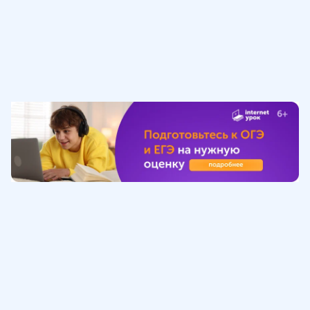
Обучение
ИнтернетУрок