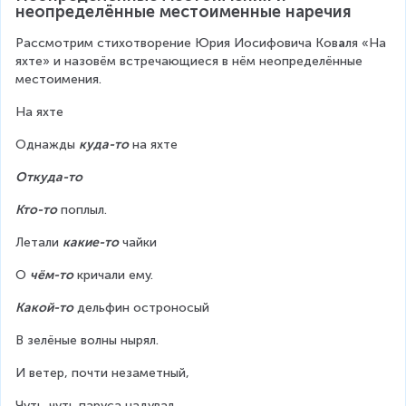
неопределённые местоименные наречия
Рассмотрим стихотворение Юрия Иосифовича Ков
а
ля «На 
яхте» и назовём встречающиеся в нём неопределённые 
местоимения.
На яхте
Однажды 
куда-то
 на яхте
Откуда-то
Кто-то
 поплыл.
Летали 
какие-то
 чайки
О 
чём-то
 кричали ему.
Какой-то
 дельфин остроносый
В зелёные волны нырял.
И ветер, почти незаметный,
Чуть-чуть паруса надувал.