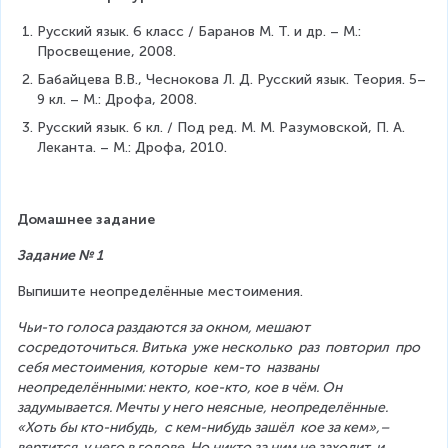
Русский язык. 6 класс / Баранов М. Т. и др. – М.: 
Просвещение, 2008.
Бабайцева В.В., Чеснокова Л. Д. Русский язык. Теория. 5–
9 кл. – М.: Дрофа, 2008.
Русский язык. 6 кл. / Под ред. М. М. Разумовской, П. А. 
Леканта. – М.: Дрофа, 2010.
Домашнее задание
Задание № 1
Выпишите неопределённые местоимения.
Чьи-то голоса раздаются за окном, мешают 
сосредоточиться. Витька  уже несколько  раз  повторил  про  
себя местоимения, которые  кем-то  названы 
неопределёнными: некто, кое-кто, кое в чём. Он 
задумывается. Мечты у него неясные, неопределённые. 
«Хоть бы кто-нибудь,  с кем-нибудь зашёл  кое за кем»,– 
вертится  у него в голове. Но никто за ним не заходит, и 