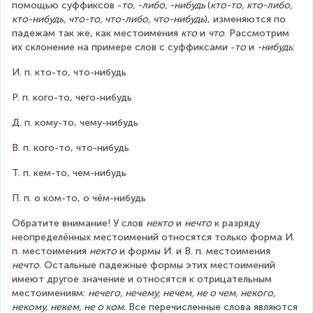
помощью суффиксов -
то, -либо, -нибудь 
(
кто-то, кто-либо, 
кто-нибудь, что-то, что-либо, что-нибудь
), изменяются по 
падежам так же, как местоимения 
кто
 и 
что
. Рассмотрим 
их склонение на примере слов с суффиксами -
то
 и 
-нибудь
:
И. п. кто-то, что-нибудь
Р. п. кого-то, чего-нибудь
Д. п. кому-то, чему-нибудь
В. п. кого-то, что-нибудь
Т. п. кем-то, чем-нибудь
П. п. о ком-то, о чём-нибудь
Обратите внимание! У слов 
некто
 и 
нечто
 к разряду 
неопределённых местоимений относятся только форма И. 
п. местоимения 
некто
 и формы И. и В. п. местоимения 
нечто
. Остальные падежные формы этих местоимений 
имеют другое значение и относятся к отрицательным 
местоимениям: 
нечего, нечему, нечем, не о чем, некого, 
некому, некем, не о ком.
 Все перечисленные слова являются 