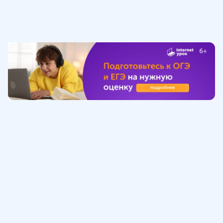
Обучение
ИнтернетУрок
Помощь