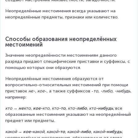
Неопределённые местоимения всегда указывают на 
неопределённые предметы, признаки или количество.
Способы образования неопределённых 
местоимений
Значение неопределённости местоимениям данного 
разряда придают специфические приставки и суффиксы, с 
помощью которых они образуются.
Неопределённые местоимения образуются от 
вопросительно-относительных местоимений при помощи 
приставок 
не-, кое
-, а также суффиксов -
то, -либо, -нибудь
, 
например:
кто → 
не
кто, 
кое-
кто, кто
-то
, кто-
либо
, кто
-нибудь
; 
все 
образованные местоимения указывают на неопределённый 
предмет или предметы
.
какой → 
кое-
какой, какой
-то
, какой-
либо
, какой
-нибудь
; 
неопределённые местоимения, образованные от слова 