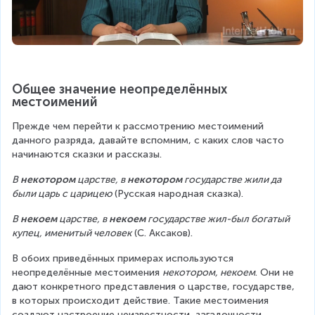
Общее значение неопределённых 
местоимений
Прежде чем перейти к рассмотрению местоимений 
данного разряда, давайте вспомним, с каких слов часто 
начинаются сказки и рассказы.
В 
некотором
 царстве, в 
некотором
 государстве жили да 
были царь с царицею 
(Русская народная сказка).
В 
некоем
 царстве, в 
некоем
 государстве жил-был богатый 
купец, именитый человек
 (С. Аксаков).
В обоих приведённых примерах используются 
неопределённые местоимения 
некотором, некоем
. Они не 
дают конкретного представления о царстве, государстве, 
в которых происходит действие. Такие местоимения 
создают настроение неизвестности, загадочности.