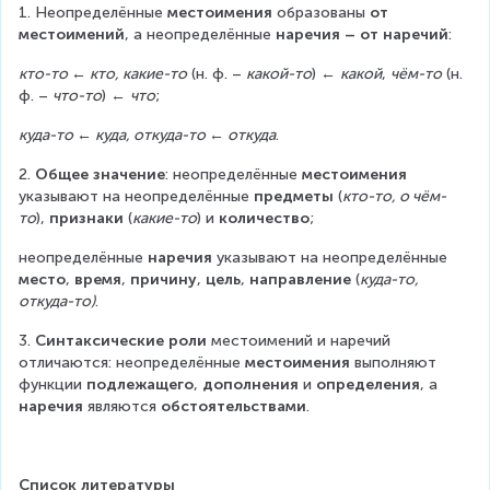
1. Неопределённые 
местоимения
 образованы 
от 
местоимений
, а неопределённые 
наречия – от наречий
:
кто-то ← кто, какие-то
 (н. ф. – 
какой-то
) ← 
какой
, 
чём-то
 (н. 
ф. – 
что-то
) ← 
что
;
куда-то ← куда, откуда-то ← откуда
.
2. 
Общее значение
: неопределённые 
местоимения
указывают на неопределённые 
предметы
 (
кто-то, о чём-
то
), 
признаки
 (
какие-то
) и 
количество
;
неопределённые 
наречия
 указывают на неопределённые 
место
, 
время
, 
причину
, 
цель
, 
направление
 (
куда-то, 
откуда-то)
.
3. 
Синтаксические роли
 местоимений и наречий 
отличаются: неопределённые 
местоимения
 выполняют 
функции 
подлежащего
, 
дополнения
 и 
определения
, а 
наречия
 являются 
обстоятельствами
.
Список литературы