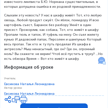
известного лингвиста Б.Ю. Нормана существительные, в 
которых допущена ошибка в их родовой принадлежности.
Слыхали эту новость? У нас в шкафу живёт Тот, кто любую 
овощь, Любой продукт сжуёт. Он яблок, помидору И всю 
картофель съест, Баранок без разбору Умнёт в один 
присест. Прожорлив, как собака, Тот, кто живёт в шкафу: 
Пропали тюль и тапок, И туфель на меху. Он съел жилету 
кунью И дедовский папах, Персолем и шампунью Который 
весь пропах. Так кто ж ту путь проделал Из шкафа в 
антресоль? Мыш ненасытный, где он? Где он, огромный 
моль? Вы скажете: не верим! Чтоб всё пустить в труху? ...Но 
есть обжора Время – Вот кто живёт в шкафу.
Информация об уроке
Учитель
:
Евсикова Наталья Леонидовна
Автор урока
:
Евсикова Наталья Леонидовна