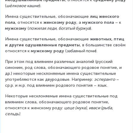
(
шёлковое кашне
).
Имена существительные, обозначающие 
лиц женского 
пола
, относятся к 
женскому роду
, а 
мужского пола
 – к 
мужскому
 (
пожилая леди, богатый буржуа
).
Имена существительные, обозначающие 
животных, птиц 
и другие одушевленные предметы
, в большинстве своём 
относятся к 
мужскому роду
 (
забавный пони
).
При этом под влиянием различных аналогий (русский 
синоним, род слова, обозначающего родовое понятие, и 
др.) некоторые несклоняемые имена существительные 
употребляются как двуродовые. Например: 
эсперанто
 – 
ср.р. и м.р. под влиянием родового понятия – язык.
Некоторые несклоняемые имена существительные под 
влиянием слова, обозначающего родовое понятие, 
относятся к женскому роду: 
цеце (муха), иваси (рыба, 
сельдь)
.