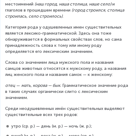
местоимений 
(наш город, наша столица, наше село) 
и 
глаголов в прошедшем времени 
(город строился, столица 
строилась, село строилось)
.
Категория рода у одушевленных имен существительных 
является лексико-грамматической. Здесь она тоже 
обнаруживается в формальных свойствах слов, но сама 
принадлежность слова к тому или иному роду 
определяется его лексическим значением.
Слова со значением лица мужского пола и названия 
самцов животных относятся к мужскому роду, а названия 
лиц женского пола и названия самок — к женскому:
отец
 — 
мать, корова — бык.
 Грамматическое значение рода 
в таких случаях органически слито с лексическим 
значением.
Среди неодушевленных имён существительных выделяют 
существительные всех трех родов:
утро (ср. р.) — день (м. р.) — ночь (ж. р.);
ручей (м. р.) — река (ж. р.) — море (ср. р.).