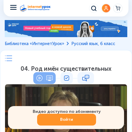
Библиотека «ИнтернетУрок»
Русский язык, 6 класс
04. Род имён существительных
Видео доступно по абонементу
Войти