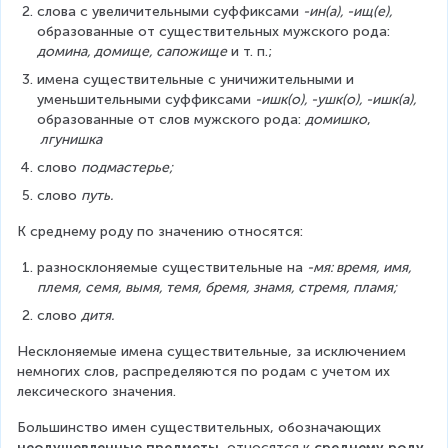
слова с увеличительными суффиксами 
-ин(а), -ищ(е), 
образованные от существительных мужского рода: 
домина, домище, сапожище
 и т. п.;
имена существительные с уничижительными и 
уменьшительными суффиксами 
-ишк(о), -ушк(о), -ишк(а),
образованные от слов мужского рода: 
домишко
, 
 лгунишка
слово 
подмастерье;
слово 
путь.
К среднему роду по значению относятся:
разносклоняемые существительные на 
-мя: время, имя, 
племя, семя, вымя, темя, бремя, знамя, стремя, пламя;
слово 
дитя.
Несклоняемые имена существительные, за исключением 
немногих слов, распределяются по родам с учетом их 
лексического значения.
Большинство имен существительных, обозначающих 
неодушевленные предметы
, относятся к 
среднему роду