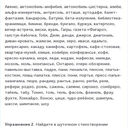
Авеню, автомобиль-амфибия, автомобиль-цистерна, алиби, 
альфа-измеритель, антресоль, атташе, аутодафе, балет-
фантазия, бандероль, Батуми, бета-излучение, библиотека-
хранилище, бикини, бренди, бунгало, буржуа, ватерполо, 
вечер-встреча, виски, вуаль, Гагры, газета «Фигаро», 
галстук-бабочка, Гоби, Дели, денди, джерси, диагональ, 
диван-кровать, жалюзи, жюри, зеро, иваси, идальго, 
импресарио, какаду, канифоль, картофель, кафе-столовая, 
квартира-музей, клише, колибри, конферансье, кофе, 
кресло-качалка, кюре, леди, мадам, мафиози, миледи, 
мозоль, моль, монпансье, Онтарио, очерк-обозрение, 
павильон-выставка, падре, пани, пенальти, пенсне, платье-
костюм, плащ-палатка, плиссе, пони, портье, пресс-папье-
зажигалка, пюре, рандеву, рантье, ранчо, регби, реле, 
рефери, родео, рояль, сажень, салями, сирокко, сомбреро, 
табель, табу, Токио, толь, тюль, фасоль, фланель, фрау, 
фуэте, Хоккайдо, Хонсю, цеце, чудо-ребёнок, шампунь, 
шасси, шимпанзе, шоу.
Упражнение 2.
 Найдите в шуточном стихотворении 