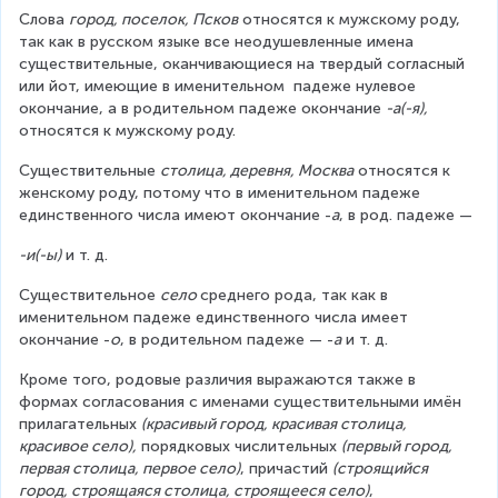
Слова 
город, поселок, Псков
 относятся к мужскому роду, 
так как в русском языке все неодушевленные имена 
существительные, оканчивающиеся на твердый согласный 
или йот, имеющие в именительном  падеже нулевое 
окончание, а в родительном падеже окончание 
-а(-я),
относятся к мужскому роду.
Существительные 
столица, деревня, Москва
 относятся к 
женскому роду, потому что в именительном падеже 
единственного числа имеют окончание -
а
, в род. падеже —
-и(-ы)
 и т. д.
Существительное 
село 
среднего рода, так как в 
именительном падеже единственного числа имеет 
окончание -
о
, в родительном падеже — -
а
 и т. д.
Кроме того, родовые различия выражаются также в 
формах согласования с именами существительными имён 
прилагательных 
(красивый город, красивая столица, 
красивое село),
 порядковых числительных 
(первый город, 
первая столица, первое село)
, причастий 
(строящийся 
город, строящаяся столица, строящееся село)
, 