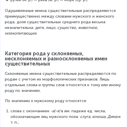
Одушевленные имена существительные распределяются 
преимущественно между словами мужского и женского 
рода, доля существительных среднего рода весьма 
незначительна: 
дитя, лицо, существо, животное, 
млекопитающее
.
Категория рода у склоняемых, 
несклоняемых и разносклоняемых имен 
существительных
Склоняемые имена существительные распределяются по 
родам с учетом их морфологических признаков. Лишь 
отдельные слова и группы слов относятся к тому или иному 
роду по значению.
По значению к мужскому роду относятся:
слова с окончанием 
-а(-я)
 в им. падеже ед. числа, 
обозначающие лиц мужского пола: 
слуга, юноша, Дима 
и 
т. п.;