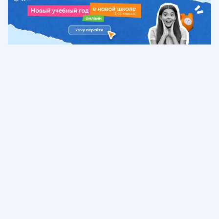
Обучение
ИнтернетУрок
Помощь
© ИнтернетУрок, 2009-
2026
8 (800) 775-41-21
info@interneturok.ru
101 000, г. Москва а/я 711 ООО «ИНТЕРДА»
Соглашение о пользовании сайтом