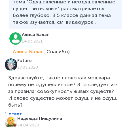
тема "Одушевленные и неодушевленные 
существительные" рассматривается 
более глубоко. В 5 классе данная тема 
также изучается, см. видеоурок .
Алиса Балан
14.03.2021
Алиса Балан, 
Спасибо)
Future
17.05.2020
Здравствуйте, такое слово как мошкара 
почему не одушевленное? Это следует из-
за правила: совокупность живых существ? 
И слово существо может одуш. и не одуш. 
быть? 
1 ответ
Надежда Пищулина
14.04.2020