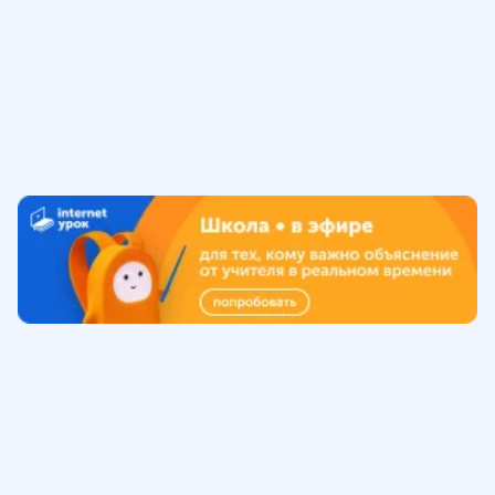
Обучение
ИнтернетУрок