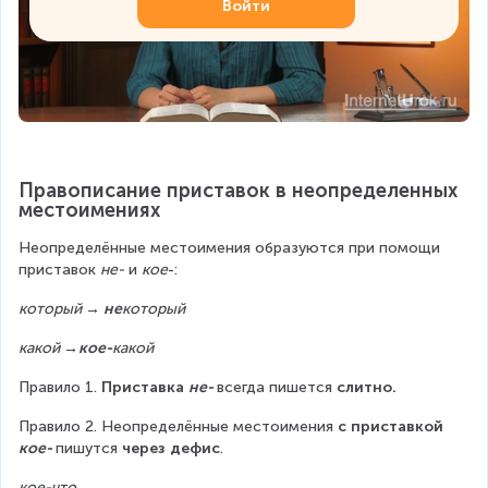
Войти
Правописание приставок в неопределенных 
местоимениях
Неопределённые местоимения образуются при помощи 
приставок 
не-
 и 
кое
-:
который → 
не
который
какой →
кое-
какой
Правило 1.
 Приставка 
не- 
всегда пишется
 слитно.
Правило 2. Неопределённые местоимения
 с приставкой 
кое- 
пишутся 
через дефис
.
кое-что