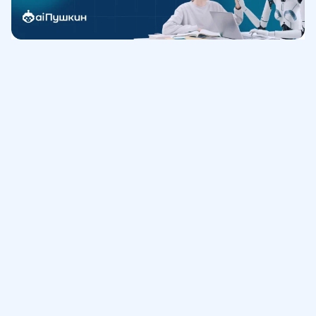
Обучение
ИнтернетУрок
Помощь
© ИнтернетУрок, 2009-
2026
8 (800) 775-41-21
info@interneturok.ru
101 000, г. Москва а/я 711 ООО «ИНТЕРДА»
Соглашение о пользовании сайтом
Сведения об образовательной программе