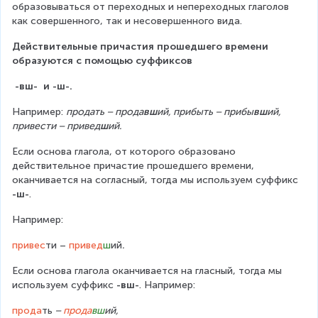
образовываться от переходных и непереходных глаголов  
как совершенного, так и несовершенного вида.
Действительные причастия прошедшего времени 
образуются с помощью суффиксов
 -вш-  и -ш-.
Например: 
продать – прода
вш
ий, прибыть – прибы
вш
ий, 
привести – привед
ш
ий.
Если основа глагола, от которого образовано 
действительное причастие прошедшего времени, 
оканчивается на согласный, тогда мы используем суффикс 
-ш-
.
Например:
привес
ти – 
привед
ш
ий
.
Если основа глагола оканчивается на гласный, тогда мы 
используем суффикс 
-вш-
. Например:
прода
ть
 – 
прода
вш
ий,