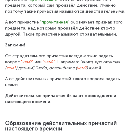
предмета, который 
сам произвёл действие
. Именно 
поэтому такие причастия называются 
действительными
.
А вот причастие 
"прочитанная"
 обозначает признак того 
предмета, 
над которым произвёл действие кто-то 
другой
. Такие причастия называют 
страдательными
.
Запомни
!
От страдательного причастия всегда можно задать 
вопрос 
"кем?"
 или 
"чем?"
.
 Например: 
"книга, прочитанная 
(
кем?
) детьми", "небо, освещённое (
чем?
) луной.
А от действительных причастий такого вопроса задать 
нельзя. 
Действительные причастия бывают прошедшего и 
настоящего времени.
Образование действительных причастий 
настоящего времени