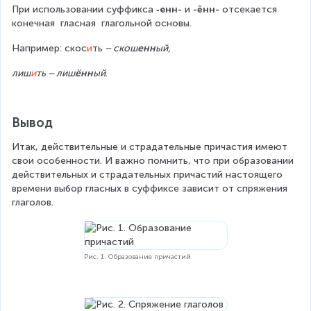
При использовании суффикса 
‑енн- 
и
 -ённ-
 отсекается 
конечная  гласная  глагольной основы.
Например: скос
и
ть
 – скош
енн
ый,
лиш
и
ть – лиш
ённ
ый
.
Вывод
Итак, действительные и страдательные причастия имеют 
свои особенности. И важно помнить, что при образовании 
действительных и страдательных причастий настоящего 
времени выбор гласных в суффиксе зависит от спряжения 
глаголов.
Рис. 1. Образование причастий