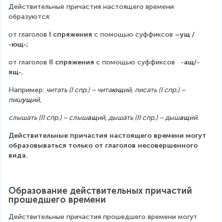
Действительные причастия настоящего времени 
образуются:
от глаголов 
І спряжения
 с помощью суффиксов 
–ущ / 
-ющ-;
от глаголов 
ІІ спряжения
 с помощью суффиксов   -
ащ/-
ящ-.
Например: 
читать (І спр.) – чита
ющ
ий, писать (І спр.) – 
пиш
ущ
ий,
слышать (ІІ спр.) – слыш
ащ
ий, дышать (ІІ спр.) – дыш
ащ
ий.
Действительные причастия настоящего времени могут 
образовываться только от глаголов несовершенного 
вида.
Образование действительных причастий 
прошедшего времени
Действительные причастия прошедшего времени могут 