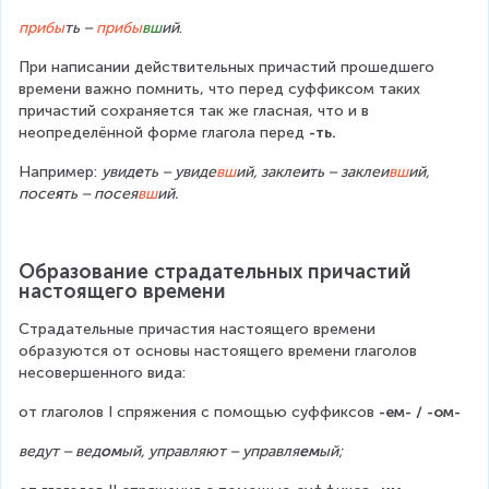
прибы
ть – 
прибы
вш
ий
.
При написании действительных причастий прошедшего 
времени важно помнить, что перед суффиксом таких 
причастий сохраняется так же гласная, что и в 
неопределённой форме глагола перед 
-ть.
Например: 
увид
е
ть – увиде
вш
ий, закле
и
ть – заклеи
вш
ий, 
посе
я
ть – посея
вш
ий.
Образование страдательных причастий 
настоящего времени
Страдательные причастия настоящего времени 
образуются от основы настоящего времени глаголов 
несовершенного вида:
от глаголов І спряжения с помощью суффиксов 
-ем- / -ом-
ведут – вед
ом
ый, управляют – управля
ем
ый;