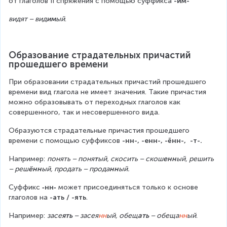
от глаголов ІІ спряжения с помощью суффикса 
-им-
видят – вид
им
ый
.
Образование страдательных причастий 
прошедшего времени
При образовании страдательных причастий прошедшего 
времени вид глагола не имеет значения. Такие причастия 
можно образовывать от переходных глаголов как 
совершенного, так и несовершенного вида.
Образуются страдательные причастия прошедшего 
времени с помощью суффиксов 
-нн-, -енн-, -ённ-,  -т-.
Например: 
понять – поня
т
ый, скосить – скош
енн
ый, решить 
– реш
ённ
ый, продать – прода
нн
ый.
Суффикс 
‑нн‑
 может присоединяться только к основе 
глаголов на 
-ать / -ять
.
Например: 
засе
ять
 – засея
нн
ый, обещ
ать
 – обеща
нн
ый
.