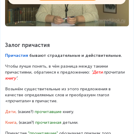
Залог причастия
Причастия
 бывают страдательные и действительные.
Чтобы лучше понять, в чём разница между такими 
причастиями, обратимся к предложению: 
"
Дети
 прочитали 
книгу
".
Возьмём существительные из этого предложения в 
качестве определяемых слов и преобразуем глагол 
«прочитали»
 в причастие.
Дети, 
(какие?) 
прочитавшие
 книгу.
Книга
, (какая?) 
прочитанная
 детьми.
Причастие 
"прочитавшие"
 обозначает признак того 