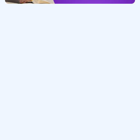
Обучение
ИнтернетУрок
Помощь
© ИнтернетУрок, 2009-
2026
8 (800) 775-41-21
info@interneturok.ru
101 000, г. Москва а/я 711 ООО «ИНТЕРДА»
Соглашение о пользовании сайтом
Сведения об образовательной программе
Политика в отношении обработки персональных данных