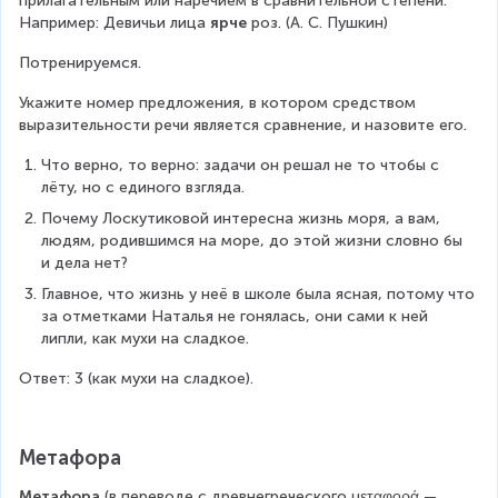
прилагательным или наречием в сравнительной степени. 
Например: Девичьи лица 
ярче 
роз. (А. С. Пушкин)
Потренируемся.
Укажите номер предложения, в котором средством 
выразительности речи является сравнение, и назовите его.
Что верно, то верно: задачи он решал не то чтобы с 
лёту, но с единого взгляда.
Почему Лоскутиковой интересна жизнь моря, а вам, 
людям, родившимся на море, до этой жизни словно бы 
и дела нет?
Главное, что жизнь у неё в школе была ясная, потому что 
за отметками Наталья не гонялась, они сами к ней 
липли, как мухи на сладкое.
Ответ: 3 (как мухи на сладкое).
Метафора
Метафора 
(в переводе с древнегреческого μεταφορά — 