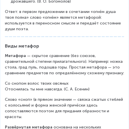
дрожавшего. (В. О. Богомолов)
Ответ: в первом предложении в сочетании «огнём душа 
твоя полна» слово «огнём» является метафорой: 
используется в переносном смысле и передаёт состояние 
души поэта.
Виды метафор
Метафора 
— скрытое сравнение (без союзов, 
сравнительной степени прилагательного). Например: ножка 
стола, град пуль, подошва горы. Простая метафора — это 
сравнение предметов по определённому схожему признаку:
Со снопом волос твоих овсяных
Отоснилась ты мне навсегда. (С. А. Есенин)
Слово «сноп» (в прямом значении — связка сжатых стеблей 
с колосьями) и форма женской причёски здесь 
сопоставляются поэтом для придания образности и 
красоты.
Развёрнутая метафора
 основана на нескольких 