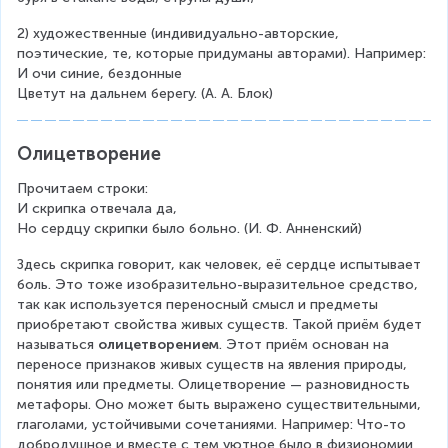
2) художественные (индивидуально-авторские, 
поэтические, те, которые придуманы авторами). Например:
И очи синие, бездонные
Цветут на дальнем берегу. (А. А. Блок)
Олицетворение
Прочитаем строки:
И скрипка отвечала да,
Но сердцу скрипки было больно. (И. Ф. Анненский)
Здесь скрипка говорит, как человек, её сердце испытывает 
боль. Это тоже изобразительно-выразительное средство, 
так как используется переносный смысл и предметы 
приобретают свойства живых существ. Такой приём будет 
называться 
олицетворением
. Этот приём основан на 
переносе признаков живых существ на явления природы, 
понятия или предметы. Олицетворение — разновидность 
метафоры. Оно может быть выражено существительными, 
глаголами, устойчивыми сочетаниями. Например: Что-то 
добродушное и вместе с тем уютное было в физиономии 