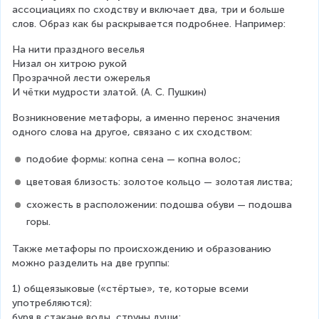
ассоциациях по сходству и включает два, три и больше 
слов. Образ как бы раскрывается подробнее. Например:
На нити праздного веселья
Низал он хитрою рукой
Прозрачной лести ожерелья
И чётки мудрости златой. (А. С. Пушкин)
Возникновение метафоры, а именно перенос значения 
одного слова на другое, связано с их сходством:
подобие формы: копна сена — копна волос;
цветовая близость: золотое кольцо — золотая листва;
схожесть в расположении: подошва обуви — подошва 
горы.
Также метафоры по происхождению и образованию 
можно разделить на две группы:
1) общеязыковые («стёртые», те, которые всеми 
употребляются):
буря в стакане воды, струны души;