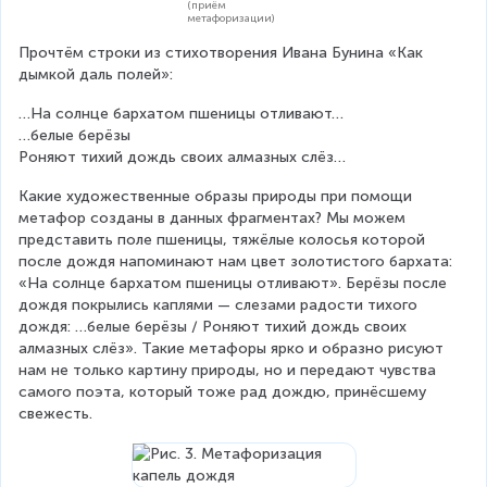
(приём
метафоризации)
Прочтём строки из стихотворения Ивана Бунина «Как 
дымкой даль полей»:
…На солнце бархатом пшеницы отливают…
…белые берёзы
Роняют тихий дождь своих алмазных слёз…
Какие художественные образы природы при помощи 
метафор созданы в данных фрагментах? Мы можем 
представить поле пшеницы, тяжёлые колосья которой 
после дождя напоминают нам цвет золотистого бархата: 
«На солнце бархатом пшеницы отливают». Берёзы после 
дождя покрылись каплями — слезами радости тихого 
дождя: …белые берёзы / Роняют тихий дождь своих 
алмазных слёз». Такие метафоры ярко и образно рисуют 
нам не только картину природы, но и передают чувства 
самого поэта, который тоже рад дождю, принёсшему 
свежесть.