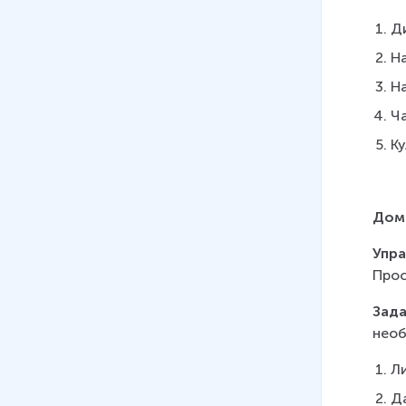
Д
На
На
Ча
Ку
Дом
Упра
Прос
Зада
необ
Ли
Да