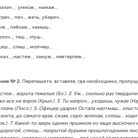
знач..,  умнож.., намаж...
рич.., печ.., жечь, убереч...
ж.., пейзаж.., камыш...
лоч.., тиш.., глуш...
еш.., спиш.., молчиш...
кач.., настеж.., замуж.., невтерпеж...
ние № 2.
 Перепишите, вставляя, где необходимо, пропущ
астеж... ворота тяжелые (Бл.). 2. Уж... сколько раз твердил
ко все не впрок (Крыл.). 3. Ты напроч... уходишь, чужая (Нар.
 плачь (Посл.). 5. Офицер ударил Остапа наотмаш... хлысто
зонта, до самого края, сизая, серо-зеленая, сплош... ход
Бок.). 7. Какой-то зверь одним прыжком из чащи выскочил и л
дорогой, сплош... покрытой бурыми прошлогодними листья
одилось молодице невтерпеж..., под косой трава валилась