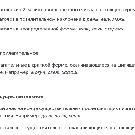
аголов во 2-м лице единственного числа настоящего врем
аголов в повелительном наклонении: 
реж
ь
, еш
ь
, маж
ь
;
аголов в неопределённой форме: 
жеч
ь
, печ
ь
, стереч
ь
.
прилагательное
агательные в краткой форме, оканчивающиеся на шипящие
е. Например: 
могу
ч
, све
ж
, хоро
ш
.
 существительное
ий знак на конце существительных после шипящих пишется
нения. Например: 
доч
ь
, лож
ь
, вещ
ь
.
остальные существительные, оканчивающиеся на шипящие,