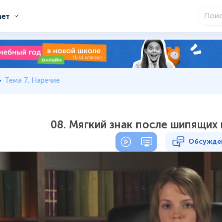
мет
Тема 7. Наречие
08. Мягкий знак после шипящих
Обсужде