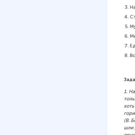
На
Ст
Му
Ме
Ед
Вс
Зада
1. Н
толь
хоть
гори
(В. 
шли 
прих