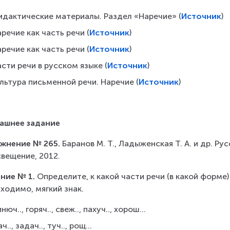
идактические материалы. Раздел «Наречие» (
Источник
)
речие как часть речи (
Источник
)
речие как часть речи (
Источник
)
сти речи в русском языке (
Источник
)
льтура письменной речи. Наречие (
Источник
)
ашнее задание
жнение № 265. 
Баранов М. Т., Ладыженская Т. А. и др. Русс
вещение, 2012.
ние № 1. 
Определите, к какой части речи (в какой форме) 
ходимо, мягкий знак.
нюч.., горяч.., свеж.., пахуч.., хорош...
ч.., задач.., туч.., рощ...