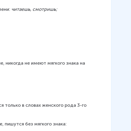
ени: 
читаеш
ь
, смотриш
ь
;
, никогда не имеют мягкого знака на 
 только в словах женского рода 3-го 
 пишутся без мягкого знака: