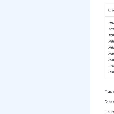
7 мин
С 
07
.
Слитное и раздельное
написание НЕ с наречиями на
пр
–О и –Е
вс
11 мин
то
08
.
Мягкий знак после
на
шипящих на конце наречий
не
7 мин
на
на
09
.
Морфологический разбор
сп
наречий
на
9 мин
Повт
Глаг
На к