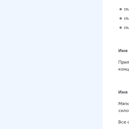
гл
гл
гл
Имя 
Прил
конц
Имя
Мягк
скло
Все 