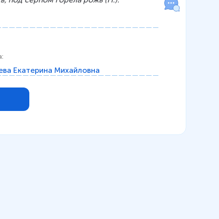
а
:
ва Екатерина Михайловна