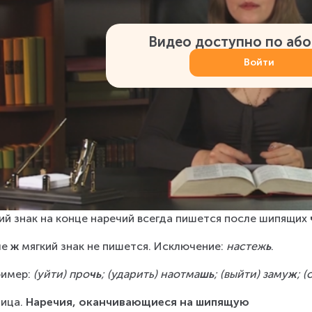
Видео доступно по аб
Войти
ий знак на конце наречий всегда пишется после шипящих 
е 
ж
 мягкий знак не пишется. Исключение: 
настеж
ь
.
имер: 
(уйти) про
чь
; (ударить) наотма
шь
; (выйти) заму
ж
; 
ица. 
Наречия, оканчивающиеся на шипящую