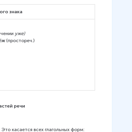
кого знака
ачении 
уже)
ё
ж 
(простореч.)
астей речи
 Это касается всех глагольных форм: