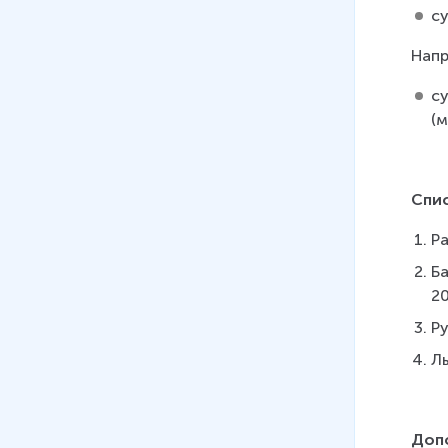
с
Напр
с
(м
Спи
Ра
Ба
20
Ру
Ль
Доп