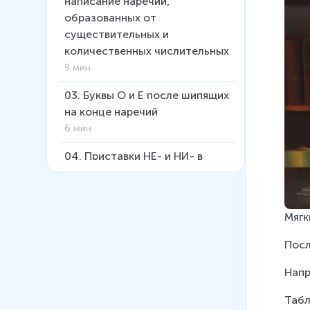
написание наречий,
образованных от
существительных и
количественных числительных
9 мин
03
.
Буквы О и Е после шипящих
на конце наречий
6 мин
04
.
Приставки НЕ- и НИ- в
отрицательных наречиях
11 мин
Мягк
05
.
Одна и две буквы Н в
наречиях на –О и –Е
Посл
12 мин
Напр
06
.
Дефис между частями
слова в наречиях
Табл