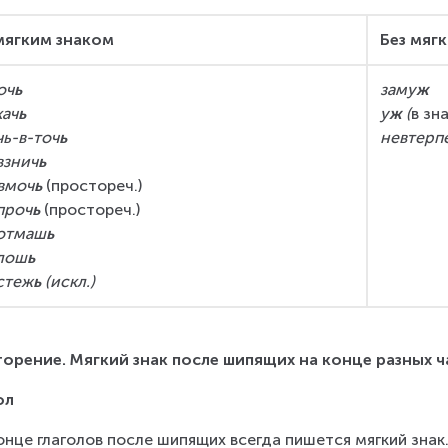
мягким знаком
Без мяг
оч
ь
заму
ж
кач
ь
у
ж
 (
в зн
чь-в-точ
ь
невтерп
взнич
ь
вмоч
ь 
(простореч.)
проч
ь 
(простореч.)
отмаш
ь
лош
ь
стеж
ь 
(искл.)
орение. Мягкий знак после шипящих на конце разных ч
ол
онце глаголов после шипящих всегда пишется мягкий знак.