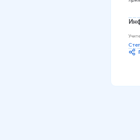
Инф
Учит
Степ