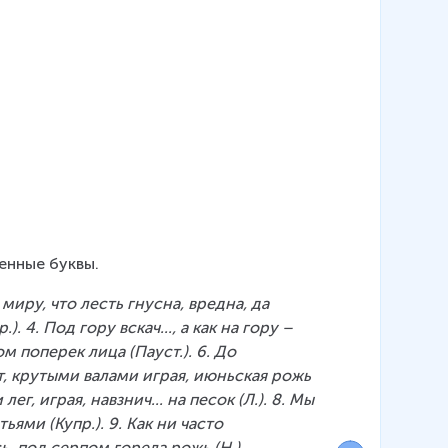
енные буквы.
и миру, что лесть гнусна, вредна, да 
). 4. Под гору вскач..., а как на гору – 
м поперек лица (Пауст.). 6. До 
ит, крутыми валами играя, июньская рожь 
ег, играя, навзнич... на песок (Л.). 8. Мы 
ми (Купр.). 9. Как ни часто 
, под серпом горела рожь (Н.).