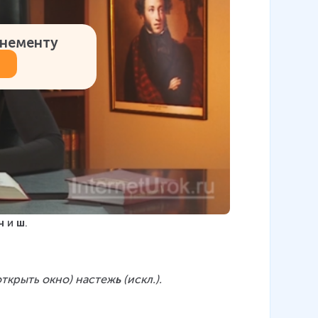
онементу
ч
 и 
ш
.
(открыть окно) настеж
ь 
(искл.).