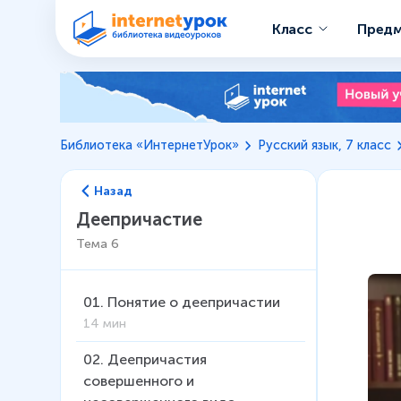
Класс
Пред
Библиотека «ИнтернетУрок»
Русский язык, 7 класс
Назад
Деепричастие
Тема
6
01
.
Понятие о деепричастии
14 мин
02
.
Деепричастия
совершенного и