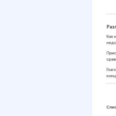
Раз
Как 
недо
Прис
срав
Глаг
конц
Спи