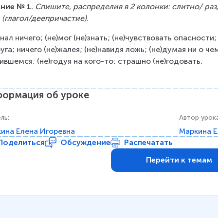
ние № 1. 
Спишите, распределив в 2 колонки: слитно/ ра
 (глагол/деепричастие).
знал ничего; (не)мог (не)знать; (не)чувствовать опасности;
уга; ничего (не)жалея; (не)навидя ложь; (не)думая ни о че
ившемся; (не)годуя на кого-то; страшно (не)годовать.
ормация об уроке
ель
:
Автор урок
ина Елена Игоревна
Маркина Е
Поделиться
Обсуждение
Распечатать
Перейти к темам