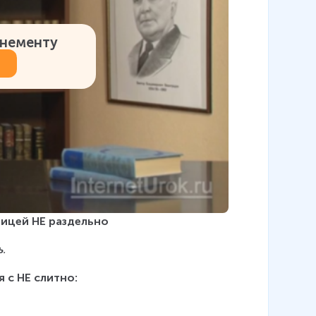
онементу
тицей НЕ раздельно
ь
.
 с НЕ слитно: