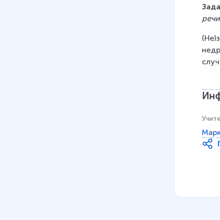
Зада
речи
(Не)
недр
случ
Инф
Учит
Марк