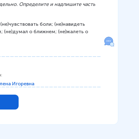
здельно. Определите и надпишите часть 
 (не)чувствовать боли; (не)навидеть 
м; (не)думал о ближнем; (не)жалеть о 
а
:
лена Игоревна