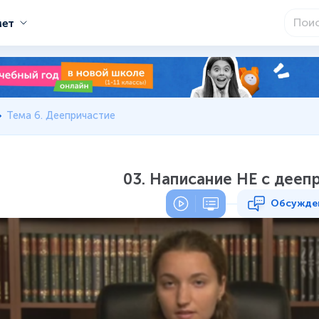
мет
Тема 6. Деепричастие
03. Написание НЕ с дееп
Обсужде