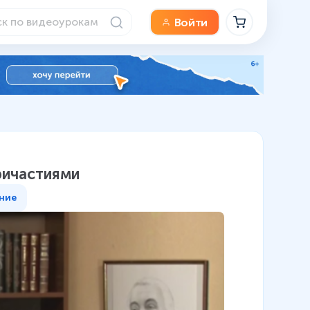
Войти
ричастиями
ние