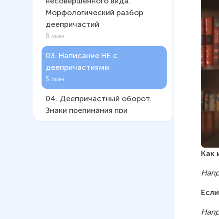
несовершенного вида.
Морфологический разбор
деепричастий
8 мин
03
.
Написание НЕ с
деепричастиями
5 мин
04
.
Деепричастный оборот.
Знаки препинания при
деепричастном обороте
10 мин
Как 
Напр
Если
Напр