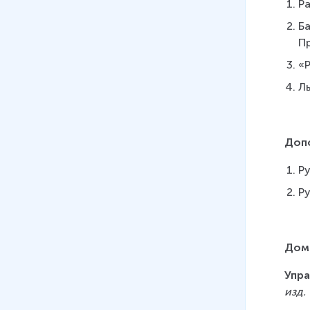
Ра
Ба
П
«Р
Ль
Доп
Р
Ру
Дом
Упра
изд.