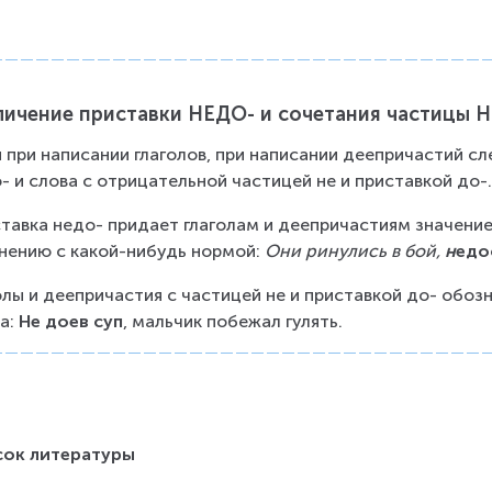
личение приставки НЕДО- и сочетания частицы Н
и при написании глаголов, при написании деепричастий сл
- и слова с отрицательной частицей не и приставкой до-
тавка недо- придает глаголам и деепричастиям значени
нению с какой-нибудь нормой: 
Они ринулись в бой, 
н
едо
олы и деепричастия с частицей не и приставкой до- обоз
а: 
Не доев суп
, мальчик побежал гулять.
сок литературы