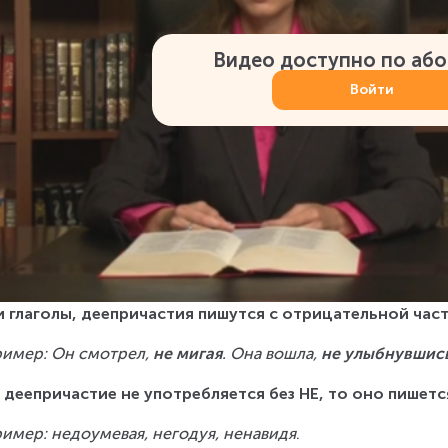
Видео доступно по аб
Войти
и глаголы, деепричастия пишутся с отрицательной час
имер: Он смотрел, 
не мигая
. Она вошла, 
не улыбнувшис
 деепричастие не употребляется без НЕ, то оно пишется
имер: недоумевая, негодуя, ненавидя
.