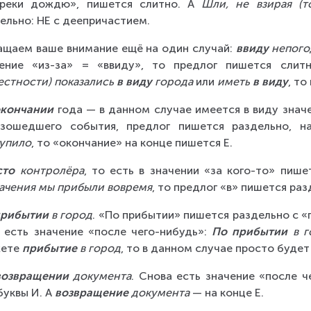
преки дождю», пишется слитно. А 
Шли, не взирая (т
ельно: НЕ с деепричастием.
щаем ваше внимание ещё на один случай: 
ввиду
 непог
чение «из-за» = «ввиду», то предлог пишется слит
естности) показались 
в виду
 города
 или 
иметь 
в виду
, то
окончании
 года — в данном случае имеется в виду значе
изошедшего события, предлог пишется раздельно, н
упило
, то «окончание» на конце пишется Е.
сто 
контролёра
, то есть в значении «за кого-то» пише
ачения мы прибыли вовремя
, то предлог «в» пишется ра
прибытии
 в город
. «По прибытии» пишется раздельно с «п
 есть значение «после чего-нибудь»: 
По прибытии
 в 
ете 
прибытие
 в город
, то в данном случае просто будет 
возвращении
 документа
. Снова есть значение «после ч
буквы И. А 
возвращение
 документа
 — на конце Е.