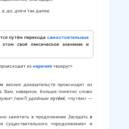
, 
в
, 
до
, 
для
 и так далее.
тся путём перехода 
самостоятельных
 этом своё лексическое значение и 
 происходит из 
наречия
 «вокруг» 
ём
 веских доказательств
 происходит из 
. Вам, наверное, больше понятно слово 
лужит (чем?) удобным 
путём
), «путём» — 
жно заметить в предложении 
Заседать 
в 
я существительного «продолжение» и 