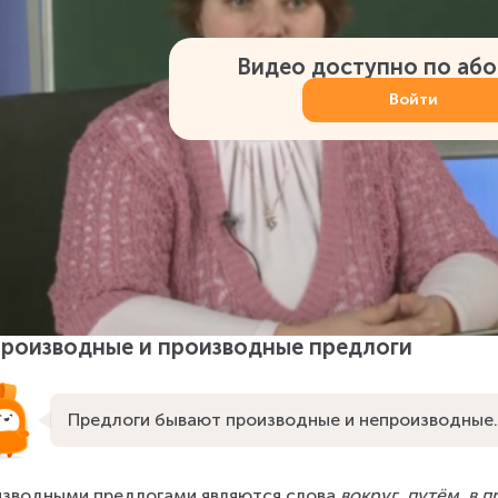
Видео доступно по аб
Войти
роизводные и производные предлоги
Предлоги бывают производные и непроизводные.
зводными предлогами являются слова 
вокруг
, 
путём
, 
в 