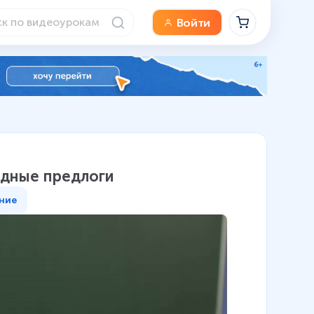
Войти
одные предлоги
ние