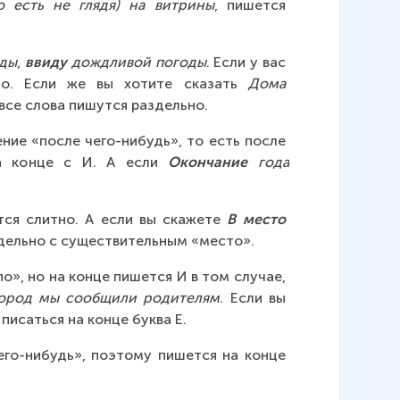
о есть не глядя) на витрины
, пишется 
оды
, 
ввиду
 дождливой погоды
. Если у вас 
но. Если же вы хотите сказать 
Дома 
 все слова пишутся раздельно.
ние «после чего-нибудь», то есть после 
а конце с И. А если 
Окончание
 года 
тся слитно. А если вы скажете 
В место
здельно с существительным «место».
о», но на конце пишется И в том случае, 
город мы сообщили родителям
. Если вы 
писаться на конце буква Е.
его-нибудь», поэтому пишется на конце 