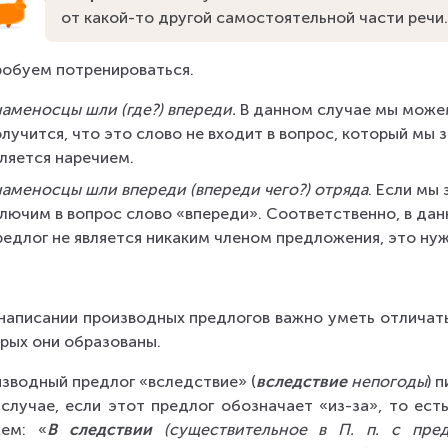
от какой-то другой самостоятельной части речи.
обуем потренироваться.
аменосцы шли (где?) впереди. 
В данном случае мы можем 
лучится, что это слово не входит в вопрос, который мы 
вляется наречием.
наменосцы шли впереди (впереди чего?) отряда
. Если мы
ключим в вопрос слово «впереди». Соответственно, в дан
редлог не является никаким членом предложения, это ну
написании производных предлогов важно уметь отличать
рых они образованы.
зводный предлог «вследствие» (
вследствие
 непогоды
) 
случае, если этот предлог обозначает «из-за», то ест
жем: «
В следствии
 (существительное в П. п. с пред