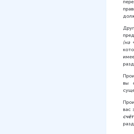
пере
прав
долж
Друг
пред
(на 
кот
имее
разд
Прои
вы 
суще
Прои
вас 
счёт
разд