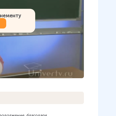
онементу
продолжение
, 
благодаря
.