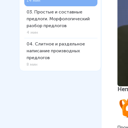
14 мин
03
.
Простые и составные
предлоги. Морфологический
разбор предлогов
4 мин
04
.
Слитное и раздельное
написание производных
предлогов
8 мин
Неп
Прои