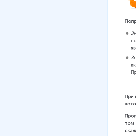
Попр
Зн
по
я
З
в
П
При 
кото
Прои
том 
ска