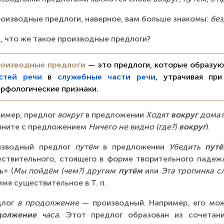
оизводные предлоги, наверное, вам больше знакомы: 
без
, что же такое производные предлоги?
оизводные предлоги
 — это предлоги, которые образую
стей речи
 в 
служебные части речи
, утрачивая при
рфологические признаки.
имер, предлог 
вокруг
 в предложении 
Ходят 
вокруг
 дома
вните с предложением 
Ничего не видно (где?) 
вокруг
).
изводный предлог 
путём
 в предложении 
Убедить 
пут
ствительного, стоящего в форме творительного падежа
ь» (
Мы пойдём (чем?) другим 
путём 
или 
Эта тропинка с
имя существительное в Т. п.
лог 
в продолжение
 — производный. Например, его мо
должение
 часа.
 Этот предлог образован из сочетани