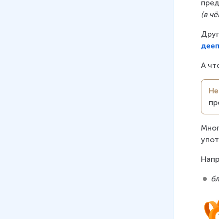
пред
(в ч
Друг
дее
А чт
Не
пр
Мног
упот
Напр
бл