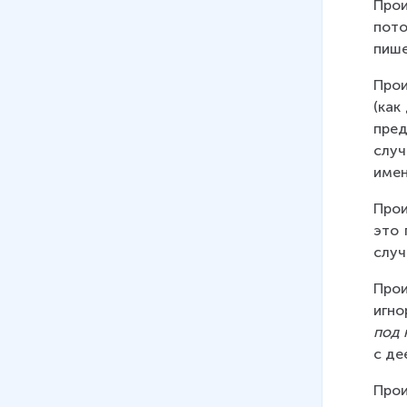
Прои
пото
пише
Прои
(как
пред
случ
имен
Прои
это 
случ
Прои
игно
под 
с де
Прои