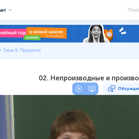
мет
Тема 9. Предлоги
02. Непроизводные и произв
Обсужде