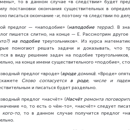
мены», то в данном случае «в следствии» будет пред
илу постановки окончания существительных в опреде
но писаться окончание -
и
, поэтому «в следствии по дел
ой предлог — «наподобие» (
наподобие
 террас
). В зн
лог пишется слитно, на конце — Е. Рассмотрим другое
что?) 
на подобие
 треугольников». Из курса математик
орые помогают решать задачи и доказывать, что тре
тся в виду решение задач на подобие треугольников
ельно, на конце имени существительного «подобие», стоящ
зводный предлог «вроде» (
вроде
 домика
). «Вроде» опят
скажете 
Слово согласуется 
в роде
, числе и паде
ствительным и писаться будет раздельно.
зводный предлог «насчёт» (
Насчёт
 ремонта поговорит
значение «о, то есть о чём-то», «насчёт» следует писа
 кого-то
, то в данном случае получится предлог «на
ельно.