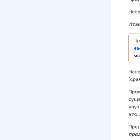
Непр
Итак
Пр
ча
мо
Напр
(сра
Про
суще
«пут
это 
Пред
про