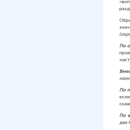
«во
разд
Обра
зна
(окр
По 
про
наст
Вме
назн
По 
если
скаж
По 
две 