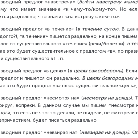
зводный предлог «навстречу» (
Выйти 
навстречу
 маме
му что имеет значение «к чему-то/кому-то». Но есл
тся раздельно, что значит «на встречу с кем-то».
зводный предлог «в течение» (
в течение
 суток
). В дан
 долго?), «в течение» пишется раздельно, на конце пише
лог от существительного «течение» (реки/болезни): 
в те
ае это будет существительное с предлогом «в», по прави
и существительного в П. п.
зводный предлог «в целях» (
в целях
 самообороны
). Есл
предлог и пишется он раздельно. 
В целях
 благородных м
ае это будет предлог «в» плюс существительное «цель»,
зводный предлог «несмотря на» (
несмотря на
 дождь
).
рируя, вопреки. В данном случае мы пишем «несмотря н
ноги
, то есть не что-то делали, не глядели, не смотрели 
епричастием, будет писаться раздельно.
зводный предлог «невзирая на» (
невзирая на
 дождь).
 Оп