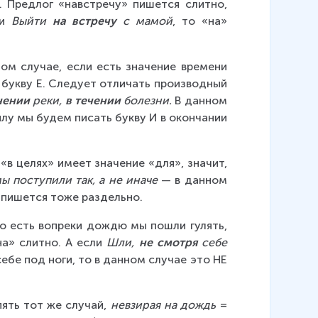
). Предлог «навстречу» пишется слитно, 
и 
Выйти 
на встречу
 с мамой
, то «на» 
ном случае, если есть значение времени 
м букву Е. Следует отличать производный 
чении 
реки, 
в течении
 болезни.
 В данном 
лу мы будем писать букву И в окончании 
и «в целях» имеет значение «для», значит, 
ы поступили так, а не иначе
 — в данном 
 пишется тоже раздельно.
 То есть вопреки дождю мы пошли гулять, 
а» слитно. А если 
Шли, 
не смотря
 себе 
себе под ноги, то в данном случае это НЕ 
ять тот же случай, 
невзирая на дождь
 = 