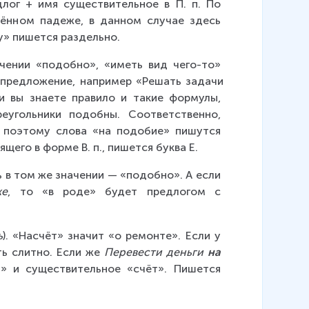
лог + имя существительное в П. п. По 
лённом падеже, в данном случае здесь 
у» пишется раздельно.
ачении «подобно», «иметь вид чего-то» 
 предложение, например «Решать задачи 
и вы знаете правило и такие формулы, 
угольники подобны. Соответственно, 
, поэтому слова «на подобие» пишутся 
его в форме В. п., пишется буква Е.
ь в том же значении — «подобно». А если 
же
, то «в роде» будет предлогом с 
ь
). «Насчёт» значит «о ремонте». Если у 
ть слитно. Если же 
Перевести деньги 
на 
» и существительное «счёт». Пишется 