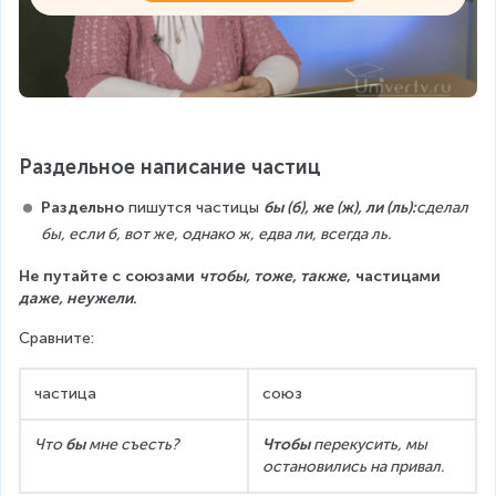
Раздельное написание частиц
Раздельно
 пишутся частицы 
бы (б), же (ж), ли (ль):
сделал 
бы, если б, вот же, однако ж, едва ли, всегда ль.
Не путайте с союзами 
чтобы, тоже, также
, частицами 
даже, неужели
.
Сравните:
частица
союз
Что 
бы
 мне съесть?
Чтобы
 перекусить, мы 
остановились на привал.