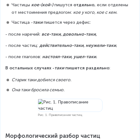
Частицы 
кое-(кой-)
 пишутся 
отдельно
, если отделены 
от местоимения предлогом: 
кое у кого, кое с кем.
Частица -
таки
 пишется через дефис:
- после наречий: 
все-таки, довольно-таки,
- после частиц: 
действительно-таки, неужели-таки
,
- после глаголов: 
настоял-таки, ушел-таки.
В остальных случаях -
таки
 пишется раздельно
:
Старик таки добился своего.
Она таки бросила семью.
Рис. 1. Правописание частиц
Морфологический разбор частиц