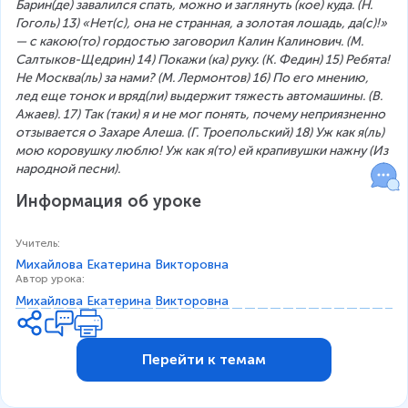
Барин(де) завалился спать, можно и заглянуть (кое) куда. (Н. 
Гоголь) 13) «Нет(с), она не странная, а золотая лошадь, да(с)!» 
— с какою(то) гордостью заговорил Калин Калинович. (М. 
Салтыков-Щедрин) 14) Покажи (ка) руку. (К. Федин) 15) Ребята! 
Не Москва(ль) за нами? (М. Лермонтов) 16) По его мнению, 
лед еще тонок и вряд(ли) выдержит тяжесть автомашины. (В. 
Ажаев). 17) Так (таки) я и не мог понять, почему неприязненно 
отзывается о Захаре Алеша. (Г. Троепольский) 18) Уж как я(ль) 
мою коровушку люблю! Уж как я(то) ей крапивушки нажну (Из 
народной песни).
Информация об уроке
Учитель
:
Михайлова Екатерина Викторовна
Автор урока
:
Михайлова Екатерина Викторовна
Перейти к темам