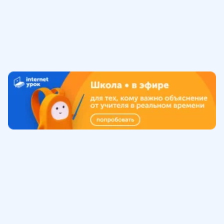
Обучение
ИнтернетУрок