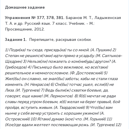
Домашнее задание
Упражнения № 377, 378, 381.
 Баранов М. Т., Ладыженская 
Т. А. и др. Русский язык. 7 класс. Учебник. - М.: 
Просвещение, 2012.
Задание 1.  
Перепишите, раскрывая скобки.
1) Поди(ка) ты сюда, присядь(ка) ты со мной. (А. Пушкин) 2) 
Степан не решился(таки) идти прямо в усадьбу. (М. Салтыков-
Щедрин) 3) Нельзя(ли) пожалеть о ком(нибудь) другом? (А. 
Грибоедов) 4) Письмецо было вежливое, но все(таки) 
решительное и немногословное. (Ф. Достоевский) 5) 
Жил(бы) он славно, не знал(бы) заботы, кабы не стали глаза 
изменять. (Н. Некрасов) 6) Он(бы) тотчас ушел, если(б) не 
Лиза. (И. Тургенев) 7) Ведь были(ж) схватки боевые, да, 
говорят, еще какие! (М. Лермонтов)  8) Я(б) мечтал не ради 
славы перед утром боевым, я(б) желал на берег правый, бой 
пройдя, вступить живым. (А. Твардовский) 9) Что(бы) вам 
нынче у себя вечер устроить с хорошим ужином! (А. 
Островский) 10) Я(таки) думаю (кое) что. (М. Горький) 11) 
(Кое)где вдали желтеет поспевающая рожь. (И. Тургенев) 12) 