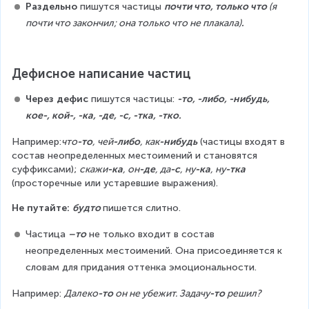
Раздельно
 пишутся частицы 
почти что, только что 
(я 
почти что закончил; она только что не плакала)
.
Дефисное написание частиц
Через дефис
 пишутся частицы: 
-то, -либо, -нибудь, 
кое-, кой-, -ка, -де, -с, -тка, -тко.
Например:
что
-то
, чей
-либо
, как
-нибудь
 (частицы входят в 
состав неопределенных местоимений и становятся 
суффиксами); 
скажи
-ка
, он
-де
, да
-с
, ну
-ка
, ну
-тка
(просторечные или устаревшие выражения).
Не путайте: 
будто 
пишется слитно.
Частица 
–то
 не только входит в состав 
неопределенных местоимений. Она присоединяется к 
словам для придания оттенка эмоциональности.
Например: 
Далеко
-то
 он не убежит. Задачу
-то
 решил?