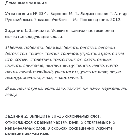
Домашнее задание
Упражнение № 284.  
Баранов М. Т., Ладыженская Т. А. и др. 
Русский язык. 7 класс. Учебник. - М.: Просвещение, 2012.
Задание 1.
 Запишите. Укажите, какими частями речи 
являются следующие слова.
1) Белый, побелеть, белизна; бежать, бегство, беговой, 
бегом; три, тройка, третий, тройной, утроить, втрое; сотня, 
сто, сотый, столетний, трёхсотый; ох, охать, оханье; 
снизить, снижение, нижний, внизу; ты, кто, некто, никто, 
ничто, ничей, ничейный; уничтожить, уничтожение; нигде, 
некогда; жалость, жаль, жалостливый.
2) Бы, несмотря на, если, зато, так как, ни, из-за, неужели, ли, 
ввиду.
Задание 2.
 Выпишите 10–15 склоняемых слов, 
относящихся к разным частям речи, 5 спрягаемых и 5 
неизменяемых слов. В скобках сокращённо укажите 
названия частей речи.