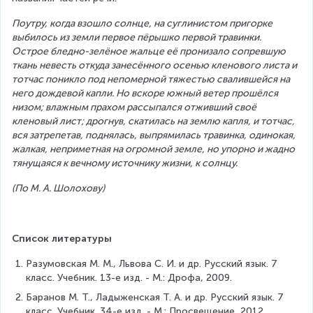
Поутру, когда взошло солнце, на суглинистом пригорке 
выбилось из земли первое пёрышко первой травинки. 
Острое бледно-зелёное жальце её пронизало сопревшую 
ткань невесть откуда занесённого осенью кленового листа и 
тотчас поникло под непомерной тяжестью свалившейся на 
него дождевой капли. Но вскоре южный ветер прошёлся 
низом; влажным прахом рассыпался отживший своё 
кленовый лист; дрогнув, скатилась на землю капля, и тотчас, 
вся затрепетав, поднялась, выпрямилась травинка, одинокая, 
жалкая, неприметная на огромной земле, но упорно и жадно 
тянущаяся к вечному источнику жизни, к солнцу.
(По М. А. Шолохову)
Список литературы
Разумовская М. М., Львова С. И. и др. Русский язык. 7 
класс. Учебник. 13-е изд. - М.: Дрофа, 2009.
Баранов М. Т., Ладыженская Т. А. и др. Русский язык. 7 
класс. Учебник. 34-е изд. - М.: Просвещение, 2012.