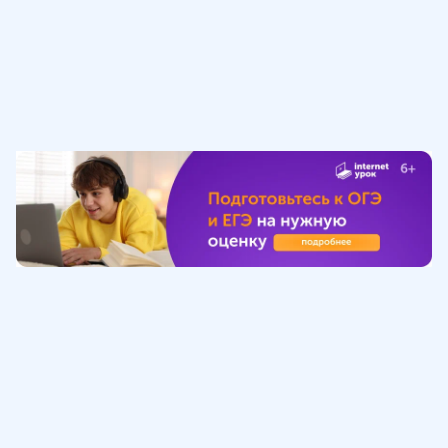
Обучение
ИнтернетУрок