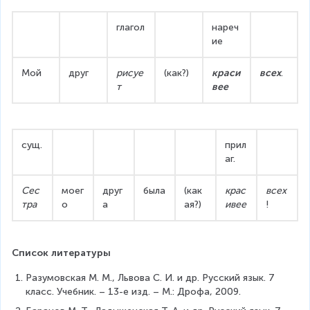
глагол
нареч
ие
Мой
друг
рисуе
(как?)
краси
всех
.
т
вее
сущ.
прил
аг.
Сес
моег
друг
была
(как
крас
всех
тра
о
а
ая?)
ивее
!
Список литературы
Разумовская М. М., Львова С. И. и др. Русский язык. 7 
класс. Учебник. – 13-е изд. – М.: Дрофа, 2009.