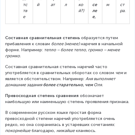
тс
й
ат
л
ко
се
м
ст
тв
й?)
ле
ра.
е
е,
Составная сравнительная степень
 образуется путем 
прибавления к словам 
более (менее)
 наречия в начальной 
форме. Например: 
тепло – более тепло, громко – менее 
громко
.
Составная сравнительная степень наречий часто 
употребляется в сравнительных оборотах со словом 
чем
 и 
является обстоятельством. Например: 
Аня выполняет 
домашние задания 
более старательно, чем
 Оля.
Превосходная степень сравнения
 обозначает 
наибольшую или наименьшую степень проявления признака.
В современном русском языке простая форма 
превосходной степени наречий употребляется очень 
редко, но она сохранилась в устаревших сочетаниях: 
покорнейше
 благодарю, 
нижайше
 кланяюсь.