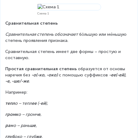
Схема 1
Сравнительная степень
Сравнительная степень обозначает
 бόльшую или ме́ньшую 
степень проявления признака.
Сравнительная степень имеет две формы – простую и 
составную.
Простая сравнительная степень
 образуется от основы 
наречия без 
-о(-ко, -око)
 с помощью суффиксов 
-ее(-ей), 
-е, -ше/-же
.
Например:
тепл
о – тепл
ее 
(-
ей
)
,
громк
о – громч
е
,
ран
о – рань
ше
,
глуб
око – глуб
же
.