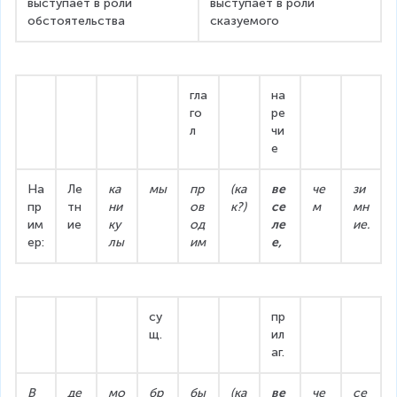
выступает в роли 
выступает в роли 
обстоятельства
сказуемого
гла
на
го
ре
л
чи
е
На
Ле
ка
мы
пр
(ка
ве
че
зи
пр
тн
ни
ов
к?)
се
м
мн
им
ие
ку
од
ле
ие.
ер:
лы
им
е,
су
пр
щ.
ил
аг.
В
де
мо
бр
бы
(ка
ве
че
се