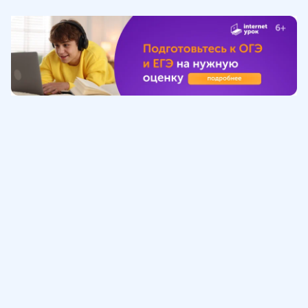
Обучение
ИнтернетУрок
Помощь
© ИнтернетУрок, 2009-
2026
8 (800) 775-41-21
info@interneturok.ru
101 000, г. Москва а/я 711 ООО «ИНТЕРДА»