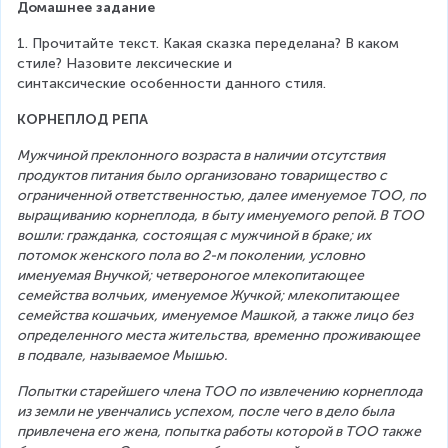
Домашнее задание
1. Прочитайте текст. Какая сказка переделана? В каком 
стиле? Назовите лексические и 
синтаксические особенности данного стиля.
КОРНЕПЛОД РЕПА
Мужчиной преклонного возраста в наличии отсутствия 
продуктов питания было организовано товарищество с 
ограниченной ответственностью, далее именуемое ТОО, по 
выращиванию корнеплода, в быту именуемого репой. В ТОО 
вошли: гражданка, состоящая с мужчиной в браке; их 
потомок женского пола во 2-м поколении, условно 
именуемая Внучкой; четвероногое млекопитающее 
семейства волчьих, именуемое Жучкой; млекопитающее 
семейства кошачьих, именуемое Машкой, а также лицо без 
определенного места жительства, временно проживающее 
в подвале, называемое Мышью. 
Попытки старейшего члена ТОО по извлечению корнеплода 
из земли не увенчались успехом, после чего в дело была 
привлечена его жена, попытка работы которой в ТОО также 