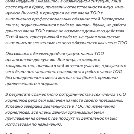
была неудачна. Оказавшись в безвыходной ситуации, лица, 
состоящие в браке, призвали к ответственности лицо, име-
нуемое Внучкой, и принудили ее как члена ТОО к 
выполнению профессиональных обязанностей. Четвертым 
лицом, подключившимся к работе, явилась Жучка, но работа 
данного члена ТОО также не возымела должного действия. 
Пятый член, приступивший к работе, не сумел полностью 
выполнить возложенные на него обязанности как члена ТОО. 
Оказавшись в безвыходной ситуации, члены ТОО 
организовали дискуссию. Все лица, входящие в 
товарищество, приняли в ней активное участие, в результате 
чего было постановлено: подключить к работе члена ТОО 
без определенного места жительства (бомж), временно 
проживающего в подвале. 
В результате совместного сотрудничества всех членов ТОО 
корнеплод репа был извлечен из места своего пребывания. 
Успешно завершив деятельность в ТОО по извлечению 
корнеплода, все члены данной организации были 
приглашены на банкет, где продукт их деятельности был 
использован по назначению. 