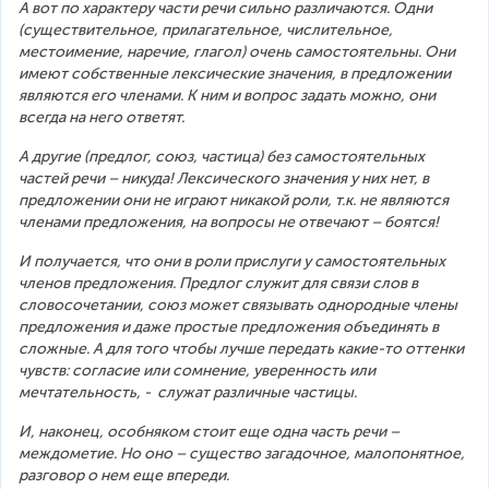
А вот по характеру части речи сильно различаются. Одни 
(существительное, прилагательное, числительное, 
местоимение, наречие, глагол) очень самостоятельны. Они 
имеют собственные лексические значения, в предложении 
являются его членами. К ним и вопрос задать можно, они 
всегда на него ответят. 
А другие (предлог, союз, частица) без самостоятельных 
частей речи – никуда! Лексического значения у них нет, в 
предложении они не играют никакой роли, т.к. не являются 
членами предложения, на вопросы не отвечают – боятся! 
И получается, что они в роли прислуги у самостоятельных 
членов предложения. Предлог служит для связи слов в 
словосочетании, союз может связывать однородные члены 
предложения и даже простые предложения объединять в 
сложные. А для того чтобы лучше передать какие-то оттенки 
чувств: согласие или сомнение, уверенность или 
мечтательность, -  служат различные частицы. 
И, наконец, особняком стоит еще одна часть речи – 
междометие. Но оно – существо загадочное, малопонятное, 
разговор о нем еще впереди. 