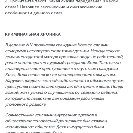
2. Прочитайте текст. Какая сказка переделана? В каком 
стиле? Назовите лексические и синтаксические 
особенности данного стиля.
КРИМИНАЛЬНАЯ ХРОНИКА
В деревне NN проживала гражданка Коза со своими 
семерыми несовершеннолетними детьми. Неподалеку от 
дома многодетной матери проживал нигде не работающий, 
ранее неоднократно судимый гражданин Волк. Тщательно 
спланировав свое преступление в отсутствие гражданки 
Козы, Волк нанес визит ее несовершеннолетним детям. 
Нарушив пределы частной собственности обманным путем, 
преступник похитил шестерых детей и ценные вещи. Придя 
домой, мать узнала о случившемся от седьмого ребенка, 
который впоследствии дал показания работникам 
уголовного розыска. 
Совместными усилиями внутренних органов и 
общественности опасный рецидивист был схвачен, 
изолирован от общества. Дети и имущество были 
возвращены гражданке Козе.