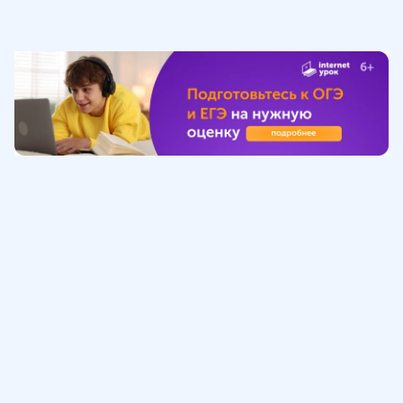
Обучение
ИнтернетУрок
Помощь
© ИнтернетУрок, 2009-
2026