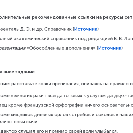
олнительные рекомендованные ссылки на ресурсы сет
зенталь Д. Э. и др. Справочник (
Источник
)
лный академический справочник под редакцией В. В. Лоп
резентация 
«Обособленные дополнения» (
Источник
)
ашнее задание
ние:
 расставьте знаки препинания, опираясь на правило
оме немногих ракит всегда готовых к услугам да двух-тр
тец кроме французской орфографии ничего основательно 
роме хищников дневных орлов ястребов и соколов в наших
илины совы сычи.
едактор слушал его и помимо своей воли улыбался.