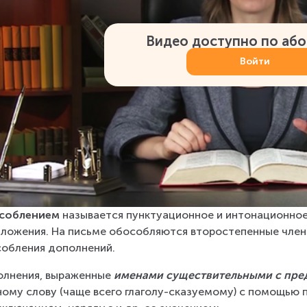
Видео доступно по аб
Войти
соблением 
называется пунктуационное и интонационное
ложения. На письме обособляются второстепенные член
обления дополнений. 
лнения, выраженные 
именами существительными с пре
ному слову (чаще всего глаголу-сказуемому) с помощью 