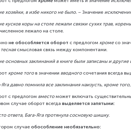
от с предлогом 
кроме
 может иметь и значение 
исключе
е хозяйки, в избе никого не было.
 – Значение 
исключени
е кусков коры на столе лежали связки сухих трав, корень
численное лежало на столе.   
чно 
не обособляется оборот
 с предлогом 
кроме
 со зна
 
тесная
 смысловая связь между компонентами.
е основных заклинаний в книге были записаны и другие 
рот 
кроме того
 в значении 
вводного
 сочетания всегда вы
-Яга давно помнила все заклинания наизусть, кроме того,
от с предлогом 
вместо 
может включать существительны
рвом случае оборот всегда 
выделяется запятыми:
то ответа, Бага-Яга протянула сосновую шишку.
тором случае 
обособление
необязательно: