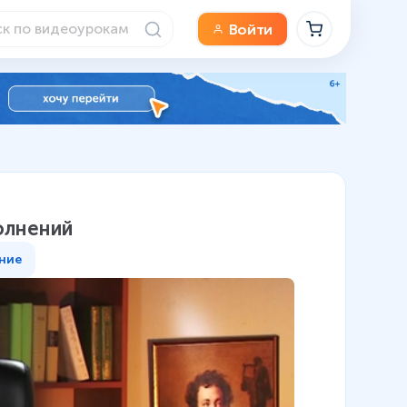
Войти
олнений
ние