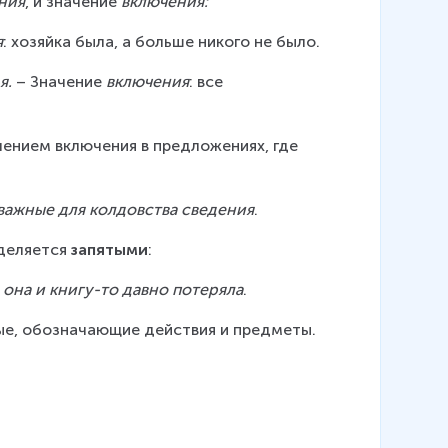
ния
, и значение 
включения:
я
: хозяйка была, а больше никого не было.
я.
 – Значение 
включения
: все 
чением включения в предложениях, где 
важные для колдовства сведения
.
деляется 
запятыми
:
 она и книгу-то давно потеряла
.
е, обозначающие действия и предметы. 