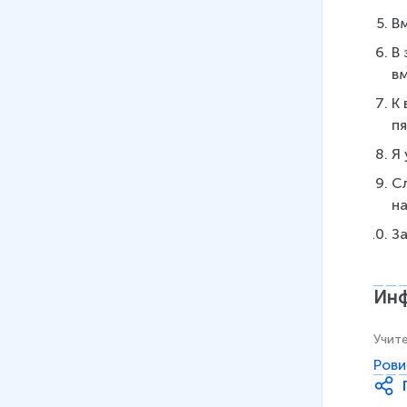
Вм
В
в
К 
п
Я
С
н
З
Инф
Учит
Рови