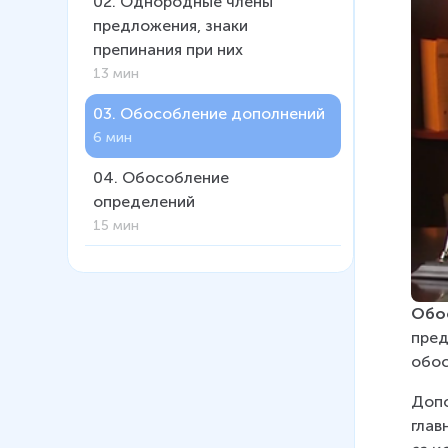
02
.
Однородные члены
предложения, знаки
препинания при них
13 мин
03
.
Обособление дополнений
6 мин
04
.
Обособление
определений
15 мин
05
.
Обособление
обстоятельств
Обо
13 мин
пред
06
.
Знаки препинания в
обос
предложениях с
Допо
уточняющими,
глав
пояснительными и