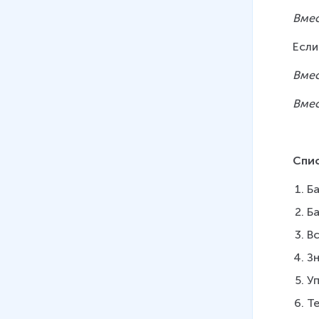
Вмес
Если
Вме
Вмес
Спи
Ба
Ба
В
З
У
Те