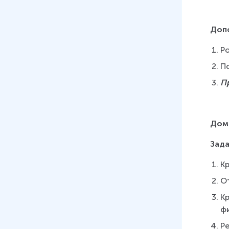
Доп
Ро
По
П
Дом
Зада
Кр
О
К
ф
Р