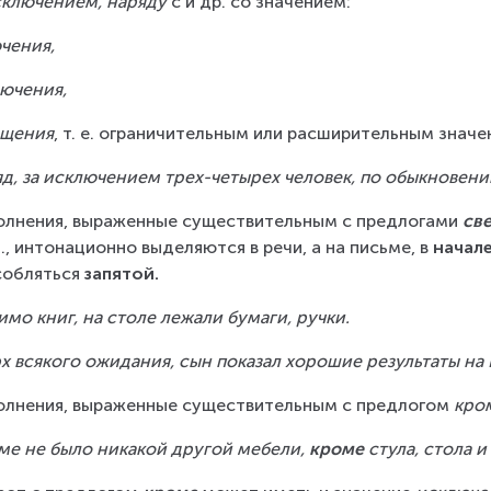
сключением, наряду
 с и др. со значением:
чения,
ючения,
ещения
, т. е. ограничительным или расширительным значе
д, за исключением трех-четырех человек, по обыкновени
лнения, выраженные существительным с предлогами 
св
 п., интонационно выделяются в речи, а на письме, в 
начале
обляться
 запятой.
мо книг, на столе лежали бумаги, ручки.
х всякого ожидания, сын показал хорошие результаты на 
лнения, выраженные существительным с предлогом 
кро
ме не было никакой другой мебели, 
кроме
 стула, стола 