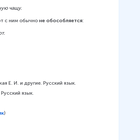
ную чащу.
от с ним обычно 
не обособляется
:
т.
кая Е. И. и другие. Русский язык.
. Русский язык.
ик
)