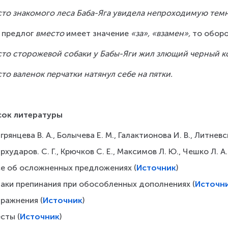
то знакомого леса Баба-Яга увидела непроходимую тем
 предлог 
вместо 
имеет значение 
«за», «взамен»,
 то обор
сто
сторожевой собаки у Бабы-Яги жил злющий черный ко
то валенок перчатки натянул себе на пятки.
сок литературы
грянцева В. А., Болычева Е. М., Галактионова И. В., Литневс
рхударов. С. Г., Крючков С. Е., Максимов Л. Ю., Чешко Л. А
се об осложненных предложениях (
Источник
)
наки препинания при обособленных дополнениях (
Источн
пражнения (
Источник
)
сты (
Источник
)