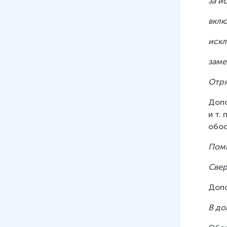
за и
присоединительными членами
предложения
вклю
12 мин
искл
07
.
Вводные слова, сочетания
и предложения
зам
11 мин
Отря
08
.
Знаки препинания в
Допо
предложениях с вводными
и т.
словами
обос
15 мин
Поми
09
.
Предложения с
междометиями и словами ДА,
Свер
НЕТ
13 мин
Допо
10
.
Сравнительный оборот
В до
8 мин