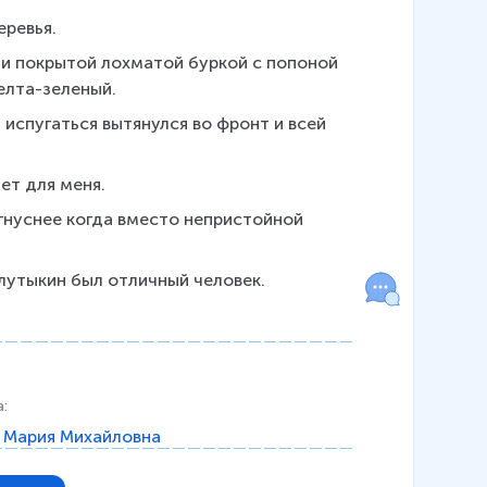
еревья.
ти покрытой лохматой буркой с попоной 
елта-зеленый.
испугаться вытянулся во фронт и всей 
ет для меня.
гнуснее когда вместо непристойной 
лутыкин был отличный человек.
а
:
 Мария Михайловна