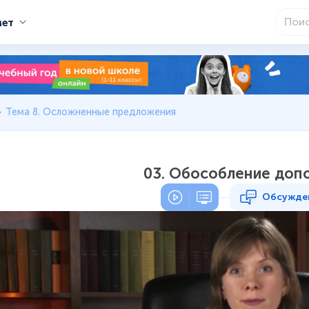
мет
Тема 8. Осложненные предложения
03. Обособление доп
Обсужде