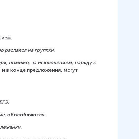
нием.
ю распался на группки
.
ерх, помимо, за исключением, наряд
у 
с
 и в конце предложения, 
могут 
ЕГЭ.
ме,
обособляются
.
и лежанки.