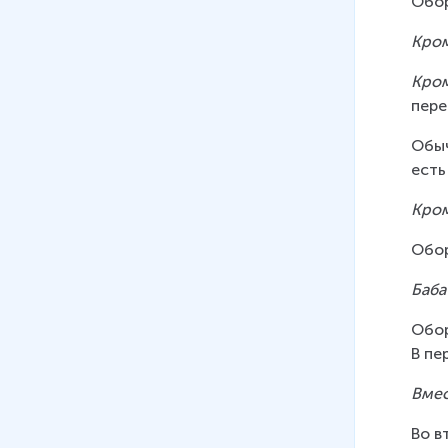
Обор
11
.
Вставные конструкции
Кром
6 мин
Кром
12
.
Сравнительный оборот.
пере
Пунктуация перед союзом
"как"
Обы
10 мин
есть
Кром
Обо
Баба
Обор
В пе
Вмес
Во в