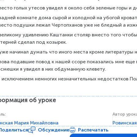
есто голых утесов увидел я около себя зеленые горы и д
 задней комнате дома сырой и холодной на убогой крова
место подушки лежал Чертопханов уже не бледный а изж
великому удивлению Каштанки столяр вместо того чтобы 
ятерней сделал под козырек.
 уже начинал думать что иного места кроме литературы н
лова подавшие повод к нашей ссоре показались мне еще 
асмешки я увидел в них обдуманную клевету.
а исключением немногих незначительных недостатков По
ормация об уроке
ель
:
Автор урок
нская Мария Михайловна
Ровинская
Поделиться
Обсуждение
Распечатать