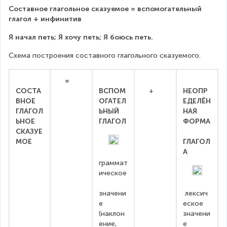
Составное глагольное сказуемое = вспомогательный 
глагол + инфинитив
Я начал петь; Я хочу петь; Я боюсь петь.
Схема построения составного глагольного сказуемого.
    =   
СОСТА
ВСПОМ
  +   
НЕОПР
ВНОЕ
ОГАТЕЛ
ЕДЕЛЁН
ГЛАГОЛ
ЬНЫЙ
НАЯ
ЬНОЕ   
ГЛАГОЛ
ФОРМА
СКАЗУЕ
МОЕ
ГЛАГОЛ
А
граммат
ическое
значени
 лексич
е
еское 
(наклон
значени
ение, 
е 