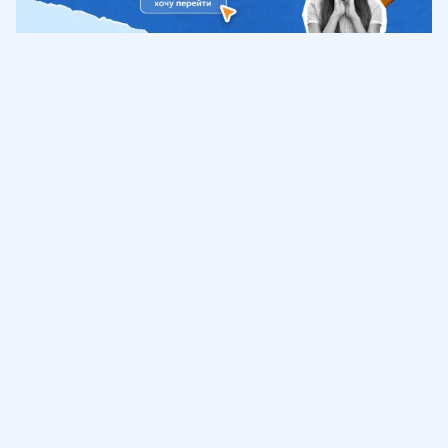
Обучение
ИнтернетУрок
Помощь
© ИнтернетУрок, 2009-
2026
8 (800) 775-41-21
info@interneturok.ru
101 000, г. Москва а/я 711 ООО «ИНТЕРДА»
Соглашение о пользовании сайтом
Сведения об образовательной программе
Политика в отношении обработки персональных данных