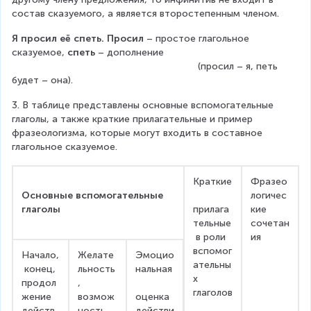
состав сказуемого, а является второстепенным членом.
Я просил её спеть. Просил
 – простое глагольное 
сказуемое, 
спеть 
– дополнение 
                                                                   (просил – я, петь 
будет – она).
3. В таблице представлены основные вспомогательные 
глаголы, а также краткие прилагательные и пример 
фразеологизма, которые могут входить в составное 
глагольное сказуемое.
Краткие
Фразео
Основные вспомогательные 
логичес
глаголы
прилага
кие 
тельные
сочетан
 в роли 
ия
вспомог
Начало,
Желате
Эмоцио
ательны
 конец, 
льность
нальная
х 
продол
, 
глаголов
жение 
возмож
оценка 
действ
ность, 
действи