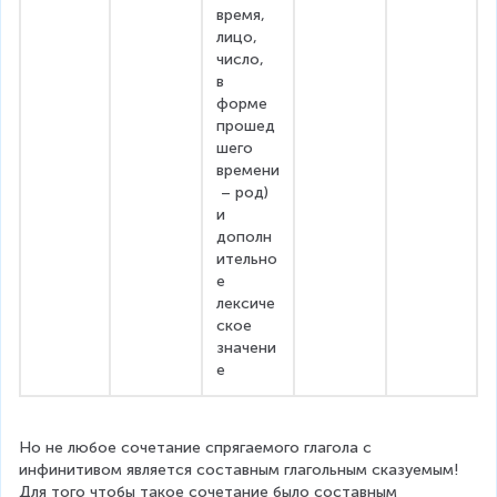
время, 
лицо, 
число, 
в 
форме 
прошед
шего 
времени
 – род) 
и 
дополн
ительно
е
лексиче
ское 
значени
е
Но не любое сочетание спрягаемого глагола с 
инфинитивом является составным глагольным сказуемым! 
Для того чтобы такое сочетание было составным 