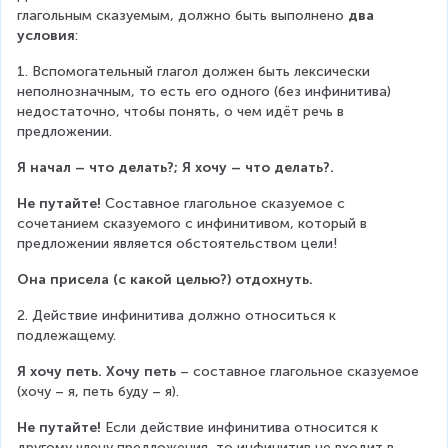
глагольным сказуемым, должно быть выполнено 
два 
условия
:
1. Вспомогательный глагол должен быть лексически 
неполнозначным, то есть его одного (без инфинитива) 
недостаточно, чтобы понять, о чем идёт речь в 
предложении.
Я начал – что делать?; Я хочу – что делать?.
Не путайте!
 Составное глагольное сказуемое с 
сочетанием сказуемого с инфинитивом, который в 
предложении является обстоятельством цели!
Она присела (с какой целью?) отдохнуть.
2. Действие инфинитива должно относиться к 
подлежащему.
Я хочу петь. Хочу петь
 – составное глагольное сказуемое 
(хочу – я, петь буду – я).
Не путайте! 
Если действие инфинитива относится к 
другому члену предложения, то инфинитив не входит в 