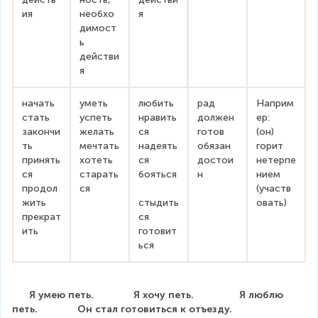
ия
необхо
я
димост
ь 
действи
я
начать
уметь
любить
рад 
Наприм
стать
успеть
нравить
должен
ер:
закончи
желать
ся
готов
(он) 
ть
мечтать
надеять
обязан
горит 
принять
хотеть
ся
достои
нетерпе
ся
старать
бояться
н
нием 
продол
ся
(участв
жить
стыдить
овать)
прекрат
ся
ить
готовит
ься
      Я умею петь.              Я хочу петь.                Я люблю 
петь.              Он стал готовиться к отъезду.                       