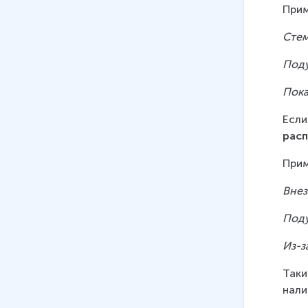
Прим
Стем
Поду
Пока
Если
рас
Прим
Внез
Поду
Из-з
Таки
нали