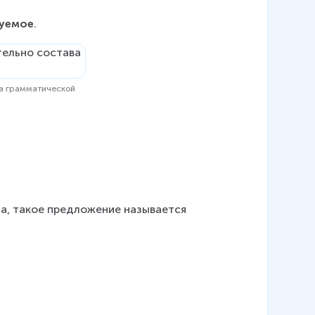
зуемое
.
ва грамматической
на, такое предложение называется 