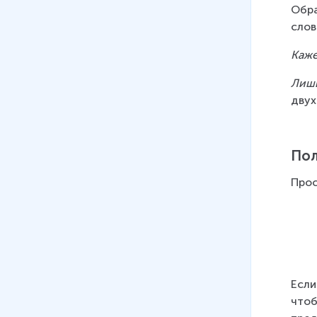
Обра
слов
Каже
Лишь
двух
Пол
Прос
Если
чтоб