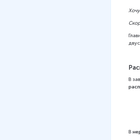
Хочу
Скор
Глав
двус
Рас
В за
рас
В 
не