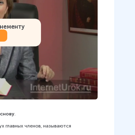
онементу
основу
.
х главных членов, называются 