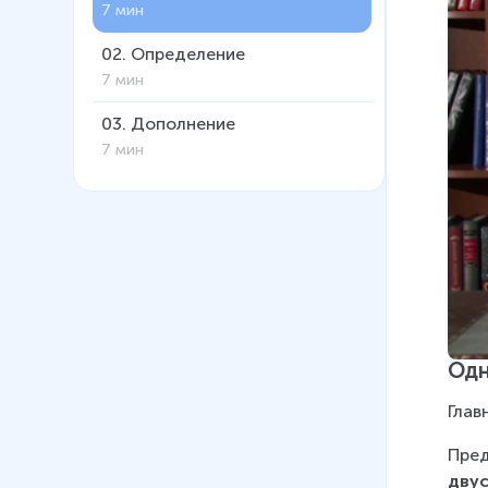
7 мин
02
.
Определение
7 мин
03
.
Дополнение
7 мин
Одн
Глав
Пред
дву