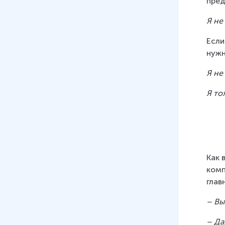
пред
Я не
Если
нужн
Я не
Я то
Как 
комп
глав
– Вы
– Да