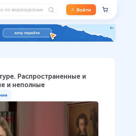
Войти
туре. Распространенные и
е и неполные
ние