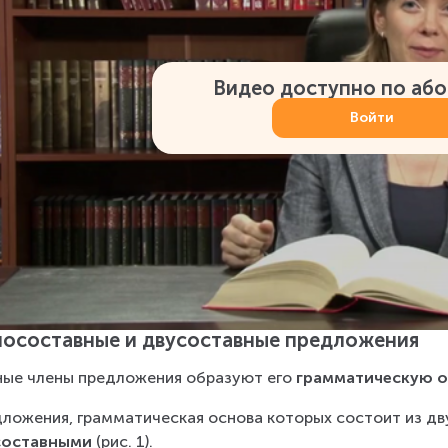
Видео доступно по аб
Войти
осоставные и двусоставные предложения
ные члены предложения образуют его 
грамматическую 
ложения, грамматическая основа которых состоит из дву
составными 
(рис. 1).