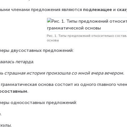
ными членами предложения являются 
подлежащее
 и 
ска
Рис. 1. Типы предложений относительно соста
основы
еры двусоставных предложений:
валась петарда.
ь страшная история произошла со мной вчера вечером.
 грамматическая основа состоит из одного главного чле
осоставным
.
еры односоставных предложений:
.
кулы.