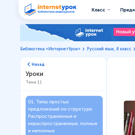
Класс
Пред
Библиотека «ИнтернетУрок»
Русский язык, 8 класс
Назад
Уроки
Тема
11
01
.
Типы простых
предложений по структуре.
Распространенные и
нераспространенные, полные
и неполные