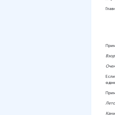
Глав
Прим
Взор
Очен
Если
одн
Прим
Лето
Кани