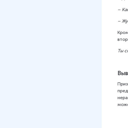
– Ка
– Жу
Кром
втор
Ты с
Вы
Приз
пред
нера
може