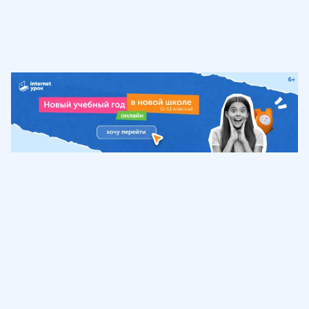
Обучение
ИнтернетУрок
Помощь