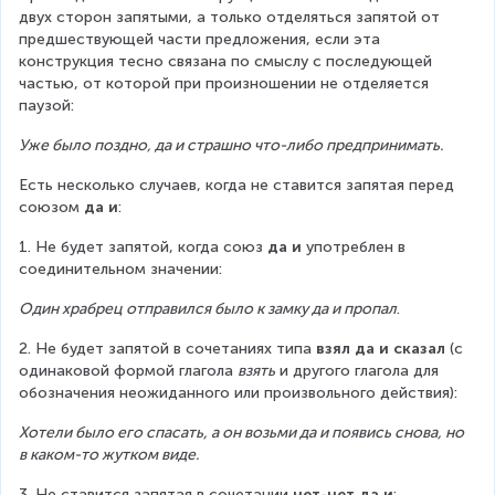
двух сторон запятыми, а только отделяться запятой от 
предшествующей части предложения, если эта 
конструкция тесно связана по смыслу с последующей 
частью, от которой при произношении не отделяется 
паузой:
Уже было поздно, да и страшно что-либо предпринимать.
Есть несколько случаев, когда не ставится запятая перед 
союзом 
да и
:
1. Не будет запятой, когда союз
 да и
 употреблен в 
соединительном значении:
Один храбрец отправился было к замку да и пропал
.
2. Не будет запятой в сочетаниях типа 
взял да и сказал
 (с 
одинаковой формой глагола 
взять
 и другого глагола для 
обозначения неожиданного или произвольного действия):
Хотели было его спасать, а он возьми да и появись снова, но 
в каком-то жутком виде.
3. Не ставится запятая в сочетании 
нет-нет да и
: