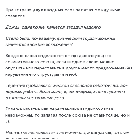
При встрече 
двух вводных слов
запятая
 между ними 
ставится:
Дождь, 
однако же, кажется
, зарядил надолго.
Стало быть, по-вашему,
 физическим трудом должны 
заниматься все без исключения?
Вводные слова отделяются от предшествующего 
сочинительного союза, если вводное слово можно 
опустить или переставить в другое место предложения без 
нарушения его структуры (
и
 и 
но
):
Терентий пробавлялся мелкой слесарной работой; 
но, во-
первых,
 работы было мало, 
и, во-вторых, 
много времени 
отнимали неотложные дела.
Если же изъятие или перестановка вводного слова 
невозможны, то запятая после союза не ставится (
и
, 
но
 и 
а
):
Несчастье нисколько его не изменило, 
а
напротив
, он стал 
еще крепче и энергичнее.