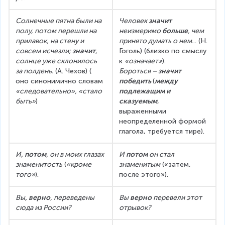
Солнечные пятна были на 
Человек 
значит
полу, потом перешли на 
неизмеримо 
больше
, чем 
прилавок, на стену и 
принято думать о нем
... (Н. 
совсем исчезли; 
значит
, 
Гоголь) (близко по смыслу 
солнце уже склонилось 
к 
«означает»
).
за полдень.
 (А. Чехов) ( 
Бороться – 
значит 
оно синонимично словам 
победить
(
между 
«следовательно», «стало 
подлежащим и 
быть»
)
сказуемым
, 
выраженными 
неопределенной формой 
глагола, требуется тире).
И
, потом
, он в моих глазах 
И
 потом
 он стал 
знаменитость
 (
«кроме 
знаменитым
 («затем, 
того»
).
после этого»).
Вы
, верно
, переведены 
Вы 
верно
 перевели этот 
сюда из России?
отрывок?