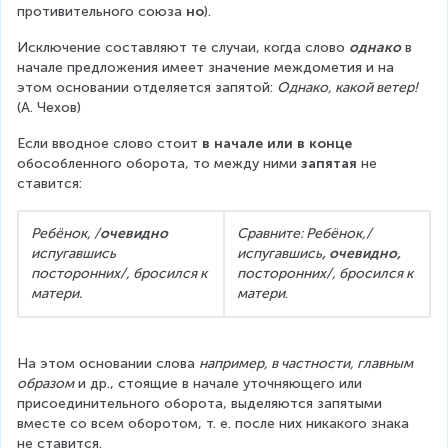
противительного союза 
но
).
Исключение составляют те случаи, когда слово 
однако
 в 
начале предложения имеет значение междометия и на 
этом основании отделяется запятой: 
Однако, какой ветер! 
(А. Чехов)
Если вводное слово стоит 
в начале или в конце 
обособленного оборота, то между ними 
запятая
 не 
ставится:
Ребёнок, /
очевидно
Сравните: Ребёнок,/ 
испугавшись 
испугавшись
, очевидно,
посторонних/, бросился к 
посторонних/, бросился к 
матери.
матери
.
На этом основании слова 
например, в частности, главным 
образом
 и др., стоящие в начале уточняющего или 
присоединительного оборота, выделяются запятыми 
вместе со всем оборотом, т. е. после них никакого знака 
не ставится.