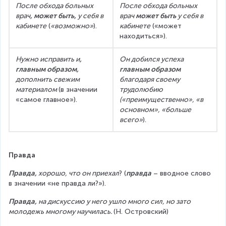
После обхода больных 
После обхода больных 
врач
, может быть,
 у себя в 
врач 
может быть
 у себя в 
кабинете
 (
«возможно»
).
кабинете
 («может 
находиться»).
Нужно исправить и
, 
Он добился успеха 
главным образом,
главным образом
дополнить свежим 
благодаря своему 
материалом 
(в значении 
трудолюбию 
«самое главное»).
(«преимущественно», «в 
основном», «больше 
всего»
).
Правда
Правда,
 хорошо, что он приехал
? (
правда
 – вводное слово 
в значении «не правда ли?»).
Правда,
 на дискуссию у него ушло много сил, но зато 
молодежь многому научилась. 
(Н. Островский)