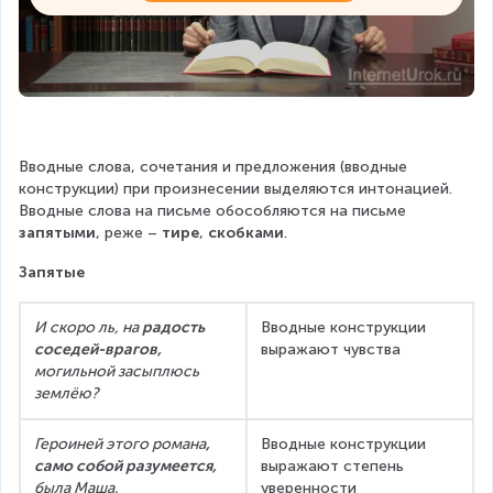
Вводные слова, сочетания и предложения (вводные 
конструкции) при произнесении выделяются интонацией. 
Вводные слова на письме обособляются на письме 
запятыми
, реже – 
тире
, 
скобками
.
Запятые
И скоро ль, на 
радость 
Вводные конструкции 
соседей-врагов,
выражают чувства
могильной засыплюсь 
землёю?
Героиней этого романа
,
Вводные конструкции 
само собой разумеется,
выражают степень 
была Маша.
уверенности