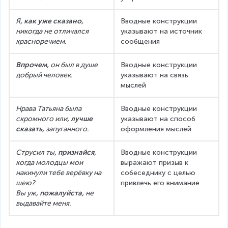
Я
,
как уже сказано, 
Вводные конструкции 
никогда не отличался 
указывают на источник 
красноречием.
сообщения
Впрочем,
 он был в душе 
Вводные конструкции 
добрый человек.
указывают на связь 
мыслей
Нрава Татьяна была 
Вводные конструкции 
скромного или
,
лучше 
указывают на способ 
сказать,
 запуганного.
оформления мыслей
Струсил ты
, признайся,
Вводные конструкции 
когда молодцы мои 
выражают призыв к 
накинули тебе верёвку на 
собеседнику с целью 
шею?
привлечь его внимание
Вы уж
, пожалуйста, 
не 
выдавайте меня.