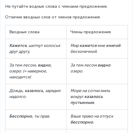
Не путайте водные слова с членами предложения.
Отличие вводных слов от членов предложения.
Вводные слова
Члены предложения
Кажется
, шепчут колосья 
Мир
 кажется 
мне 
книгой
друг другу.
бесконечной.
За тем лесом
, видно, 
За тем лесом 
видно
озеро. (= наверное, 
озеро.
находится)
Дождь, 
казалось
, зарядил 
Море на сотни миль 
надолго.
вокруг 
казалось 
пустынным
.
Бесспорно
, ты прав.
Ваше право на отпуск 
бесспорно.