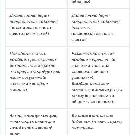
образом).
Далее,
 слово берет 
Далее
 слово берет 
председатель собрания
председатель собрания
(последовательность 
(«затем»
; 
изложения мыслей).
последовательность 
фактов).
Подобные статьи, 
Разжигать костры он
вообще
, представляют 
вообще
 запрещал
... (в 
интерес, но конкретно 
значении «всегда», 
эта вряд ли подойдет для 
«совсем, при всех 
нашего журнала 
(в 
условиях»).
значении «
вообще 
Вообще
 здесь мне 
говоря
»).
нравится, и комнату эту я 
сниму
 (в значении «в 
общем», «а целом»).
Актер
, в конце концов
, 
В конце концов
 они 
мало подготовлен для 
[офицеры] взяли сторону 
такой ответственной 
командира.
роли.