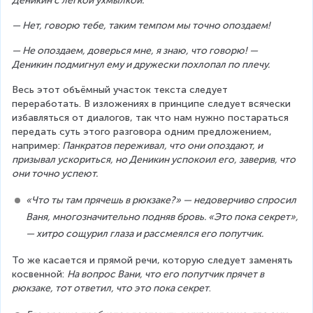
Деникин с лёгкой ухмылкой.
— Нет, говорю тебе, таким темпом мы точно опоздаем!
— Не опоздаем, доверься мне, я знаю, что говорю! — 
Деникин подмигнул ему и дружески похлопал по плечу.
Весь этот объёмный участок текста следует 
переработать. В изложениях в принципе следует всячески 
избавляться от диалогов, так что нам нужно постараться 
передать суть этого разговора одним предложением, 
например:
 Панкратов переживал, что они опоздают, и 
призывал ускориться, но Деникин успокоил его, заверив, что 
они точно успеют.
«Что ты там прячешь в рюкзаке?» — недоверчиво спросил 
Ваня, многозначительно подняв бровь. «Это пока секрет», 
— хитро сощурил глаза и рассмеялся его попутчик.
То же касается и прямой речи, которую следует заменять 
косвенной: 
На вопрос Вани, что его попутчик прячет в 
рюкзаке, тот ответил, что это пока секрет
.