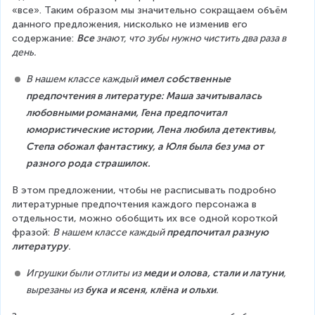
«все». Таким образом мы значительно сокращаем объём 
данного предложения, нисколько не изменив его 
содержание: 
Все 
знают, что зубы нужно чистить два раза в 
день.
В нашем классе каждый 
имел собственные 
предпочтения в литературе: Маша зачитывалась 
любовными романами, Гена предпочитал 
юмористические истории, Лена любила детективы, 
Степа обожал фантастику, а Юля была без ума от 
разного рода страшилок.
В этом предложении, чтобы не расписывать подробно 
литературные предпочтения каждого персонажа в 
отдельности, можно обобщить их все одной короткой 
фразой: 
В нашем классе каждый 
предпочитал разную 
литературу
.
Игрушки были отлиты из 
меди и олова, стали и латуни
, 
вырезаны из 
бука и ясеня, клёна и ольхи
.