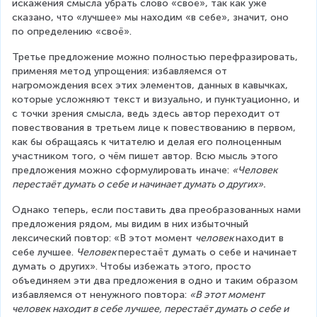
искажения смысла убрать слово «своё», так как уже 
сказано, что «лучшее» мы находим «в себе», значит, оно 
по определению «своё».
Третье предложение можно полностью перефразировать, 
применяя метод упрощения: избавляемся от 
нагромождения всех этих элементов, данных в кавычках, 
которые усложняют текст и визуально, и пунктуационно, и 
с точки зрения смысла, ведь здесь автор переходит от 
повествования в третьем лице к повествованию в первом, 
как бы обращаясь к читателю и делая его полноценным 
участником того, о чём пишет автор. Всю мысль этого 
предложения можно сформулировать иначе: 
«Человек 
перестаёт думать о себе и начинает думать о других».
Однако теперь, если поставить два преобразованных нами 
предложения рядом, мы видим в них избыточный 
лексический повтор: «В этот момент 
человек 
находит в 
себе лучшее. 
Человек 
перестаёт думать о себе и начинает 
думать о других». Чтобы избежать этого, просто 
объединяем эти два предложения в одно и таким образом 
избавляемся от ненужного повтора: 
«В этот момент 
человек находит в себе лучшее, перестаёт думать о себе и 