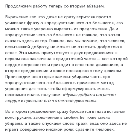
Продолжаем работу теперь со вторым абзацем.
Выражение «во что даже не сразу верится» просто 
усиливает фразу о «предчувствии чего-то большего», его 
можно также уверенно вырезать из предложения. Да и 
«предчувствие чего-то большего» не главное, что хотел 
сказать здесь автор. Главное, как мы помним, что человек, 
испытавший доброту, не может не ответить добротою в 
ответ. Эта мысль присутствует в двух предложениях: в 
первом она заключена в придаточной части — «от которой 
сердце согревается и приходит в ответное движение»; а 
второе предложение и вовсе посвящено этому целиком. 
Производим некоторые замены: убираем часть про 
«предчувствие чего-то большего», применяем метод 
упрощения для того, чтобы сформулировать мысль 
несколько иначе, получаем: 
«Чужая доброта согревает 
сердце и приводит его в ответное движение».
Во втором предложении сразу бросается в глаза вставная 
конструкция, заключённая в скобки. Её тоже смело 
убираем, а также опускаем слово «раз», ведь оно здесь не 
играет совершенно никакой роли: сравните «человек, 