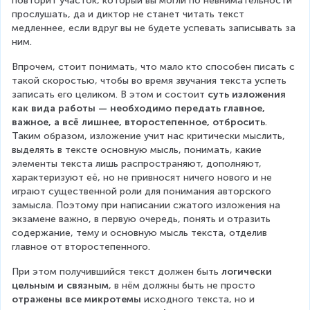
повторит участок, который вы могли по невнимательности 
прослушать, да и диктор не станет читать текст 
медленнее, если вдруг вы не будете успевать записывать за 
ним.
Впрочем, стоит понимать, что мало кто способен писать с 
такой скоростью, чтобы во время звучания текста успеть 
записать его целиком. В этом и состоит 
суть изложения 
как вида работы — необходимо передать главное, 
важное, а всё лишнее, второстепенное, отбросить
. 
Таким образом, изложение учит нас критически мыслить, 
выделять в тексте основную мысль, понимать, какие 
элементы текста лишь распространяют, дополняют, 
характеризуют её, но не привносят ничего нового и не 
играют существенной роли для понимания авторского 
замысла. Поэтому при написании сжатого изложения на 
экзамене важно, в первую очередь, понять и отразить 
содержание, тему и основную мысль текста, отделив 
главное от второстепенного.
При этом получившийся текст должен быть 
логически 
цельным и связным
, в нём должны быть не просто 
отражены все микротемы
 исходного текста, но и 