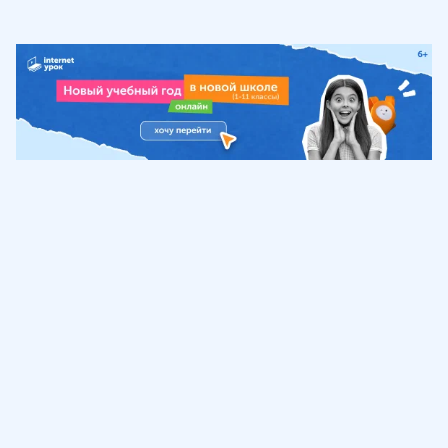
Обучение
ИнтернетУрок
Помощь
© ИнтернетУрок, 2009-
2026
8 (800) 775-41-21
info@interneturok.ru