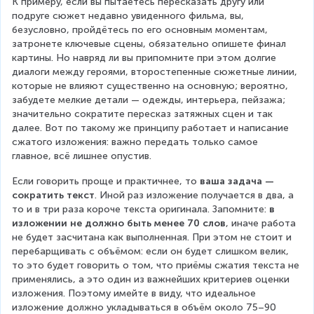
К примеру, если вы пытаетесь пересказать другу или 
подруге сюжет недавно увиденного фильма, вы, 
безусловно, пройдётесь по его основным моментам, 
затронете ключевые сцены, обязательно опишете финал 
картины. Но навряд ли вы припомните при этом долгие 
диалоги между героями, второстепенные сюжетные линии, 
которые не влияют существенно на основную; вероятно, 
забудете мелкие детали — одежды, интерьера, пейзажа; 
значительно сократите пересказ затяжных сцен и так 
далее. Вот по такому же принципу работает и написание 
сжатого изложения: важно передать только самое 
главное, всё лишнее опустив.
Если говорить проще и практичнее, то 
ваша задача — 
сократить текст
. Иной раз изложение получается в два, а 
то и в три раза короче текста оригинала. Запомните: 
в 
изложении не должно быть менее 70 слов
, иначе работа 
не будет засчитана как выполненная. При этом не стоит и 
перебарщивать с объёмом: если он будет слишком велик, 
то это будет говорить о том, что приёмы сжатия текста не 
применялись, а это один из важнейших критериев оценки 
изложения. Поэтому имейте в виду, что идеальное 
изложение должно укладываться в объём около 75–90 