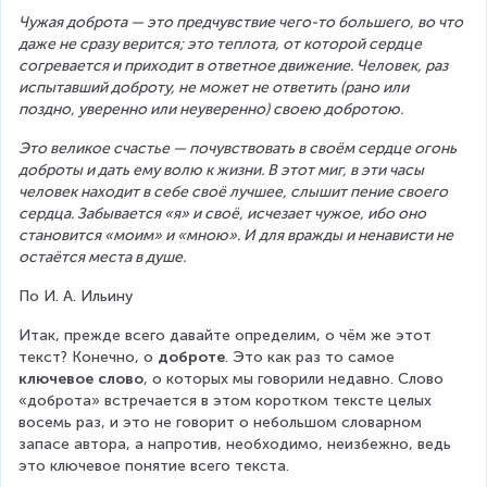
Чужая доброта — это предчувствие чего-то большего, во что 
даже не сразу верится; это теплота, от которой сердце 
согревается и приходит в ответное движение. Человек, раз 
испытавший доброту, не может не ответить (рано или 
поздно, уверенно или неуверенно) своею добротою.
Это великое счастье — почувствовать в своём сердце огонь 
доброты и дать ему волю к жизни. В этот миг, в эти часы 
человек находит в себе своё лучшее, слышит пение своего 
сердца. Забывается «я» и своё, исчезает чужое, ибо оно 
становится «моим» и «мною». И для вражды и ненависти не 
остаётся места в душе.
По И. А. Ильину
Итак, прежде всего давайте определим, о чём же этот 
текст? Конечно, о 
доброте
. Это как раз то самое 
ключевое слово
, о которых мы говорили недавно. Слово 
«доброта» встречается в этом коротком тексте целых 
восемь раз, и это не говорит о небольшом словарном 
запасе автора, а напротив, необходимо, неизбежно, ведь 
это ключевое понятие всего текста.