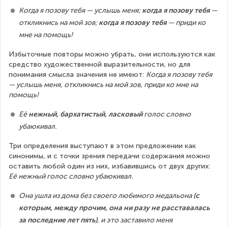
Когда я позову тебя — услышь меня; 
когда я позову тебя
 — 
откликнись на мой зов; 
когда я позову тебя
 — приди ко 
мне на помощь!
Избыточные повторы можно убрать, они используются как 
средство художественной выразительности, но для 
понимания смысла значения не имеют: 
Когда я позову тебя 
— услышь меня, откликнись на мой зов, приди ко мне на 
помощь!
Её 
нежный, бархатистый, ласковый
 голос словно 
убаюкивал.
Три определения выступают в этом предложении как 
синонимы, и с точки зрения передачи содержания можно 
оставить любой один из них, избавившись от двух других: 
Её нежный голос словно убаюкивал.
Она ушла из дома без своего любимого медальона 
(с 
которым, между прочим, она ни разу не расставалась 
за последние лет пять)
, и это заставило меня 