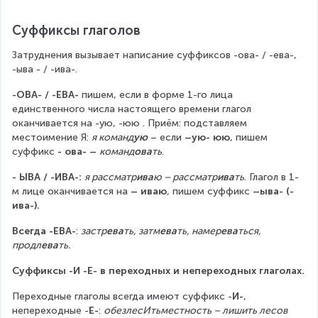
Суффиксы глаголов
Затруднения вызывает написание суффиксов -ова- / -ева-, 
-ыва - / -ива-.
-ОВА- / -ЕВА- 
пишем, если в форме 1-го лица 
единственного числа настоящего времени глагол 
оканчивается на -ую, -юю . Приём: подставляем 
местоимение Я: 
я команд
ую
 – если 
–ую- юю
, пишем 
суффикс 
- ова- – 
команд
ова
ть
.
- ЫВА / -ИВА-: 
я рассматр
ива
ю – рассматр
ива
ть
. Глагол в 1-
м лице оканчивается на 
– иваю
, пишем суффикс 
–ыва- (-
ива-).
Всегда -ЕВА-
: 
застр
ева
ть, затм
ева
ть, намер
ева
ться, 
продл
ева
ть.
Суффиксы -И -Е- в переходных и непереходных глаголах.
Переходные глаголы всегда имеют суффикс -
И-
, 
непереходные -
Е-
: 
обезлесИтьместность – лишить лесов