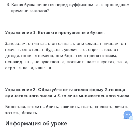
Какая буква пишется перед суффиксом -л- в прошедшем 
времени глаголов?
Упражнение 1. Вставьте пропущенные буквы.
Запева…м, он чита…т, он слыш…т, они слыш…т, пиш…м, он 
плач…т, он стел…т, буд…шь, увелич…те, спряч…тесь от 
дождя, посе…л семена, они бор…тся с препятствиям, 
ненавид…ш…, не чувствов…л, посвист…вает в кустах, та…л, 
стро…л, ве…л, кашл…л.
Упражнение 2. Образуйте от глаголов форму 2-го лица 
единственного числа и 3-го лица множественного числа.
Бороться, стелить, брить, зависеть, гнать, спешить, лечить, 
хотеть, бежать.
Информация об уроке