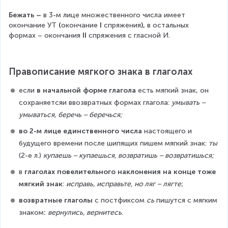
Бежать – 
в 3-м лице множественного числа имеет 
окончание УТ
 (
окончание 
I 
спряжения
), 
в остальных 
формах – окончания 
II 
спряжения с гласной И.
Правописание мягкого знака в глаголах
если 
в начальной форме глагола 
есть мягкий знак, он 
сохраняетсяи ввозвратных формах глагола: 
умывать – 
умываться, беречь – беречься;
во 2-м лице единственного числа
 настоящего и 
будущего времени после шипящих пишем мягкий знак: 
ты
(2-е л.) 
купаешь – купаешься, возвратишь – возвратишься;
в 
глаголах повелительного наклонения на конце тоже 
мягкий знак
: 
исправь, исправьте, но ляг – лягте
;
возвратные глаголы 
с постфиксом 
сь
 пишутся с мягким 
знаком
: 
вернулись, вернитесь
.