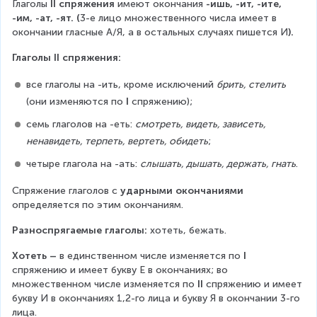
Глаголы 
II спряжения
 имеют окончания
 -ишь, -ит, -ите, 
-им, -ат, -ят. (
3-е лицо множественного числа имеет в 
окончании гласные А/Я, а в остальных случаях пишется И
).
Глаголы II спряжения:
все глаголы на -ить, кроме исключений 
брить, стелить
(они изменяются по 
I 
спряжению);
семь глаголов на -еть: 
смотреть, видеть, зависеть, 
ненавидеть, терпеть, вертеть, обидеть
;
четыре глагола на -ать: 
слышать, дышать, держать, гнать
.
Спряжение глаголов с 
ударными окончаниями
определяется по этим окончаниям.
Разноспрягаемые глаголы: 
хотеть, бежать.
Хотеть – 
в единственном числе изменяется по 
I 
спряжению и имеет букву Е в окончаниях; во 
множественном числе изменяется по 
II 
спряжению и имеет 
букву И в окончаниях 1,2-го лица и букву Я в окончании 3-го 
лица.