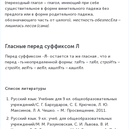
(переходный глагол – глагол, имеющий при себе 
существительное в форме винительного падежа без 
предлога или в форме родительного падежа, 
обозначающего часть от целого), 
местность обезлесЕла – 
лишилась лесов (сама).
Гласные перед суффиксом Л
Перед суффиксом -
Л
- остается та же гласная , что и 
перед -
ть 
неопределенной формы: 
таЯть – таЯл, строИть – 
строИл, веЯть – веЯл, кашлЯть – кашлЯл.
Список литературы
Русский язык: Учебник для 9 кл. общеобразовательных 
учреждений/С. Г. Бархударов, С. Е. Крючков, Л. Ю. 
Максимов, Л. А. Чешко. – М.: Просвещение, 2011.
Русский язык. 9 кл.: учеб. для общеобразовательных 
учреждений/М. М. Разумовская, С. И. Львова, В. И. 