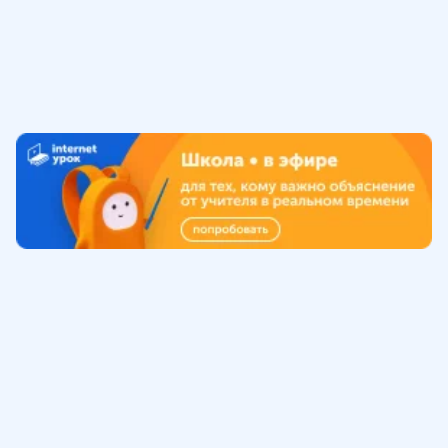
Обучение
ИнтернетУрок