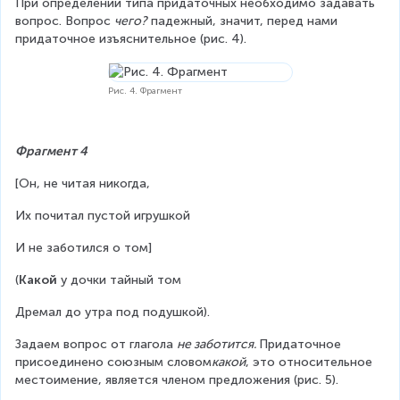
При определении типа придаточных необходимо задавать 
вопрос. Вопрос 
чего?
 падежный, значит, перед нами 
придаточное изъяснительное (рис. 4).
Рис. 4. Фрагмент
Фрагмент 4
[Он, не читая никогда,
Их почитал пустой игрушкой
И не заботился о том]
(
Какой
 у дочки тайный том
Дремал до утра под подушкой).
Задаем вопрос от глагола 
не заботится. 
Придаточное 
присоединено союзным словом
какой
, это относительное 
местоимение, является членом предложения (рис. 5).