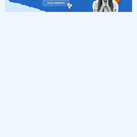
Обучение
ИнтернетУрок
Помощь
© ИнтернетУрок, 2009-
2026
8 (800) 775-41-21
info@interneturok.ru
101 000, г. Москва а/я 711 ООО «ИНТЕРДА»
Соглашение о пользовании сайтом
Сведения об образовательной программе
Политика в отношении обработки персональных данных