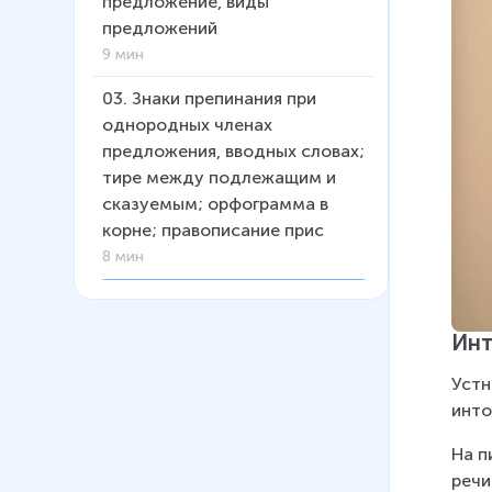
предложение, виды
предложений
9 мин
03
.
Знаки препинания при
однородных членах
предложения, вводных словах;
тире между подлежащим и
сказуемым; орфограмма в
корне; правописание прис
8 мин
04
.
Тире в предложениях
(разные случаи)
Инт
11 мин
Устн
инто
На п
речи