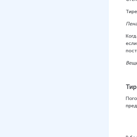
Тире
Пена
Когд
если
пост
Вещи
Тир
Пого
пред