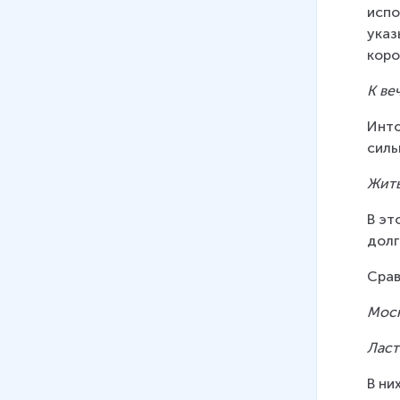
испо
указ
коро
К ве
Инто
силь
Жить
В эт
долг
Срав
Моск
Ласт
В ни