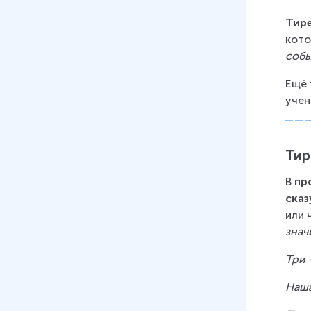
Тир
кото
собы
Ещё 
учен
Тир
В 
пр
ска
или 
знач
Три 
Наша