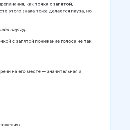
репинания, как 
точка с запятой
, 
те этого знака тоже делается пауза, но 
 шёл наугад
.
кой с запятой понижение голоса не так 
речи на его месте — значительная и 
ложениях.