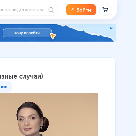
Войти
азные случаи)
ние