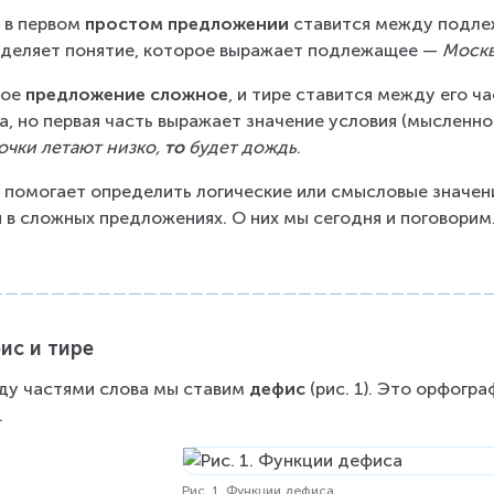
 в первом 
простом предложении
 ставится между подле
деляет понятие, которое выражает подлежащее — 
Моск
ое 
предложение сложное
, и тире ставится между его ч
а, но первая часть выражает значение условия (мысленн
очки летают низко, 
то
 будет дождь
.
 помогает определить логические или смысловые значения
и в сложных предложениях. О них мы сегодня и поговорим
ис и тире
у частями слова мы ставим 
дефис
 (рис. 1). Это орфогр
.
Рис. 1. Функции дефиса