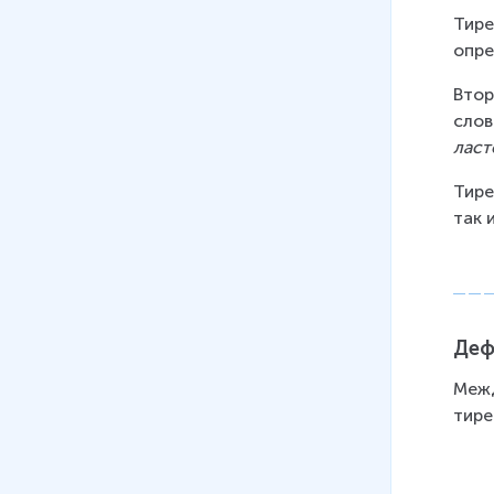
Тире
опре
Втор
слов
ласт
Тире
так 
Деф
Межд
тире