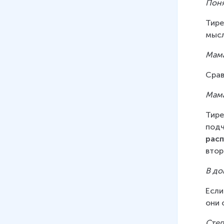
Поня
Тире
мысл
Мама
Срав
Мама
Тире
подч
рас
втор
В до
Если
они 
Степ