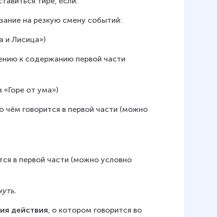
авиться тире, если:
азание на резкую смену событий:
а и Лисица»)
ению к содержанию первой части 
в «Горе от ума»)
, о чём говорится в первой части (можно 
ится в первой части (можно условно 
уть.
ия действия
, о котором говорится во 