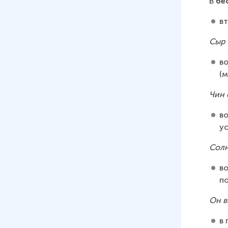
В 
бе
в
Сыр 
в
(
Чин 
в
у
Солн
во
п
Он в
в 