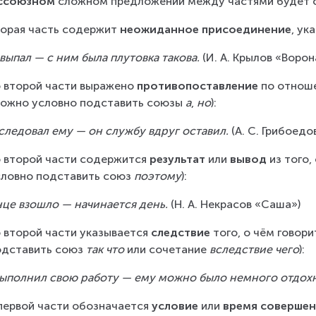
ссоюзном
 сложном предложении между частями будет ст
торая часть содержит 
неожиданное присоединение
, ук
выпал — с ним была плутовка такова. 
(И. А. Крылов «Ворон
о второй части выражено 
противопоставление
 по отнош
можно условно подставить союзы 
а
, 
но
):
следовал ему — он службу вдруг оставил.
 (А. С. Грибоедо
о второй части содержится 
результат
 или 
вывод
 из того
словно подставить союз 
поэтому
):
це взошло — начинается день.
 (Н. А. Некрасов «Саша»)
 второй части указывается 
следствие
 того, о чём говор
одставить союз 
так что
 или сочетание 
вследствие чего
):
ыполнил свою работу — ему можно было немного отдохн
первой части обозначается 
условие
 или 
время совершен