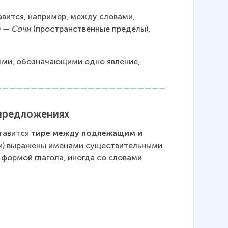
авится, например, между словами, 
 — Сочи
 (пространственные пределы), 
ми, обозначающими одно явление, 
 предложениях
тавится 
тире между подлежащим и 
зки) выражены именами существительными 
формой глагола, иногда со словами 