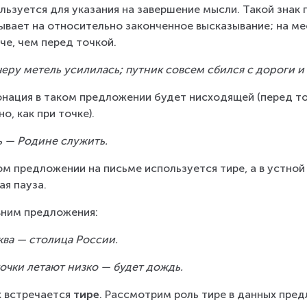
льзуется для указания на завершение мысли. Такой знак п
ывает на относительно законченное высказывание; на мес
че, чем перед точкой.
черу метель усилилась
;
 путник совсем сбился с дороги и
нация в таком предложении будет нисходящей (перед точ
но, как при точке).
 — Родине служить.
ом предложении на письме используется тире, а в устной 
ая пауза.
ним предложения:
ва — столица России.
очки летают низко — будет дождь.
х встречается 
тире
. Рассмотрим роль тире в данных пред