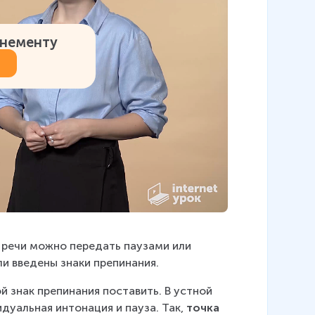
онементу
й речи можно передать паузами или 
ли введены знаки препинания.
й знак препинания поставить. В устной 
уальная интонация и пауза. Так, 
точка