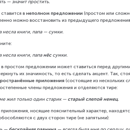
ть — значит простить.
 ставится в 
неполном предложении
 (простом или слож
енно можно восстановить из предыдущего предложения (
 несла книги, папа — сумки.
ните:
 несла книги, папа 
нёс
 сумки.
 в простом предложении может ставиться перед другими
еркнуть их значимость, то есть сделать акцент. Так, ст
пространённые приложения
 (состоящие из нескольких сл
остепенные члены предложения и отделяются тире:
ме жил только один старик — 
старый слепой немец
.
 приложения, носящие пояснительный характер, находятс
обособляются с двух сторон тире (не запятыми):
ь — 
бескрайняя равнина
 — всегда была мне по сердцу, р