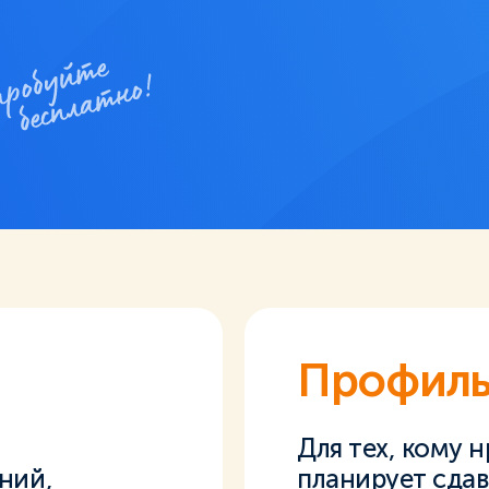
Профил
Для тех, кому 
ний,
планирует сдав