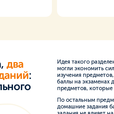
а,
два
Идея такого разделе
могли экономить сил
даний
:
изучения предметов
баллы на экзаменах д
льного
предметов, которые 
По остальным предм
домашние задания ба
задания не влияет на