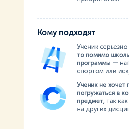
Кому подходят
Ученик серьезно
то помимо школ
программы
— на
спортом или ис
Ученик не хочет 
погружаться в к
предмет
, так ка
на других дисци