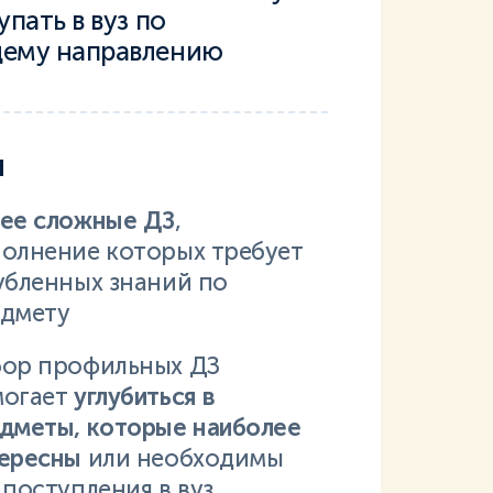
пать в вуз по
ему направлению
и
ее сложные ДЗ
,
олнение которых требует
убленных знаний по
дмету
ор профильных ДЗ
могает
углубиться в
дметы, которые наиболее
ересны
или необходимы
 поступления в вуз