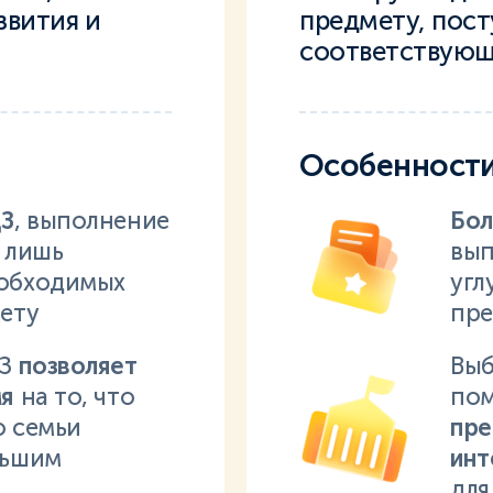
звития и
предмету, посту
соответствующ
Особенност
ДЗ
, выполнение
Бол
 лишь
вып
обходимых
угл
ету
пре
ДЗ
позволяет
Выб
мя
на то, что
по
о семьи
пре
льшим
инт
для