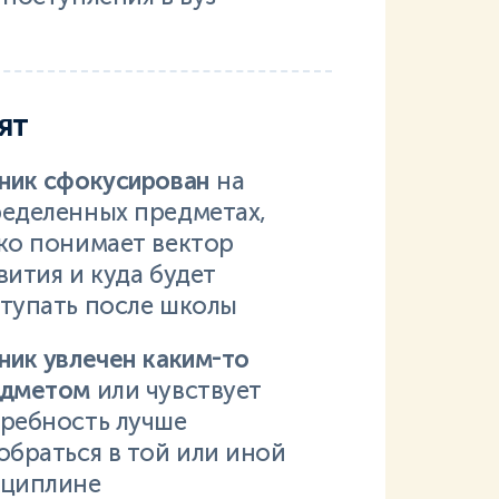
ят
ник сфокусирован
на
еделенных предметах,
ко понимает вектор
вития и куда будет
тупать после школы
ник увлечен каким-то
едметом
или чувствует
ребность лучше
обраться в той или иной
циплине