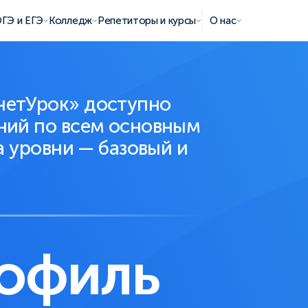
ГЭ и ЕГЭ
Колледж
Репетиторы и курсы
О нас
нетУрок» доступно
ний по всем основным
а уровни — базовый и
рофиль