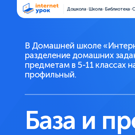
Дошкола
Школа
Библиотека
О
В Домашней школе «Интер
разделение домашних зада
предметам в 5-11 классах н
профильный.
База и п