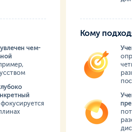
Кому подход
увлечен чем-
Уче
ьной
опр
пример,
чет
кусством
раз
пос
глубоко
онкретный
Уче
к фокусируется
пр
плинах
пот
раз
дис