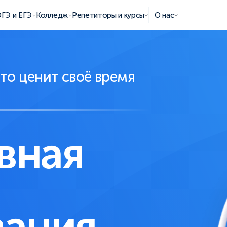
ГЭ и ЕГЭ
Колледж
Репетиторы и курсы
О нас
кто ценит своё время
вная
вания