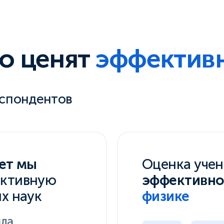
о ценят
эффектив
еспондентов
лет мы
Оценка уче
ктивную
эффективн
х наук
физике
ыла