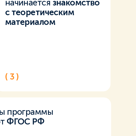
начинается
знакомство
с теоретическим
материалом
( 3 )
лы программы
ют
ФГОС РФ