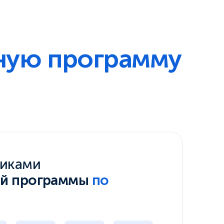
ную программу
никами
ой программы
по