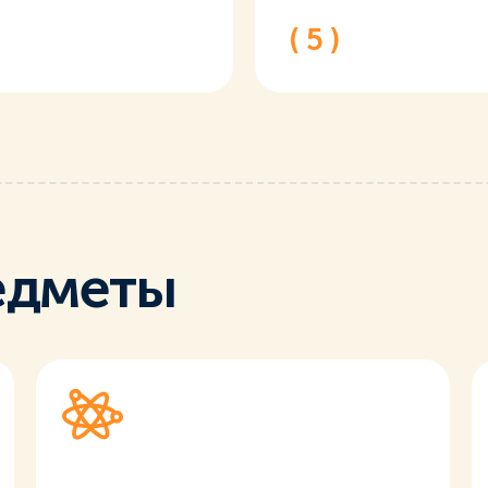
( 5 )
едметы