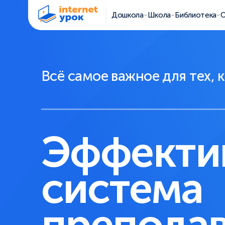
Дошкола
Школа
Библиотека
О
Всё самое важное для тех, 
Эффекти
система
препода