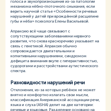
голоса и звукопроизношения из-за патологии
механизма нёбно-глоточного смыкания, если
верить научной статье «Особенности речевых
нарушений у детей при врождённой расщелине
губы и нёба» психолога Елены Васильевой.
Апраксию всё чаще связывают с
сопутствующими заболеваниями нервного
развития, что снова красноречиво указывает на
связь с генетикой. Апраксия обычно
сопровождается двигательными и
когнитивными нарушениями, синдромом
дефицита внимания вкупе с гиперактивностью,
судорогами и расстройствами аутистического
спектра.
Разновидности нарушений речи
Отклонения, из-за которых ребёнок не может
внятно и комфортно излагать свои мысли,
классификация Американской ассоциации речи,
языка и слуха (ASHA) делит на две категории:
речевые и языковые. Разделение основано на