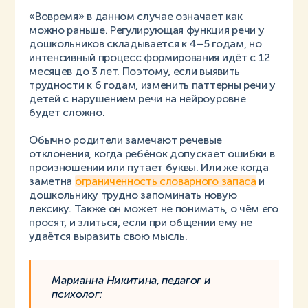
«Вовремя» в данном случае означает как
можно раньше. Регулирующая функция речи у
дошкольников складывается к 4–5 годам, но
интенсивный процесс формирования идёт с 12
месяцев до 3 лет. Поэтому, если выявить
трудности к 6 годам, изменить паттерны речи у
детей с нарушением речи на нейроуровне
будет сложно.
Обычно родители замечают речевые
отклонения, когда ребёнок допускает ошибки в
произношении или путает буквы. Или же когда
заметна
ограниченность словарного запаса
и
дошкольнику трудно запоминать новую
лексику. Также он может не понимать, о чём его
просят, и злиться, если при общении ему не
удаётся выразить свою мысль.
Марианна Никитина, педагог и
психолог: