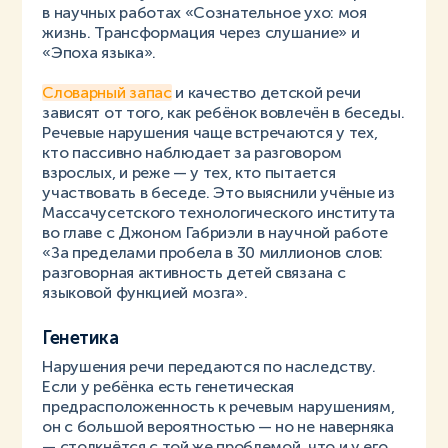
в научных работах «Сознательное ухо: моя
жизнь. Трансформация через слушание» и
«Эпоха языка».
Словарный запас
и качество детской речи
зависят от того, как ребёнок вовлечён в беседы.
Речевые нарушения чаще встречаются у тех,
кто пассивно наблюдает за разговором
взрослых, и реже — у тех, кто пытается
участвовать в беседе. Это выяснили учёные из
Массачусетского технологического института
во главе с Джоном Габриэли в научной работе
«За пределами пробела в 30 миллионов слов:
разговорная активность детей связана с
языковой функцией мозга».
Генетика
Нарушения речи передаются по наследству.
Если у ребёнка есть генетическая
предрасположенность к речевым нарушениям,
он с большой вероятностью — но не наверняка
— столкнётся с той же проблемой, что и у его