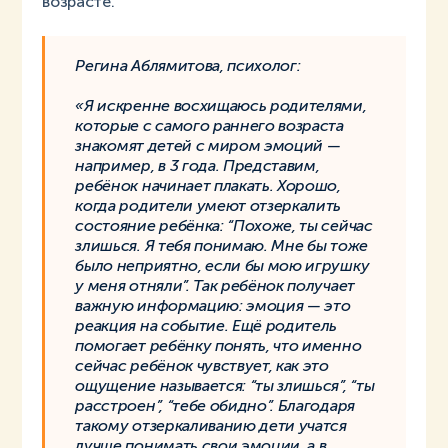
возрасте.
Регина Аблямитова, психолог:
«Я искренне восхищаюсь родителями,
которые с самого раннего возраста
зн
акомят детей с миром эмоций —
например, в 3 года. Представим,
ребёнок начинает плакать. Хорошо,
когда родители умеют отзеркалить
состояние ребёнка: “Похоже, ты сейчас
злишься. Я тебя понимаю. Мне бы тоже
было неприятно, если бы мою игрушку
у меня отняли”. Так ребёнок получает
важную информацию: эмоция — это
реакция на событие. Ещё родитель
помогает ребёнку понять, что именно
сейчас ребёнок чувствует, как это
ощущение называется: “ты злишься”, “ты
расстроен”, “тебе обидно”. Благодаря
такому отзеркаливанию дети учатся
лучше понимать свои эмоции, а в