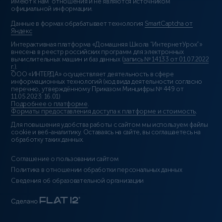
имеют к нам отношения и не являются источником
официальной информации.
Данные в формах обрабатывает технология
SmartCaptcha от
Яндекс
Интерактивная платформа «Домашняя Школа “ИнтернетУрок”»
внесена в реестр российских программ для электронных
вычислительных машин и баз данных (
запись № 14133 от 01.07.2022
г.
).
ООО «ИНТЕРДА» осуществляет деятельность в сфере
информационных технологий (код вида деятельности согласно
перечню, утверждённому Приказом Минцифры № 449 от
11.05.2023: 16.01)
Подробнее о платформе
.
Форматы предоставления доступа к платформе и стоимость
.
Для повышения удобства работы с сайтом мы используем файлы
cookie и веб-аналитику. Оставаясь на сайте, вы соглашаетесь на
обработку таких данных.
Соглашение о пользовании сайтом
Политика в отношении обработки персональных данных
Сведения об образовательной организации