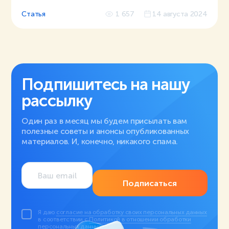
Статья
1 657
14 августа 2024
Подпишитесь на нашу
рассылку
Один раз в месяц мы будем присылать вам
полезные советы и анонсы опубликованных
материалов. И, конечно, никакого спама.
Подписаться
Я даю
согласие на обработку своих персональных данных
в соответствии с
Политикой в отношении обработки
персональных данных
.