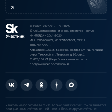
© ИнтернетУрок, 2009-2026
© Общество с ограниченной ответственностью
«ИНТЕРДА», 2014-2026
ИНН 7715706679, КПП 771001001, ОГРН
1087746779559
Юр. адрес: 125375, г. Москва, вн.тер.г. муниципальный
округ Тверской, ул. Тверская, д. 16, стр. 1
ОКВЭД 62.01 (Разработка компьютерного
программного обеспечения)
Уважаемые посетители сайта! Только сайт interneturok.ru является
официальным сайтом нашей школы! Любые другие сайты не